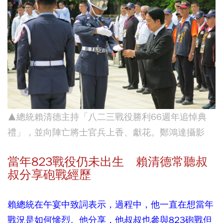
▲總統賴清德主持「八二三戰役勝利66週年追悼典
禮」，並向陣亡將士官兵上香、獻花。鄭鴻達攝影
當年823戰役仍未出生 賴清德常聽叔
叔分享砲戰經歷
賴總統在午宴中致詞表示，過程中，他一直在想當年
戰況是如何慘烈。他分享，他叔叔也參與823砲戰但