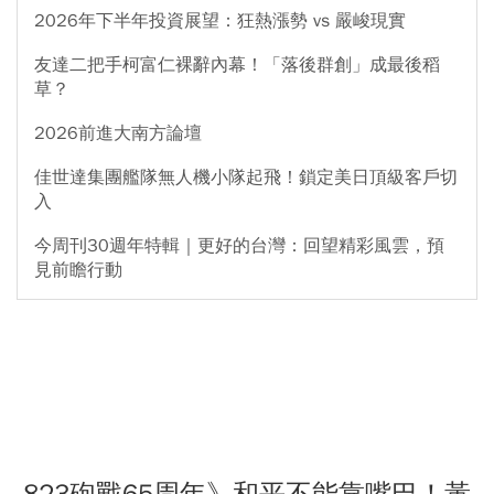
2026年下半年投資展望：狂熱漲勢 vs 嚴峻現實
友達二把手柯富仁裸辭內幕！「落後群創」成最後稻
草？
2026前進大南方論壇
佳世達集團艦隊無人機小隊起飛！鎖定美日頂級客戶切
入
今周刊30週年特輯｜更好的台灣：回望精彩風雲，預
見前瞻行動
823砲戰65周年》和平不能靠嘴巴！黃