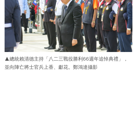
▲總統賴清德主持「八二三戰役勝利66週年追悼典禮」，
並向陣亡將士官兵上香、獻花。鄭鴻達攝影