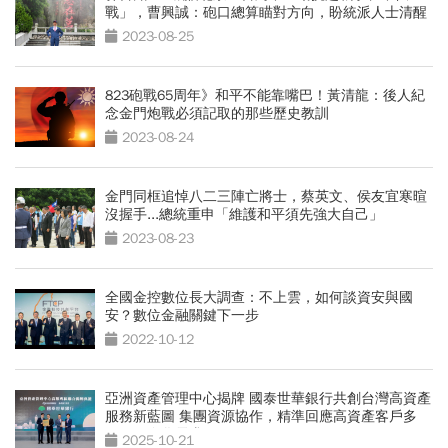
戰」，曹興誠：砲口總算瞄對方向，盼統派人士清醒
2023-08-25
823砲戰65周年》和平不能靠嘴巴！黃清龍：後人紀
念金門炮戰必須記取的那些歷史教訓
2023-08-24
金門同框追悼八二三陣亡將士，蔡英文、侯友宜寒暄
沒握手...總統重申「維護和平須先強大自己」
2023-08-23
全國金控數位長大調查：不上雲，如何談資安與國
安？數位金融關鍵下一步
2022-10-12
亞洲資產管理中心揭牌 國泰世華銀行共創台灣高資產
服務新藍圖 集團資源協作，精準回應高資產客戶多
元、國際化需求
2025-10-21