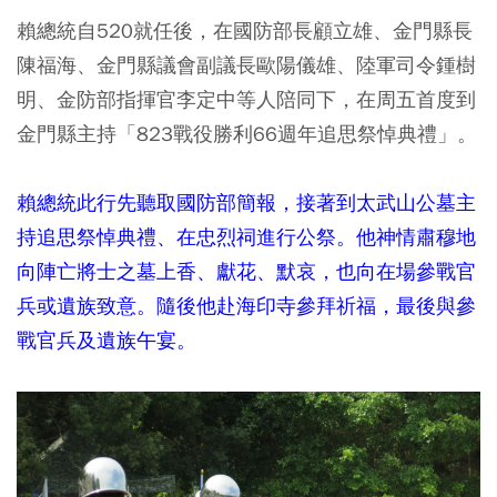
賴總統自520就任後，在國防部長顧立雄、金門縣長
陳福海、金門縣議會副議長歐陽儀雄、陸軍司令鍾樹
明、金防部指揮官李定中等人陪同下，在周五首度到
金門縣主持「823戰役勝利66週年追思祭悼典禮」。
賴總統此行先聽取國防部簡報，接著到太武山公墓主
持追思祭悼典禮、在忠烈祠進行公祭。他神情肅穆地
向陣亡將士之墓上香、獻花、默哀，也向在場參戰官
兵或遺族致意。隨後他赴海印寺參拜祈福，最後與參
戰官兵及遺族午宴。