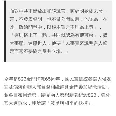
面對中共不斷放出和談謠言，蔣經國始終未發一
言，不發表聲明、也不做公開回應，他認為「在
此一政治鬥爭中，以根本置之不理為上策」，
「否則搭上了一點，共匪就認為有機可乘」，擴
大事態、迷惑世人，他要「以事實來說明吾人堅
定而毫不妥協之反共立場。」
今年是823金門砲戰65周年，國民黨總統參選人侯友
宜及鴻海創辦人郭台銘相繼趕赴金門參加紀念活動，
並各自布局造勢，顯見兩人都想藉著紀念823，強化
其大選訴求，即所謂「戰爭與和平的抉擇」。