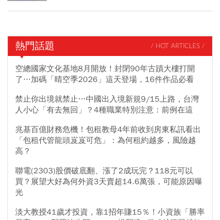
熱門話題
/ HOT ARTICLES /
空總國家文化基地8月開放！封閉90年古蹟大樓打開
了…加碼「晴空季2026」這天登場，16件作品必看
禁止你出境就禁止…中國出入境新規9/15上路，台灣
人小心「有去無回」？4種職業特別注意：前例在這
兆基百億財務危機！包租教母4年前收到房東私訊看出
「包租代管龍頭岌岌可危」：為何租約越多，風險越
高？
聯電(2303)股價破底翻、漲了2成玩完？118元可以
買？展望大好為何外資3天賣超14.6萬張，可能原因曝
光
淡大教授41歲才投資，靠1招年賺15％！小資族「勝率