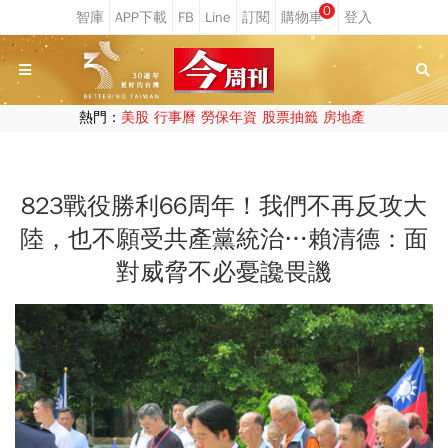
0
熱門：
美股
行事曆
勞保年資
股票抽籤
房地產
823戰役勝利66周年！我們不再反攻大
陸，也不願受共產黨統治…賴清德：面
對威脅不必憂讒畏譏