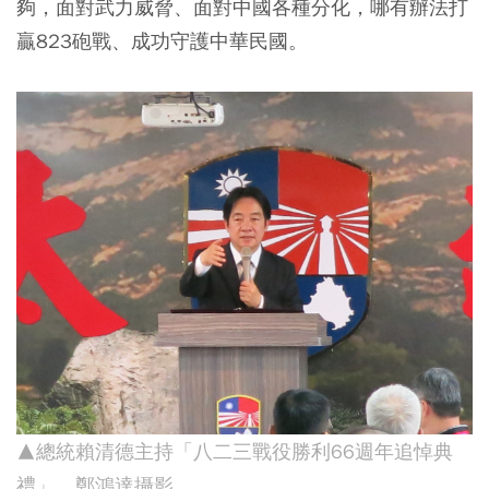
夠，面對武力威脅、面對中國各種分化，哪有辦法打
贏823砲戰、成功守護中華民國。
▲總統賴清德主持「八二三戰役勝利66週年追悼典
禮」
。鄭鴻達攝影