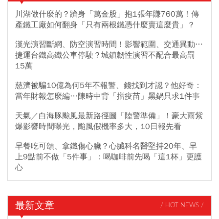
川湖做什麼的？躋身「萬金股」抱1張年賺760萬！傳
產鐵工廠如何翻身「只有兩根鐵憑什麼賣這麼貴」？
漢光演習斷網、防空演習時間！影響範圍、交通異動…
捷運台鐵高鐵公車停駛？城鎮韌性演習不配合最高罰
15萬
慈濟被騙10億為何5年不報警、錢找到才認？他好奇：
當年財報怎麼編…陳時中背「擋疫苗」黑鍋只求1件事
天氣／白海豚颱風最新路徑圖「陸警準備」！豪大雨紫
爆影響時間曝光，颱風假機率多大，10日報先看
早餐吃可頌、拿鐵傷心臟？心臟科名醫堅持20年、早
上9點前不做「5件事」：喝咖啡前先喝「這1杯」更護
心
最新文章
/ HOT NEWS /