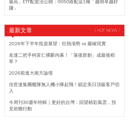
最高」ETF配置法公開：0050搭配這1種「越簡單越好
賺」
最新文章
/ HOT NEWS /
2026年下半年投資展望：狂熱漲勢 vs 嚴峻現實
友達二把手柯富仁裸辭內幕！「落後群創」成最後稻
草？
2026前進大南方論壇
佳世達集團艦隊無人機小隊起飛！鎖定美日頂級客戶切
入
今周刊30週年特輯｜更好的台灣：回望精彩風雲，預
見前瞻行動