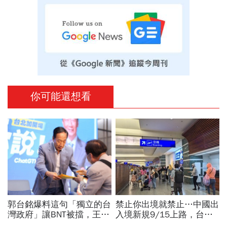
你可能還想看
郭台銘爆料這句「獨立的台
禁止你出境就禁止…中國出
灣政府」讓BNT被擋，王必
入境新規9/15上路，台灣
勝秀證據：BNT大股東給郭
人小心「有去無回」？4種