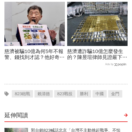
董的信不是這樣寫
職業特別注意：前例在這
慈濟被騙10億為何5年不報
慈濟遭詐騙10億怎麼發生
警、錢找到才認？他好奇：
的？陳昱瑄律師見證嚴下跪
當年財報怎麼編…陳時中背
博信任！豪宅藏158公斤黃
Ads by
「擋疫苗」黑鍋只求1件事
金，洗錢手法曝光…慈濟回
應了
823砲戰
賴清德
823戰役
勝利
中國
金門
延伸閱讀
郭台銘823喊話北京「台灣不主動挑起戰爭、不怯