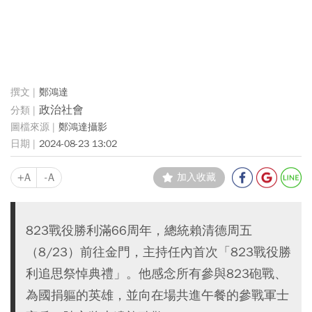
鄭鴻達
政治社會
鄭鴻達攝影
2024-08-23 13:02
+A
-A
加入收藏
823戰役勝利滿66周年，總統賴清德周五
（8/23）前往金門，主持任內首次「823戰役勝
利追思祭悼典禮」。他感念所有參與823砲戰、
為國捐軀的英雄，並向在場共進午餐的參戰軍士