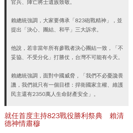
官兵、陣亡將士遺族致敬。
賴總統強調，大家要傳承「823砲戰精神」，並
提出「決心、團結、和平」三大訴求。
他說，若非當年所有參戰者決心團結一致，「不
妥協、不受分化」打勝仗，台灣不可能有今天。
賴總統強調，面對中國威脅，「我們不必憂讒畏
譏，我們就只有一個目標：捍衛國家主權、維護
民主還有2350萬人生命財產安全」。
就任首度主持823戰役勝利祭典 賴清
德神情肅穆