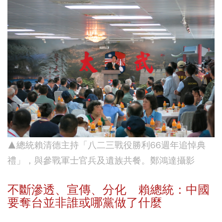
▲總統賴清德主持「八二三戰役勝利66週年追悼典
禮」，與參戰軍士官兵及遺族共餐。鄭鴻達攝影
不斷滲透、宣傳、分化 賴總統：中國
要奪台並非誰或哪黨做了什麼