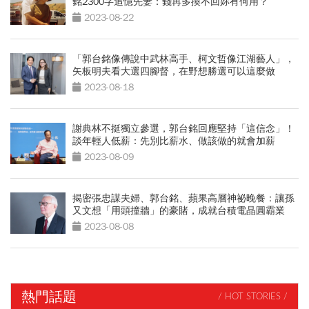
銘2300字追憶先妻：錢再多換不回妳有何用？
2023-08-22
「郭台銘像傳說中武林高手、柯文哲像江湖藝人」，
矢板明夫看大選四腳督，在野想勝選可以這麼做
2023-08-18
謝典林不挺獨立參選，郭台銘回應堅持「這信念」！
談年輕人低薪：先別比薪水、做該做的就會加薪
2023-08-09
揭密張忠謀夫婦、郭台銘、蘋果高層神祕晚餐：讓孫
又文想「用頭撞牆」的豪賭，成就台積電晶圓霸業
2023-08-08
熱門話題
/ HOT STORIES /