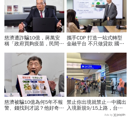
慈濟遭詐騙10億，蔣萬安
攜手CDP 打造一站式轉型
稱「政府買夠疫苗，民間就
金融平台 不只做貸款 國泰
不用採購」！謝金河：這句
世華化身減碳顧問
話說得不夠公道
慈濟被騙10億為何5年不報
禁止你出境就禁止…中國出
警、錢找到才認？他好奇：
入境新規9/15上路，台灣
當年財報怎麼編…陳時中背
人小心「有去無回」？4種
Ads by
「擋疫苗」黑鍋只求1件事
職業特別注意：前例在這