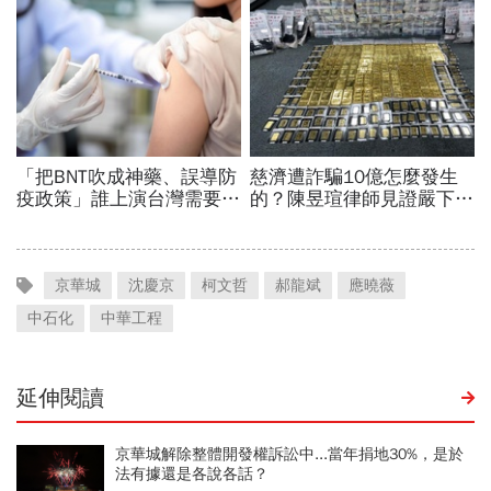
京華城
沈慶京
柯文哲
郝龍斌
應曉薇
中石化
中華工程
延伸閱讀
京華城解除整體開發權訴訟中...當年捐地30%，是於
法有據還是各說各話？