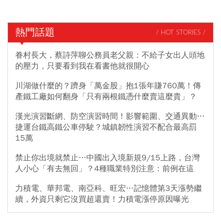
熱門話題
/ HOT STORIES /
眷村長大，蔡詩萍聊公務員老父親：不給子女出人頭地
的壓力，只要看到我在看書他就很開心
川湖做什麼的？躋身「萬金股」抱1張年賺760萬！傳
產鐵工廠如何翻身「只有兩根鐵憑什麼賣這麼貴」？
漢光演習斷網、防空演習時間！影響範圍、交通異動…
捷運台鐵高鐵公車停駛？城鎮韌性演習不配合最高罰
15萬
禁止你出境就禁止…中國出入境新規9/15上路，台灣
人小心「有去無回」？4種職業特別注意：前例在這
力積電、華邦電、南亞科、旺宏…記憶體第3天漲勢繼
續，外資只剩它沒買超還賣！力積電漲停原因曝光