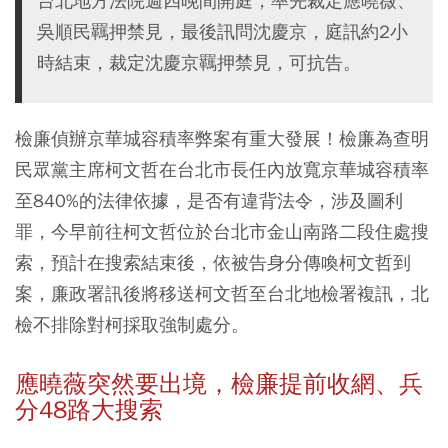
台北地方法院週四晚間開庭，率先裁定應曉薇、
吳順民羈押禁見，最後訊問沈慶京，庭訊約2小
時結束，裁定沈慶京羈押禁見，可抗告。
檢廉偵辦京華城容積率弊案有重大發展！檢廉為查明
民眾黨主席柯文哲在台北市長任內放寬京華城容積率
至840%的法律依據，是否有違背法令，涉及圖利
罪，今早前往柯文哲位於台北市金山南路二段住處搜
索，預計在搜索結束後，依被告身分傳喚柯文哲到
案，廉政署訊後將移送柯文哲至台北地檢署複訊，北
檢不排除對柯採取強制處分。
應曉薇突然要出境，檢廉提前收網、兵
分48路大搜索