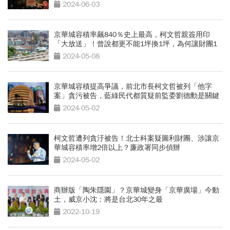
2024-06-03
京華城容積率飆840％史上最高，柯文哲親簽用印
「大放送」！曾說都更不能1坪換1坪，為何讓財團1
坪換4坪？
2024-05-08
京華城容積提高爭議，前北市長柯文哲被列「他字
案」貪污被告，藍綠民代都質疑前監委劉德勳是關鍵
2024-05-02
柯文哲遭列貪汙被告！北士科案疑圖利財團、涉讓京
華城容積率增2倍以上？廉政署同步偵辦
2024-05-02
商辦版「陶朱隱園」？京華城變身「京華廣場」今動
土，威京小沈：將是台北30年之最
2022-10-19