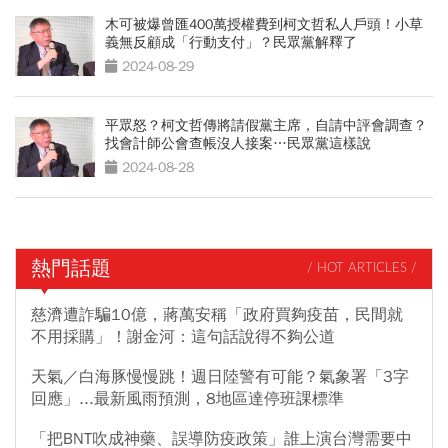
木可被爆曾匯400萬授權費到柯文哲私人戶頭！小草
義無反顧成「行動支付」？民眾黨解釋了
2024-08-29
平眾怒？柯文哲傳將請假黨主席，自請中評會調查？
找會計師公會查帳沒人接案…民眾黨這樣說
2024-08-28
熱門話題
/ HOT ARTICLES /
慈濟遭詐騙10億，蔣萬安稱「政府買夠疫苗，民間就
不用採購」！謝金河：這句話說得不夠公道
天氣／白海豚慢慢跳！週日陸警有可能？氣象署「3字
回應」...最新風雨預測，8地區達停班課標準
「把BNT吹成神藥、誤導防疫政策」誰上演台灣需要中