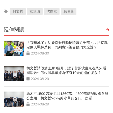
柯文哲
京華城
沈慶京
應曉薇
延伸閱讀
「京華城案」沈慶京疑行賄應曉薇近千萬元，法院裁
定兩人羈押禁見！同列貪污被告他們怎麼說？
2024-08-30
柯文哲請假黨主席3個月，認了曾跟沈慶京在陶朱隱
園唱歌⋯假帳風暴單據為何有10天前開的發票？
2024-08-29
給木可1500 萬要退回1360萬、4300萬商辦改國會辦
公室用…柯文哲2小時給小草的交代一次看
2024-08-29