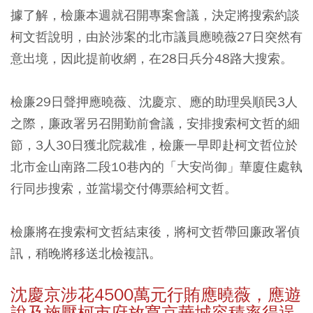
據了解，檢廉本週就召開專案會議，決定將搜索約談
柯文哲說明，由於涉案的北市議員應曉薇27日突然有
意出境，因此提前收網，在28日兵分48路大搜索。
檢廉29日聲押應曉薇、沈慶京、應的助理吳順民3人
之際，廉政署另召開勤前會議，安排搜索柯文哲的細
節，3人30日獲北院裁准，檢廉一早即赴柯文哲位於
北市金山南路二段10巷內的「大安尚御」華廈住處執
行同步搜索，並當場交付傳票給柯文哲。
檢廉將在搜索柯文哲結束後，將柯文哲帶回廉政署偵
訊，稍晚將移送北檢複訊。
沈慶京涉花4500萬元行賄應曉薇，應遊