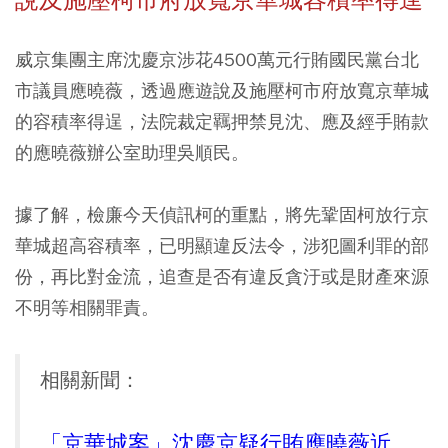
說及施壓柯市府放寬京華城容積率得逞
威京集團主席沈慶京涉花4500萬元行賄國民黨台北
市議員應曉薇，透過應遊說及施壓柯市府放寬京華城
的容積率得逞，法院裁定羈押禁見沈、應及經手賄款
的應曉薇辦公室助理吳順民。
據了解，檢廉今天偵訊柯的重點，將先鞏固柯放行京
華城超高容積率，已明顯違反法令，涉犯圖利罪的部
份，再比對金流，追查是否有違反貪汙或是財產來源
不明等相關罪責。
相關新聞：
「京華城案」沈慶京疑行賄應曉薇近