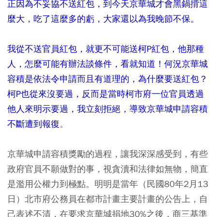
正因為不妥協不送紅包，到今天京華城才會黑鍋揹這
麼大，吃了這麼多的虧，大家還以為我晚節不保。
我從不送官員紅包，就更不可能送柯P紅包，他那種
人，怎麼可能有辦法談條件，看就知道！何況京華城
容積是依法令申請而且有道理的，為什麼要送紅包？
柯P也從來沒要過，反而是當時柯市府一位官員透過
他人來明示要過，我立刻拒絕，導致京華城申請容積
不斷遭到報復
。
京華城申請容積獎勵的過程，讓我深深感受到，有些
政府官員不願做對的事，視貪瀆和法律如無物，簡直
是濫用公權力到極點。明明是當年（民國80年2月13
日）北市府公務員在都市計畫主要計畫的公告上，自
己表述不清，在要求京華城捐地30%之後，商三基準