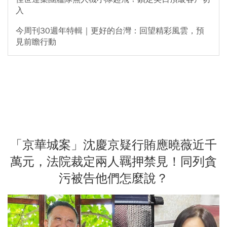
入
今周刊30週年特輯｜更好的台灣：回望精彩風雲，預
見前瞻行動
「京華城案」沈慶京疑行賄應曉薇近千
萬元，法院裁定兩人羈押禁見！同列貪
污被告他們怎麼說？