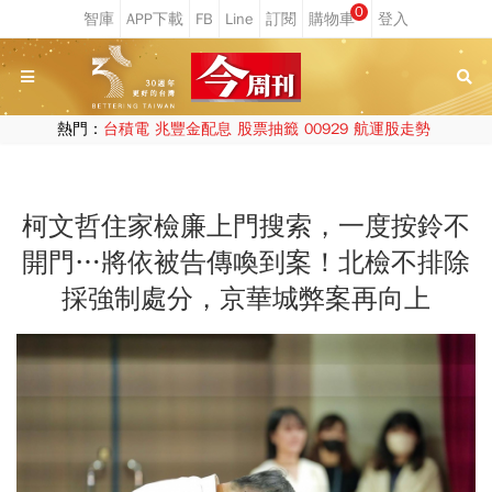
0
熱門：
台積電
兆豐金配息
股票抽籤
00929
航運股走勢
柯文哲住家檢廉上門搜索，一度按鈴不
開門…將依被告傳喚到案！北檢不排除
採強制處分，京華城弊案再向上