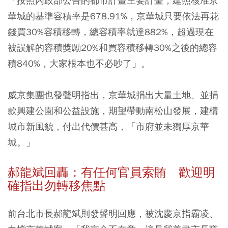
「按照內政部公告的都市計畫主要計畫，建照核准京
華城的基準容積率是678.91%，京華城只要依法再花
錢買30%容積移轉，總容積率就達882%，超過現在
被誤解的容積獎勵20%和買容積移轉30%之後的總容
積840%，大家根本也不必吵了」。
威京集團也發聲明指出，京華城捐出大量土地、並捐
款興建公園和公益設施，期望帶動南松山發展，建構
城市新風貌，付出代價甚高，「市府並未獨厚京華
城。」
郝龍斌回轟：有任何官員索賄 歡迎明
確指出勿轉移焦點
前台北市長郝龍斌則發聲明回應，被沈慶京指霸凌、