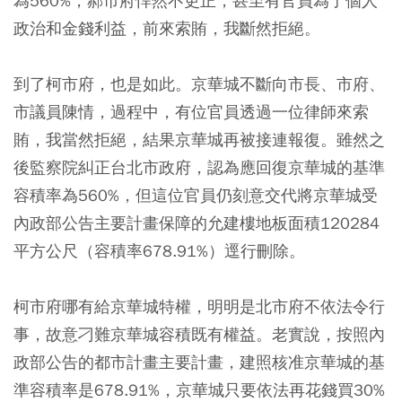
為560%，郝市府悍然不更正，甚至有官員為了個人
政治和金錢利益，前來索賄，我斷然拒絕。
到了柯市府，也是如此。京華城不斷向市長、市府、
市議員陳情，過程中，有位官員透過一位律師來索
賄，我當然拒絕，結果京華城再被接連報復。雖然之
後監察院糾正台北市政府，認為應回復京華城的基準
容積率為560%，但這位官員仍刻意交代將京華城受
內政部公告主要計畫保障的允建樓地板面積120284
平方公尺（容積率678.91%）逕行刪除。
柯市府哪有給京華城特權，明明是北市府不依法令行
事，故意刁難京華城容積既有權益。老實說，按照內
政部公告的都市計畫主要計畫，建照核准京華城的基
準容積率是678.91%，京華城只要依法再花錢買30%