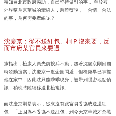
轉知台北市政府協助，自己堅持做對的事 。至於被
外界稱為京華城的牽線人，應曉薇說，「合情、合法
的事，為何需要牽線呢？」
沈慶京：從不送紅包、柯Ｐ沒來要，反
而市府某官員來要過
據指出，檢廉人員先前按兵不動，趁著沈慶京剛回國
時發動搜索，沈慶京一度企圖閃避，但檢廉早已掌握
他在家中，因此沈只能乖乖現身，被帶到隱密地點偵
訊，稍晚將陸續移送北檢複訊。
而沈慶京則是表示，從來沒有跟官員妥協或送過紅
包。「正因為不妥協不送紅包，到今天京華城才會黑