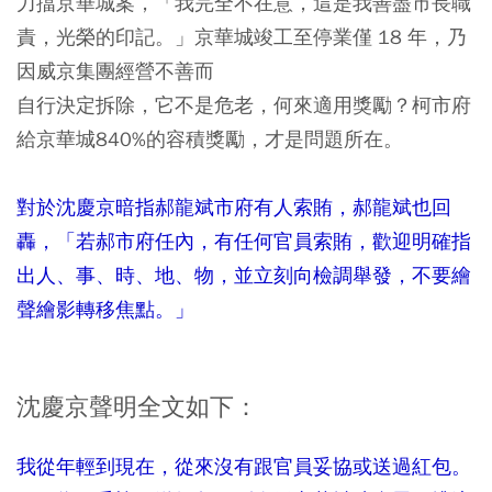
力擋京華城案，「我完全不在意，這是我善盡市長職
責，光榮的印記。」京華城竣工至停業僅 18 年，乃
因威京集團經營不善而
自行決定拆除，它不是危老，何來適用獎勵？柯市府
給京華城840%的容積獎勵，才是問題所在。
對於沈慶京暗指郝龍斌市府有人索賄，郝龍斌也回
轟，「若郝市府任內，有任何官員索賄，歡迎明確指
出人、事、時、地、物，並立刻向檢調舉發，不要繪
聲繪影轉移焦點。」
沈慶京聲明全文如下：
我從年輕到現在，從來沒有跟官員妥協或送過紅包。