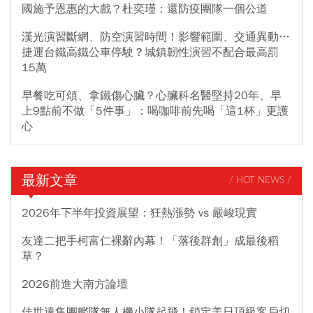
國施予恩惠的大戲？杜奕瑾：還防疫團隊一個公道
漢光演習斷網、防空演習時間！影響範圍、交通異動…
捷運台鐵高鐵公車停駛？城鎮韌性演習不配合最高罰
15萬
早餐吃可頌、拿鐵傷心臟？心臟科名醫堅持20年、早
上9點前不做「5件事」：喝咖啡前先喝「這1杯」更護
心
最新文章
/ HOT NEWS /
2026年下半年投資展望：狂熱漲勢 vs 嚴峻現實
友達二把手柯富仁裸辭內幕！「落後群創」成最後稻
草？
2026前進大南方論壇
佳世達集團艦隊無人機小隊起飛！鎖定美日頂級客戶切