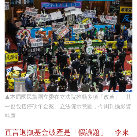
▲本屆國民黨團立委在立法院推動多項「改革」，其
中也包括停砍年金案。立法院示意圖，今周刊攝影資
料庫
直言退撫基金破產是「假議題」 李來