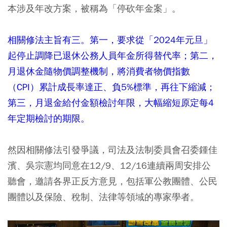
本涉及年改方案，被稱為「停砍年金案」。
相關修法主旨有三。第一，要求從「2024年元旦」
起停止調降已退休公務人員年金所得替代率；第二，
月退休金隨物價調整機制，將消費者物價指數
（CPI）累計成長率達正、負5%標準，再往下縮減；
第三，月退金給付金額檢討年限，大幅縮短原定每4
年定期檢討的期限。
然因相關修法引發爭議，司法及法制委員會召委鍾佳
濱、吳宗憲均同意在12/9、12/16連續兩周安排公
聽會，邀請各界正反方意見，包括軍公教團體、公民
團體以及保險、稅制、法律等領域的專家學者。