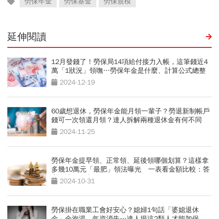
勞保年金
勞保基金
勞保規模
延伸閱讀
12月發錢了！勞保局14項給付接力入帳，這筆錢近4
萬「1狀況」領嘸…勞保年金是什麼、計算公式總整
理
2024-12-19
60歲想退休，勞保年金能月領一輩子？勞退新制帳戶
錢可一次領還月領？達人拆解兩種退休金有何不同
2024-11-25
勞保年金提早領、正常領、延後領哪個划算？這樣拿
多幾10萬元「最肥」領法曝光 一表看金額比較：答
案會讓你很意外
2024-10-31
勞保掛在職業工會好安心？媳婦1句話「婆媳退休
金」全泡湯、年資消失…達人揭這2類人才能加保