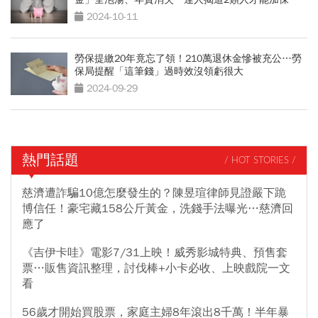
2024-10-11
勞保提繳20年竟忘了領！210萬退休金慘被充公…勞
保局提醒「這筆錢」過時效沒領虧很大
2024-09-29
熱門話題
/ HOT STORIES /
慈濟遭詐騙10億怎麼發生的？陳昱瑄律師見證嚴下跪
博信任！豪宅藏158公斤黃金，洗錢手法曝光…慈濟回
應了
《吉伊卡哇》電影7/31上映！威秀影城特典、預售套
票…販售資訊整理，討伐棒+小卡必收、上映戲院一文
看
56歲才開始買股票，家庭主婦8年滾出8千萬！半年暴