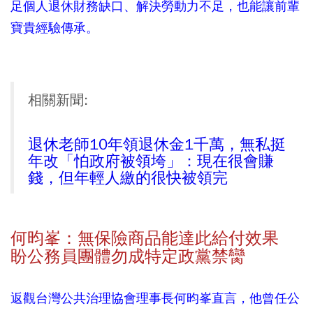
足個人退休財務缺口、解決勞動力不足，也能讓前輩
寶貴經驗傳承。
相關新聞:
退休老師10年領退休金1千萬，無私挺
年改「怕政府被領垮」：現在很會賺
錢，但年輕人繳的很快被領完
何昀峯：無保險商品能達此給付效果
盼公務員團體勿成特定政黨禁臠
返觀台灣公共治理協會理事長何昀峯直言，他曾任公