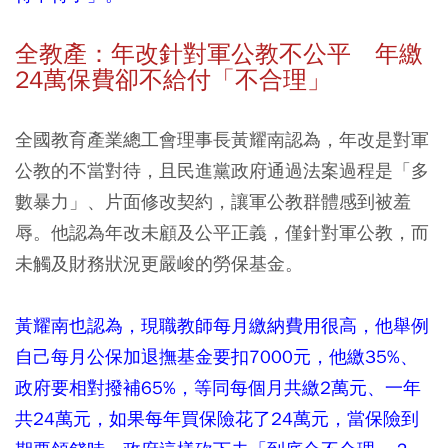
全教產：年改針對軍公教不公平 年繳
24萬保費卻不給付「不合理」
全國教育產業總工會理事長黃耀南認為，年改是對軍
公教的不當對待，且民進黨政府通過法案過程是「多
數暴力」、片面修改契約，讓軍公教群體感到被羞
辱。他認為年改未顧及公平正義，僅針對軍公教，而
未觸及財務狀況更嚴峻的勞保基金。
黃耀南也認為，現職教師每月繳納費用很高，他舉例
自己每月公保加退撫基金要扣7000元，他繳35%、
政府要相對撥補65%，等同每個月共繳2萬元、一年
共24萬元，如果每年買保險花了24萬元，當保險到