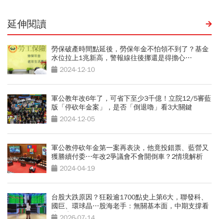
延伸閱讀
勞保破產時間點延後，勞保年金不怕領不到了？基金
水位拉上1兆新高，警報線往後挪還是得擔心…
2024-12-10
軍公教年改6年了，可省下至少3千億！立院12/5審藍
版「停砍年金案」，是否「倒退嚕」看3大關鍵
2024-12-05
軍公教停砍年金第一案再表決，他竟投錯票、藍營又
獲勝續付委⋯年改2爭議會不會開倒車？2情境解析
2024-04-19
台股大跌原因？狂殺逾1700點史上第6大，聯發科、
國巨、環球晶…股海老手：無關基本面，中期支撐看
這關卡
2026-07-14