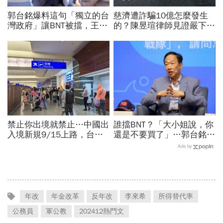
郭台銘爆料這句「獨立的台
慈濟遭詐騙10億怎麼發生
灣政府」讓BNT被擋，王必
的？陳昱瑄律師見證嚴下跪
勝秀證據：BNT大股東給郭
博信任！豪宅藏158公斤黃
董的信不是這樣寫
金，洗錢手法曝光…慈濟回
應了
禁止你出境就禁止…中國出
誰擋BNT？「大小姐說，你
入境新規9/15上路，台灣
還是不要買了」…郭台銘曝
人小心「有去無回」？4種
李大維打給他，被點名的都
Ads by
職業特別注意：前例在這
回應了
年改
年金改革
反年改
李來希
所得替代率
公務員
軍公教
202412熱門文