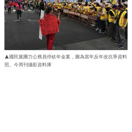
▲國民黨團力公務員停砍年金案，圖為當年反年改抗爭資料
照。今周刊攝影資料庫