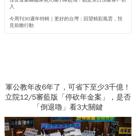
佳世達集團艦隊無人機小隊起飛！鎖定美日頂級客戶切
入
今周刊30週年特輯｜更好的台灣：回望精彩風雲，預
見前瞻行動
軍公教年改6年了，可省下至少3千億！
立院12/5審藍版「停砍年金案」，是否
「倒退嚕」看3大關鍵