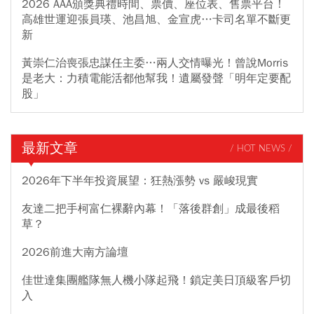
2026 AAA頒獎典禮時間、票價、座位表、售票平台！
高雄世運迎張員瑛、池昌旭、金宣虎…卡司名單不斷更
新
黃崇仁治喪張忠謀任主委…兩人交情曝光！曾說Morris
是老大：力積電能活都他幫我！遺屬發聲「明年定要配
股」
最新文章
/ HOT NEWS /
2026年下半年投資展望：狂熱漲勢 vs 嚴峻現實
友達二把手柯富仁裸辭內幕！「落後群創」成最後稻
草？
2026前進大南方論壇
佳世達集團艦隊無人機小隊起飛！鎖定美日頂級客戶切
入