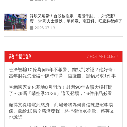
韓股又熔斷！台股被拖累「震盪千點」、外資連7
賣…SK海力士暴跌，華邦電、南亞科、旺宏臉都綠了
2026-07-13
熱門話題
/ HOT ARTICLES /
慈濟被騙10億為何5年不報警、錢找到才認？他好奇：
當年財報怎麼編…陳時中背「擋疫苗」黑鍋只求1件事
空總國家文化基地8月開放！封閉90年古蹟大樓打開
了…加碼「晴空季2026」這天登場，16件作品必看
顏博文從聯電到慈濟，商場老將為何會信陳昱瑄李易
儒、豪給10億？慈濟發聲：將捍衛信眾捐款、蔡英文
也說話