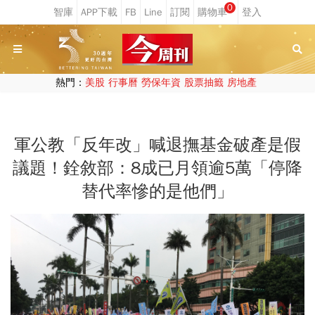
0
熱門：
美股
行事曆
勞保年資
股票抽籤
房地產
軍公教「反年改」喊退撫基金破產是假
議題！銓敘部：8成已月領逾5萬「停降
替代率慘的是他們」