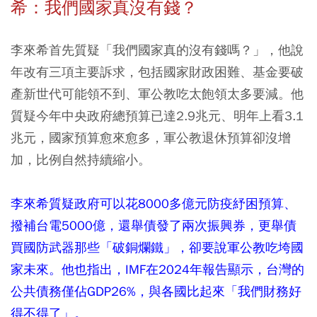
希：我們國家真沒有錢？
李來希首先質疑「我們國家真的沒有錢嗎？」，他說
年改有三項主要訴求，包括國家財政困難、基金要破
產新世代可能領不到、軍公教吃太飽領太多要減。他
質疑今年中央政府總預算已達2.9兆元、明年上看3.1
兆元，國家預算愈來愈多，軍公教退休預算卻沒增
加，比例自然持續縮小。
李來希質疑政府可以花8000多億元防疫紓困預算、
撥補台電5000億，還舉債發了兩次振興券，更舉債
買國防武器那些「破銅爛鐵」，卻要說軍公教吃垮國
家未來。他也指出，IMF在2024年報告顯示，台灣的
公共債務僅佔GDP26%，與各國比起來「我們財務好
得不得了」。