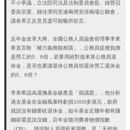
不小爭議，立法院司法及法制委員會藍、綠營召
委吳宗憲、鍾佳濱同意連兩周安排兩場公聽會，
讓各界正反意見盡可能暢所欲言。
反年金改革大將、全國公務人員協會前理事李來
希直言盼「權力義務能相當」，公務員提撥負擔
是勞工的5、6倍，若要用絕對值來算公務員退
休金，是否也要讓退休公務員領退休勞工退休金
的5、6倍？
李來希認為退撫基金破產是「假議題」，他分析
過去基金在金融風暴時虧損1000多億元，政府
就說沒有錢要砍退休金，如今基金近幾年都有賺
錢卻還是說沒錢，且年金隨消費者物價指數
（CPI）、隨現制人員調薪來調整，是「天經地