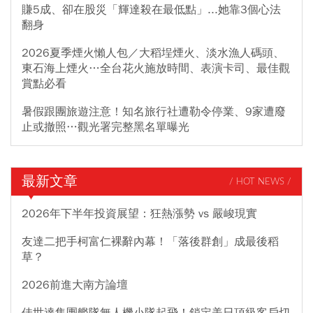
賺5成、卻在股災「輝達殺在最低點」...她靠3個心法
翻身
2026夏季煙火懶人包／大稻埕煙火、淡水漁人碼頭、
東石海上煙火…全台花火施放時間、表演卡司、最佳觀
賞點必看
暑假跟團旅遊注意！知名旅行社遭勒令停業、9家遭廢
止或撤照…觀光署完整黑名單曝光
最新文章
/ HOT NEWS /
2026年下半年投資展望：狂熱漲勢 vs 嚴峻現實
友達二把手柯富仁裸辭內幕！「落後群創」成最後稻
草？
2026前進大南方論壇