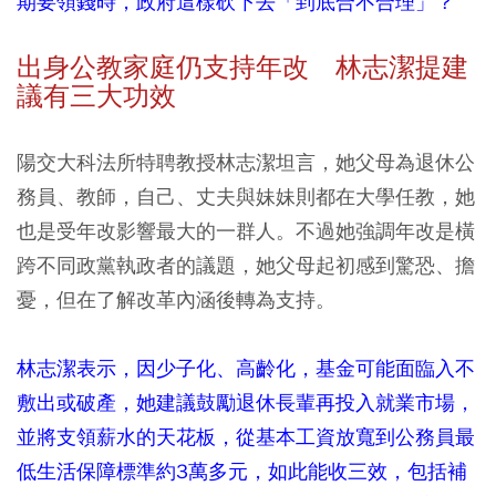
期要領錢時，政府這樣砍下去「到底合不合理」？
出身公教家庭仍支持年改 林志潔提建
議有三大功效
陽交大科法所特聘教授林志潔坦言，她父母為退休公
務員、教師，自己、丈夫與妹妹則都在大學任教，她
也是受年改影響最大的一群人。不過她強調年改是橫
跨不同政黨執政者的議題，她父母起初感到驚恐、擔
憂，但在了解改革內涵後轉為支持。
林志潔表示，因少子化、高齡化，基金可能面臨入不
敷出或破產，她建議鼓勵退休長輩再投入就業市場，
並將支領薪水的天花板，從基本工資放寬到公務員最
低生活保障標準約3萬多元，如此能收三效，包括補