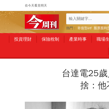
在今天看見明天
熱門：
市值型etf
股票股利
投資理財
保險稅制
產業時事
職場
台達電25
捨：他