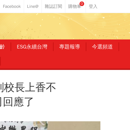
0
齡
ESG永續台灣
專題報導
今選頻道
副校長上香不
司回應了