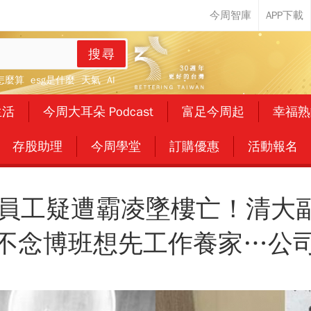
搜尋
怎麼算
esg是什麼
天氣
AI
生活
今周大耳朵 Podcast
富足今周起
幸福熟
存股助理
今周學堂
訂購優惠
活動報名
歲員工疑遭霸凌墜樓亡！清大
不念博班想先工作養家…公