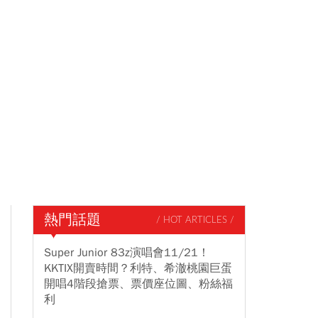
熱門話題
/ HOT ARTICLES /
Super Junior 83z演唱會11/21！
KKTIX開賣時間？利特、希澈桃園巨蛋
開唱4階段搶票、票價座位圖、粉絲福
利