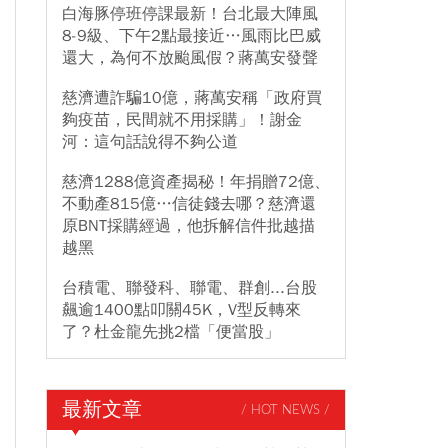
白海豚停班停課最新！台北最大陣風
8-9級、下午2點最接近…風雨比巴威
還大，為何不放颱風假？蔣萬安發聲
慈濟遭詐騙10億，蔣萬安稱「政府買
夠疫苗，民間就不用採購」！謝金
河：這句話說得不夠公道
慈濟1288億資產揭秘！年捐贈72億、
不動產815億…信徒錢去哪？慈濟還
原BNT採購經過，他拆解信件批越描
越黑
台積電、聯發科、聯電、群創...台股
飆逾1400點叩關45K，V型反轉來
了？杜金龍先挑2檔「便當股」
最新文章
/ HOT NEWS /