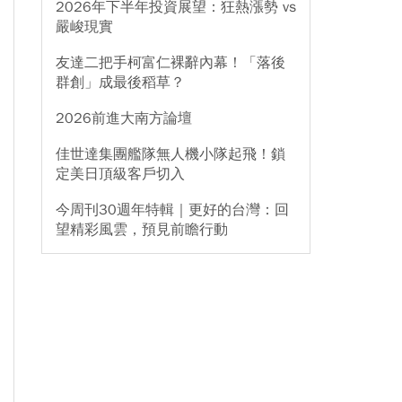
2026年下半年投資展望：狂熱漲勢 vs
嚴峻現實
友達二把手柯富仁裸辭內幕！「落後
群創」成最後稻草？
2026前進大南方論壇
佳世達集團艦隊無人機小隊起飛！鎖
定美日頂級客戶切入
今周刊30週年特輯｜更好的台灣：回
望精彩風雲，預見前瞻行動