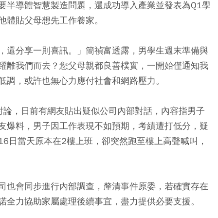
要半導體智慧製造問題，還成功導入產業並發表為Q1學
他體貼父母想先工作養家。
，還分享一則喜訊。」簡禎富透露，男學生週末準備與
躍離我們而去？您父母親都良善樸實，一開始僅通知我
低調，或許也無心力應付社會和網路壓力。
起討論，日前有網友貼出疑似公司內部對話，內容指男子
友爆料，男子因工作表現不如預期，考績遭打低分，疑
16日當天原本在2樓上班，卻突然跑至樓上高聲喊叫，
司也會同步進行內部調查，釐清事件原委，若確實存在
諾全力協助家屬處理後續事宜，盡力提供必要支援。