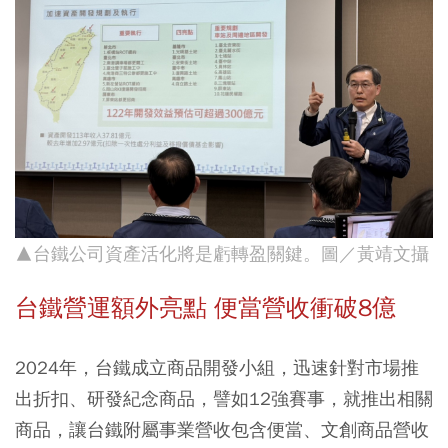
▲台鐵公司資產活化將是虧轉盈關鍵。圖／黃靖文攝
台鐵營運額外亮點 便當營收衝破8億
2024年，台鐵成立商品開發小組，迅速針對市場推
出折扣、研發紀念商品，譬如12強賽事，就推出相關
商品，讓台鐵附屬事業營收包含便當、文創商品營收