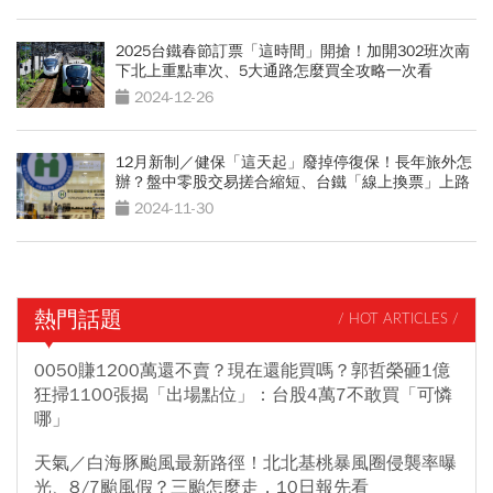
2025台鐵春節訂票「這時間」開搶！加開302班次南
下北上重點車次、5大通路怎麼買全攻略一次看
2024-12-26
12月新制／健保「這天起」廢掉停復保！長年旅外怎
辦？盤中零股交易搓合縮短、台鐵「線上換票」上路
2024-11-30
熱門話題
/ HOT ARTICLES /
0050賺1200萬還不賣？現在還能買嗎？郭哲榮砸1億
狂掃1100張揭「出場點位」：台股4萬7不敢買「可憐
哪」
天氣／白海豚颱風最新路徑！北北基桃暴風圈侵襲率曝
光、8/7颱風假？三颱怎麼走，10日報先看