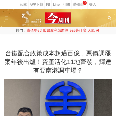
0
熱門：
市值型etf
股票股利怎麼算
esg是什麼
天氣
AI
台鐵配合政策成本超過百億，票價調漲
案年後出爐！資產活化11地齊發，輝達
有要南港調車場？