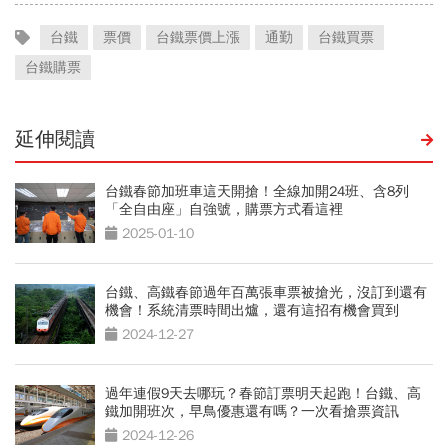
台鐵
票價
台鐵票價上漲
通勤
台鐵買票
台鐵購票
延伸閱讀
台鐵春節加班車這天開搶！全線加開24班、含8列
「全自由座」自強號，購票方式看這裡
2025-01-10
台鐵、高鐵春節過年百萬張車票被搶光，沒訂到還有
機會！系統清票時間出爐，還有這招有機會買到
2024-12-27
過年連假9天去哪玩？春節訂票明天起跑！台鐵、高
鐵加開班次，早鳥優惠還有嗎？一次看搶票資訊
2024-12-26