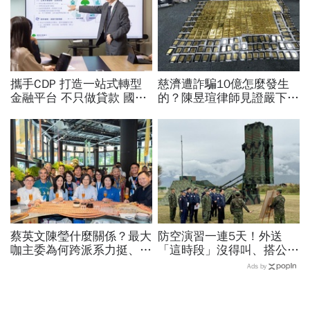
攜手CDP 打造一站式轉型
慈濟遭詐騙10億怎麼發生
金融平台 不只做貸款 國泰
的？陳昱瑄律師見證嚴下跪
世華化身減碳顧問
博信任！豪宅藏158公斤黃
金，洗錢手法曝光…慈濟回
應了
蔡英文陳瑩什麼關係？最大
防空演習一連5天！外送
咖主委為何跨派系力挺、連
「這時段」沒得叫、搭公車
饒慶鈴都曬合照...同場背後
有影響？漢光演習各縣市管
Ads by
藏政壇合作內幕？
制方式、斷網時間…違者罰
15萬