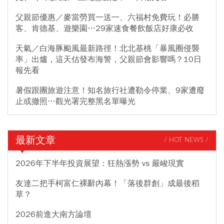
父親節優惠／麥當勞買一送一、六福村免費玩！必勝
客、肯德基、遊樂園…29家速食餐飲飯店好康必收
天氣／白海豚颱風最新路徑！北北基桃「暴風圈侵襲
率」出爐，這天估發布海警，父親節會影響嗎？10日
報先看
暑假跟團旅遊注意！知名旅行社遭勒令停業、9家遭廢
止或撤照…觀光署完整黑名單曝光
最新文章
/ HOT NEWS /
2026年下半年投資展望：狂熱漲勢 vs 嚴峻現實
友達二把手柯富仁裸辭內幕！「落後群創」成最後稻
草？
2026前進大南方論壇