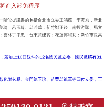
名將進入罷免程序
一階段提議書的包括台北市立委王鴻薇、李彥秀，新北
美玲、呂玉玲、邱若華；新竹鄭正鈐；南投游顥、馬文
；雲林丁學忠；台東黃建賓；花蓮傅崐萁；新竹市長高
，若加上10日送件的12名國民黨立委，國民黨將有31
彰化謝衣鳯、金門陳玉珍、苗栗邱鎮軍等四位立委，正