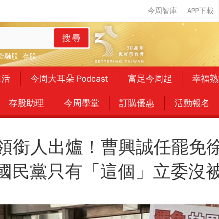
搜尋
金融股
存股
生活
今周大耳朵 Podcast
富足今周起
幸福熟
存股助理
今周學堂
訂購優惠
活動報名
領銜人出爐！曹興誠任罷免
..國民黨只有「這個」立委沒