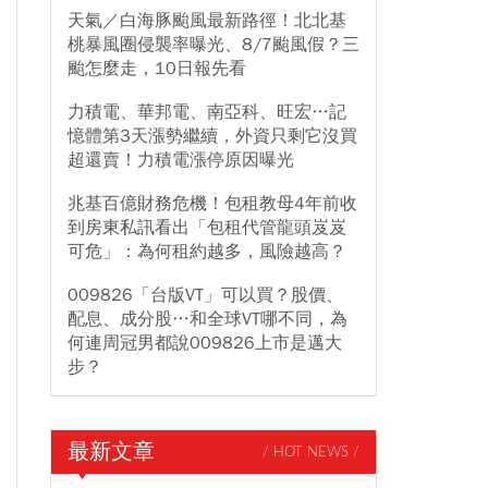
天氣／白海豚颱風最新路徑！北北基
桃暴風圈侵襲率曝光、8/7颱風假？三
颱怎麼走，10日報先看
力積電、華邦電、南亞科、旺宏…記
憶體第3天漲勢繼續，外資只剩它沒買
超還賣！力積電漲停原因曝光
兆基百億財務危機！包租教母4年前收
到房東私訊看出「包租代管龍頭岌岌
可危」：為何租約越多，風險越高？
009826「台版VT」可以買？股價、
配息、成分股…和全球VT哪不同，為
何連周冠男都說009826上市是邁大
步？
最新文章
/ HOT NEWS /