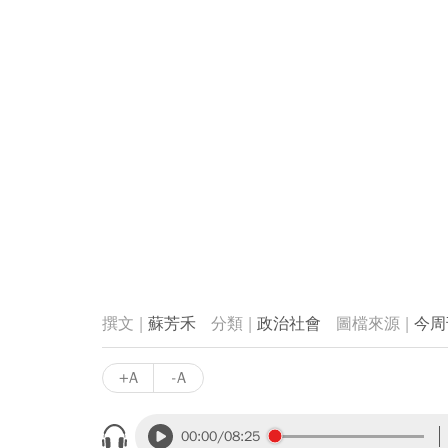
蘇芳禾
政治社會
今周
+A
-A
00:00
/08:25