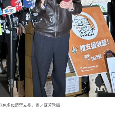
罷免多位藍營立委。圖／蘇芳禾攝