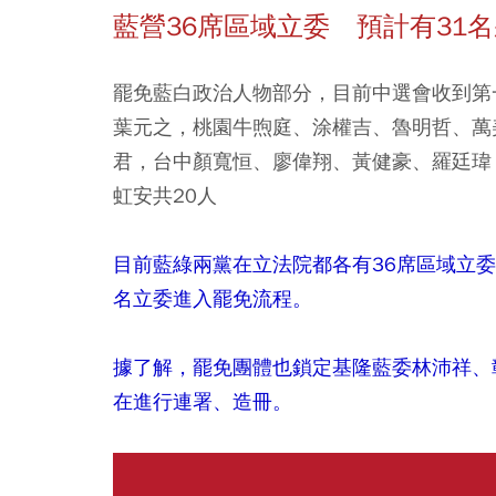
藍營36席區域立委 預計有31
罷免藍白政治人物部分，目前中選會收到第
葉元之，桃園牛煦庭、涂權吉、魯明哲、萬
君，台中顏寬恒、廖偉翔、黃健豪、羅廷瑋
虹安共20人
目前藍綠兩黨在立法院都各有36席區域立委
名立委進入罷免流程。
據了解，罷免團體也鎖定基隆藍委林沛祥、
在進行連署、造冊。