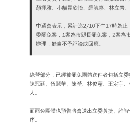
顏擇雅、小貓瞿欣怡、羅毓嘉、林立青、
中選會表示，累計迄2/10下午17時為
委罷免案，1案為市縣長罷免案，2案為
辦理，餘自不予評論或回應。
綠營部分，已經被罷免團體送件者包括立委
陳冠廷、伍麗華、陳瑩、林俊憲、王定宇、
人。
而罷免團體也預告將會送出立委黃捷、許智
序。