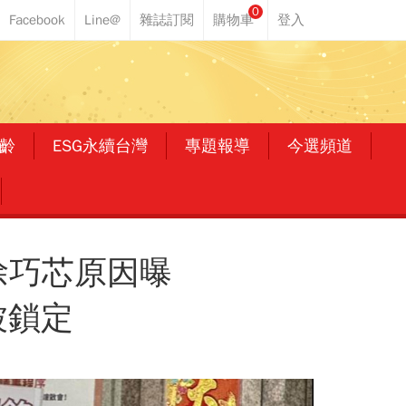
0
齡
ESG永續台灣
專題報導
今選頻道
徐巧芯原因曝
被鎖定