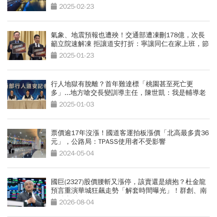
2025-02-23
氣象、地震預報也遭殃！交通部遭凍刪178億，次長
籲立院速解凍 拒讓道安打折：寧讓同仁在家上班，節
省水電
2025-01-23
行人地獄有脫離？首年難達標「桃園甚至死亡更
多」...地方嗆交長變訓導主任，陳世凱：我是輔導老
師
2025-01-03
票價逾17年沒漲！國道客運拍板漲價「北高最多貴36
元」，公路局：TPASS使用者不受影響
2024-05-04
國巨(2327)股價腰斬又漲停，該賣還是續抱？杜金龍
預言重演華城狂飆走勢「解套時間曝光」！群創、南
亞科也點名
2026-08-04