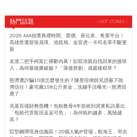
熱門話題
/ HOT STORIES /
2026 AAA頒獎典禮時間、票價、座位表、售票平台！
高雄世運迎張員瑛、池昌旭、金宣虎…卡司名單不斷更
新
友達二把手柯富仁裸辭內幕！彭双浪親自找回來的接班
人，為何最後撕破臉？「落後群創」成最後稻草？
慈濟遭詐騙10億怎麼發生的？陳昱瑄律師見證嚴下跪
博信任！豪宅藏158公斤黃金，洗錢手法曝光…慈濟回
應了
兆基百億財務危機！包租教母4年前收到房東私訊看出
「包租代管龍頭岌岌可危」：為何租約越多，風險越
高？
巨型鋼彈現身信義區！20個人氣IP登場，航海王、哥吉