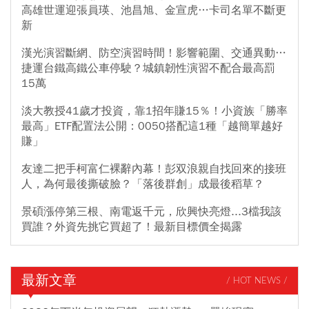
高雄世運迎張員瑛、池昌旭、金宣虎…卡司名單不斷更
新
漢光演習斷網、防空演習時間！影響範圍、交通異動…
捷運台鐵高鐵公車停駛？城鎮韌性演習不配合最高罰
15萬
淡大教授41歲才投資，靠1招年賺15％！小資族「勝率
最高」ETF配置法公開：0050搭配這1種「越簡單越好
賺」
友達二把手柯富仁裸辭內幕！彭双浪親自找回來的接班
人，為何最後撕破臉？「落後群創」成最後稻草？
景碩漲停第三根、南電返千元，欣興快亮燈...3檔我該
買誰？外資先挑它買超了！最新目標價全揭露
最新文章
/ HOT NEWS /