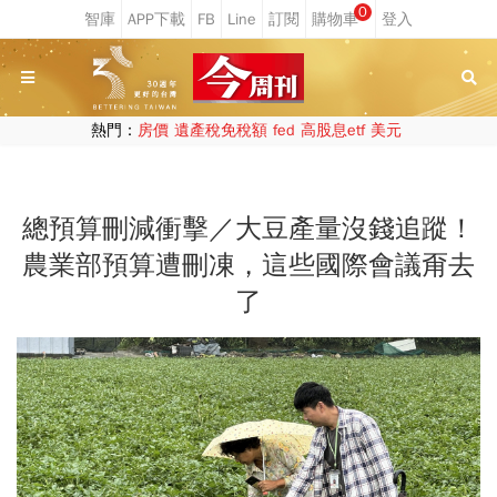
0
熱門：
房價
遺產稅免稅額
fed
高股息etf
美元
總預算刪減衝擊／大豆產量沒錢追蹤！
農業部預算遭刪凍，這些國際會議甭去
了