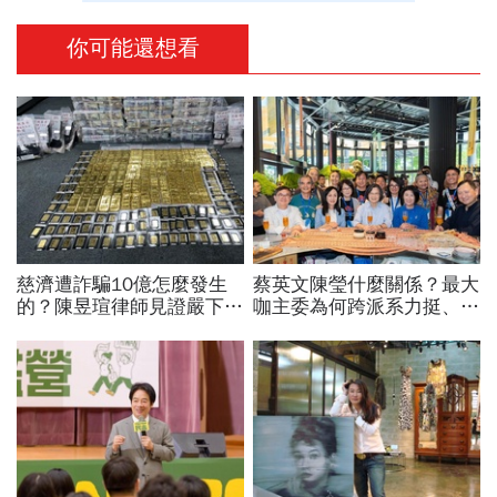
你可能還想看
慈濟遭詐騙10億怎麼發生
蔡英文陳瑩什麼關係？最大
的？陳昱瑄律師見證嚴下跪
咖主委為何跨派系力挺、連
博信任！豪宅藏158公斤黃
饒慶鈴都曬合照...同場背後
金，洗錢手法曝光…慈濟回
藏政壇合作內幕？
應了