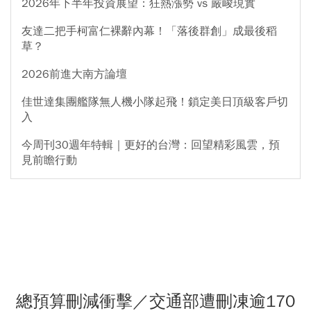
2026年下半年投資展望：狂熱漲勢 vs 嚴峻現實
友達二把手柯富仁裸辭內幕！「落後群創」成最後稻
草？
2026前進大南方論壇
佳世達集團艦隊無人機小隊起飛！鎖定美日頂級客戶切
入
今周刊30週年特輯｜更好的台灣：回望精彩風雲，預
見前瞻行動
總預算刪減衝擊／交通部遭刪凍逾170