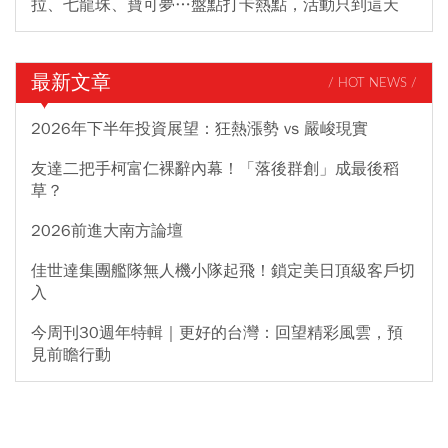
拉、七龍珠、寶可夢…盤點打卡熱點，活動只到這天
最新文章
/ HOT NEWS /
2026年下半年投資展望：狂熱漲勢 vs 嚴峻現實
友達二把手柯富仁裸辭內幕！「落後群創」成最後稻
草？
2026前進大南方論壇
佳世達集團艦隊無人機小隊起飛！鎖定美日頂級客戶切
入
今周刊30週年特輯｜更好的台灣：回望精彩風雲，預
見前瞻行動