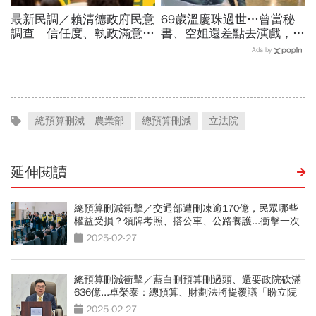
最新民調／賴清德政府民意
69歲溫慶珠過世…曾當秘
調查「信任度、執政滿意
書、空姐還差點去演戲，擁
度」雙升，不滿意比率下
過婚姻「只信一見鍾情」！
Ads by
降…中央表現牽動縣市長選
好友悼：她活成一件作品
戰！
總預算刪減 農業部
總預算刪減
立法院
延伸閱讀
總預算刪減衝擊／交通部遭刪凍逾170億，民眾哪些
權益受損？領牌考照、搭公車、公路養護...衝擊一次
看
2025-02-27
總預算刪減衝擊／藍白刪預算刪過頭、還要政院砍滿
636億...卓榮泰：總預算、財劃法將提覆議「盼立院
給機會說明」
2025-02-27