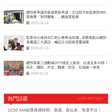
總預算爭議升級成憲政爭議！立法院大砍監察院96%
業務費「形同癱瘓」，觸違憲疑慮
2025-02-14
監委洽公後得自己把公務車油加滿...卓榮泰點出總預
算審議三大謬誤，喊話立法院接受覆議案
2025-02-13
總預算案三讀刪減2075億史上新高、比過去多10倍！
民生、國防、外交、醫療、防災、社福無一倖免
2025-01-21
熱門話題
/ HOT ARTICLES /
2026 AAA頒獎典禮時間、票價、座位表、售票平台！