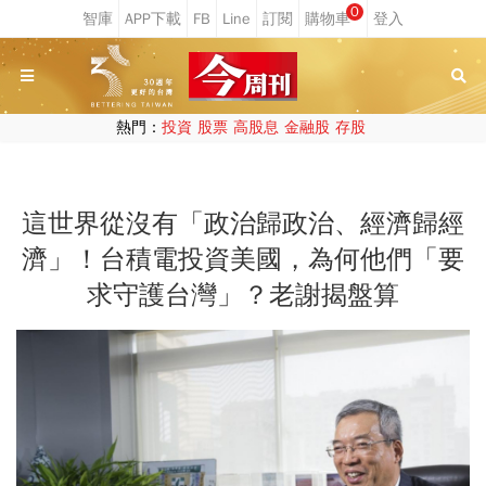
0
熱門：
投資
股票
高股息
金融股
存股
這世界從沒有「政治歸政治、經濟歸經
濟」！台積電投資美國，為何他們「要
求守護台灣」？老謝揭盤算