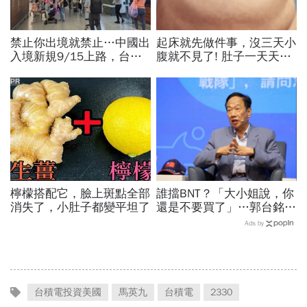
禁止你出境就禁止…中國出
起床就先做件事，沒三天小
入境新規9/15上路，台灣
腹就不見了! 肚子一天天變
人小心「有去無回」？4種
小！
職業特別注意：前例在這
PR
檸檬搭配它，臉上斑點全部
誰擋BNT？「大小姐說，你
消失了，小肚子都變平坦了
還是不要買了」…郭台銘曝
李大維打給他，被點名的都
Ads by
回應了
台積電投資美國
馬英九
台積電
2330