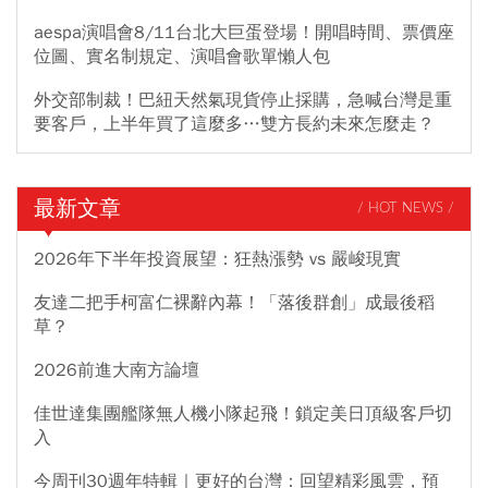
aespa演唱會8/11台北大巨蛋登場！開唱時間、票價座
位圖、實名制規定、演唱會歌單懶人包
外交部制裁！巴紐天然氣現貨停止採購，急喊台灣是重
要客戶，上半年買了這麼多…雙方長約未來怎麼走？
最新文章
/ HOT NEWS /
2026年下半年投資展望：狂熱漲勢 vs 嚴峻現實
友達二把手柯富仁裸辭內幕！「落後群創」成最後稻
草？
2026前進大南方論壇
佳世達集團艦隊無人機小隊起飛！鎖定美日頂級客戶切
入
今周刊30週年特輯｜更好的台灣：回望精彩風雲，預