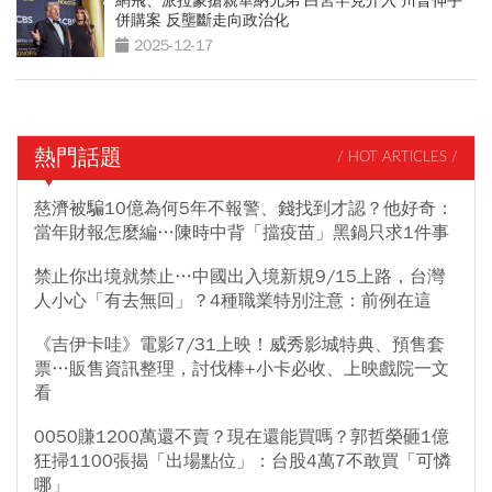
網飛、派拉蒙搶親華納兄弟 白宮罕見介入 川普伸手
併購案 反壟斷走向政治化
2025-12-17
熱門話題
/ HOT ARTICLES /
慈濟被騙10億為何5年不報警、錢找到才認？他好奇：
當年財報怎麼編…陳時中背「擋疫苗」黑鍋只求1件事
禁止你出境就禁止…中國出入境新規9/15上路，台灣
人小心「有去無回」？4種職業特別注意：前例在這
《吉伊卡哇》電影7/31上映！威秀影城特典、預售套
票…販售資訊整理，討伐棒+小卡必收、上映戲院一文
看
0050賺1200萬還不賣？現在還能買嗎？郭哲榮砸1億
狂掃1100張揭「出場點位」：台股4萬7不敢買「可憐
哪」