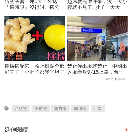
防空演習一連5天！外送
起床就先做件事，沒三天小
「這時段」沒得叫、搭公車
腹就不見了! 肚子一天天變
有影響？漢光演習各縣市管
小！
制方式、斷網時間…違者罰
PR
15萬
檸檬搭配它，臉上斑點全部
禁止你出境就禁止…中國出
消失了，小肚子都變平坦了
入境新規9/15上路，台灣
人小心「有去無回」？4種
Ads by
職業特別注意：前例在這
台積電
美積電
魏哲家
賴清德
川普
延伸閱讀