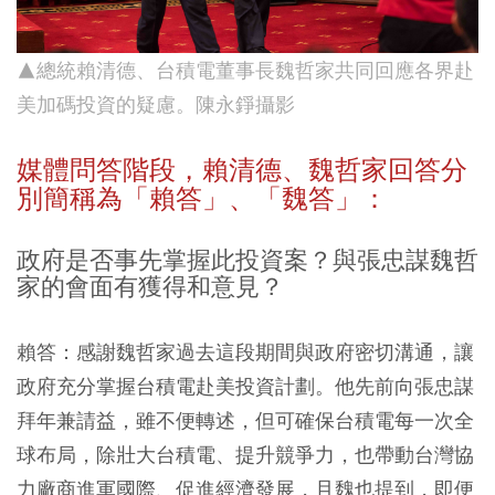
▲總統賴清德、台積電董事長魏哲家共同回應各界赴
美加碼投資的疑慮。陳永錚攝影
媒體問答階段，賴清德、魏哲家回答分
別簡稱為「賴答」、「魏答」：
政府是否事先掌握此投資案？與張忠謀魏哲
家的會面有獲得和意見？
賴答：感謝魏哲家過去這段期間與政府密切溝通，讓
政府充分掌握台積電赴美投資計劃。他先前向張忠謀
拜年兼請益，雖不便轉述，但可確保台積電每一次全
球布局，除壯大台積電、提升競爭力，也帶動台灣協
力廠商進軍國際、促進經濟發展，且魏也提到，即便