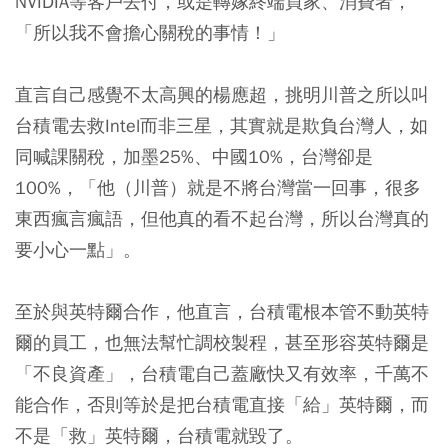
NVIDIA等客戶去付，或是轉嫁終端買家、消費者，
「所以我不會擔心關稅的事情！」
直言自己感覺不太高興的楊應超，挑明川普之所以叫
台積電去救Intel而非三星，其實就是欺負台灣人，如
同喊課關稅，加墨25%、中國10%，台灣卻是
100%，「他（川普）就是不將台灣當一回事，很多
東西瘋言瘋語，但他真的看不起台灣，所以台灣真的
要小心一點」。
至於與英特爾合作，他直言，台積電根本管不動英特
爾的員工，也無法幫忙調校製程，甚至形容英特爾是
「不良資產」，台積電自己蓋廠快又有效率，千萬不
能合作，否則等於是把台積電直接「給」英特爾，而
不是「救」英特爾，台積電就毀了。