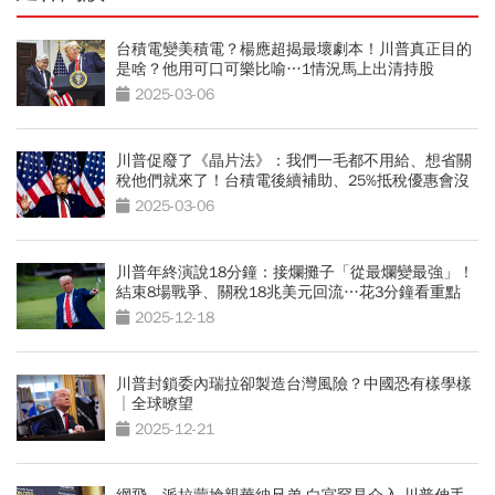
台積電變美積電？楊應超揭最壞劇本！川普真正目的
是啥？他用可口可樂比喻…1情況馬上出清持股
2025-03-06
川普促廢了《晶片法》：我們一毛都不用給、想省關
稅他們就來了！台積電後續補助、25%抵稅優惠會沒
了？
2025-03-06
川普年終演說18分鐘：接爛攤子「從最爛變最強」！
結束8場戰爭、關稅18兆美元回流…花3分鐘看重點
2025-12-18
川普封鎖委內瑞拉卻製造台灣風險？中國恐有樣學樣
│全球暸望
2025-12-21