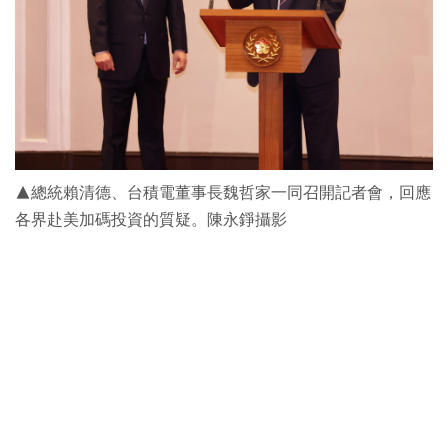
▲總統賴清德、台積電董事長魏哲家一同召開記者會，回應
各界赴美加碼投資的質疑。陳永錚攝影