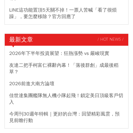
LINE這功能置頂5天關不掉！一票人苦喊「看了很煩
躁」，要怎麼移除？官方回應了
最新文章
/ HOT NEWS /
2026年下半年投資展望：狂熱漲勢 vs 嚴峻現實
友達二把手柯富仁裸辭內幕！「落後群創」成最後稻
草？
2026前進大南方論壇
佳世達集團艦隊無人機小隊起飛！鎖定美日頂級客戶切
入
今周刊30週年特輯｜更好的台灣：回望精彩風雲，預
見前瞻行動