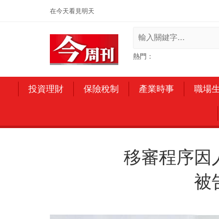
在今天看見明天
熱門：
月配息etf
勞保退休
存股名單
投資理財
保險稅制
產業時事
職場
移審程序因
被