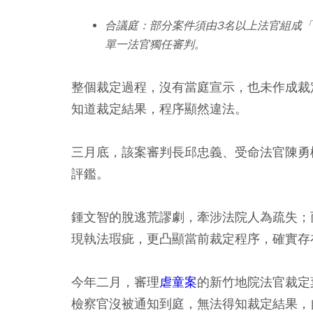
合議庭：部分案件須由3名以上法官組成
單一法官獨任審判。
整個裁定過程，沒有當庭宣示，也未作成裁
知道裁定結果，程序顯然違法。
三月底，該案審判長邱忠義、受命法官陳勇
評鑑。
鍾文智的脫逃荒謬劇，牽涉法院人為疏失；
現執法瑕疵，更凸顯當前裁定程序，確實存
今年二月，審理
虐童案
的新竹地院法官裁定
檢察官沒被通知到庭，無法得知裁定結果，