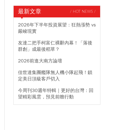
最新文章
/ HOT NEWS /
2026年下半年投資展望：狂熱漲勢 vs
嚴峻現實
友達二把手柯富仁裸辭內幕！「落後
群創」成最後稻草？
2026前進大南方論壇
佳世達集團艦隊無人機小隊起飛！鎖
定美日頂級客戶切入
今周刊30週年特輯｜更好的台灣：回
望精彩風雲，預見前瞻行動