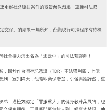
連兩起社會矚目案件的被告棄保潛逃，重挫司法威
定交保」的結果一無所知，凸顯現行司法程序有待檢
灣社會接力演出名為「逃走中」的司法荒謬劇！
智，因炒作台灣存託憑證（TDR）不法獲利四．七億
想到，宣判隔天，他隨即棄保潛逃，引發輿論譁然，重
姊弟、遭檢方認定「罪嫌重大」的健身教練葉展皓，經
元交保免押後，三月底開庭無故未到，經查才發現，他