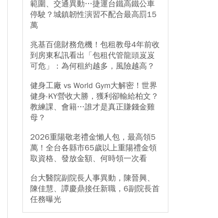
範圍、交通異動…捷運台鐵高鐵公車
停駛？城鎮韌性演習不配合最高罰15
萬
兆基百億財務危機！包租教母4年前收
到房東私訊看出「包租代管龍頭岌岌
可危」：為何租約越多，風險越高？
健身工廠 vs World Gym大解密！世界
健身-KY營收大勝，獲利卻輸給柏文？
教練課、會籍…誰才是真正賺錢金雞
母？
2026重陽敬老禮金懶人包，最高領5
萬！全台各縣市65歲以上重陽禮金領
取資格、發放金額、何時領一次看
台大醫院副院長人事異動，陳晉興、
陳佳慧、譚慶鼎接任新職，6副院長首
任務曝光