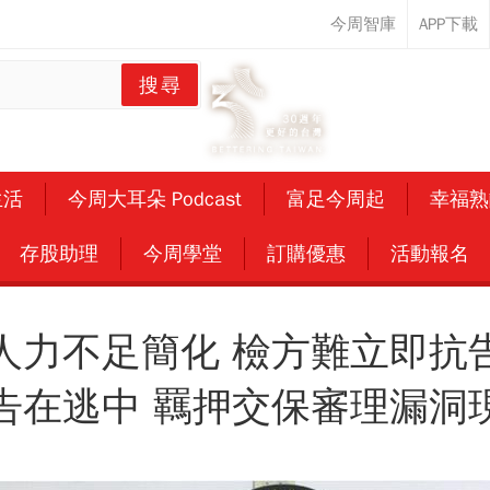
搜尋
金
00939
勞保年金試算
生活
今周大耳朵 Podcast
富足今周起
幸福熟
存股助理
今周學堂
訂購優惠
活動報名
人力不足簡化 檢方難立即
告在逃中 羈押交保審理漏洞