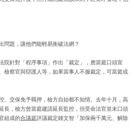
出問題，讓他們能輕易衝破法網？
法院針對「程序事項」作出「裁定」，應當庭口頭宣
、檢察官與辯護人等，如果當事人不服裁定，可當庭或
控、交保免予羈押，檢方自始都不知情。去年十月，高
延長，檢方曾當庭建請延長監控，但受命法官並未口頭
官組成的
合議庭
評議裁定鍾文智「加保兩千萬元、解除