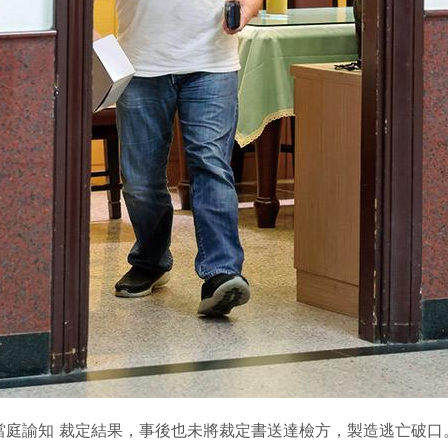
當庭諭知 裁定結果，事後也未將裁定書送達檢方，製造逃亡破口