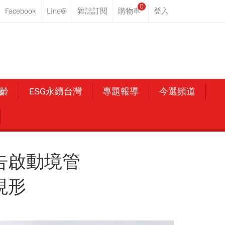
0
齡
ESG永續台灣
專題報導
今選頻道
抗告啟動境管
現形