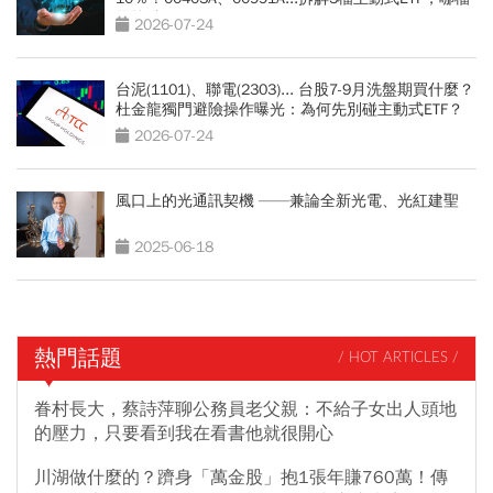
最抗跌？
2026-07-24
台泥(1101)、聯電(2303)... 台股7-9月洗盤期買什麼？
杜金龍獨門避險操作曝光：為何先別碰主動式ETF？
2026-07-24
風口上的光通訊契機 ——兼論全新光電、光紅建聖
2025-06-18
熱門話題
/ HOT ARTICLES /
眷村長大，蔡詩萍聊公務員老父親：不給子女出人頭地
的壓力，只要看到我在看書他就很開心
川湖做什麼的？躋身「萬金股」抱1張年賺760萬！傳