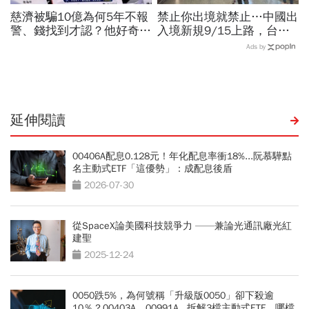
慈濟被騙10億為何5年不報
禁止你出境就禁止…中國出
警、錢找到才認？他好奇：
入境新規9/15上路，台灣
當年財報怎麼編…陳時中背
人小心「有去無回」？4種
Ads by
「擋疫苗」黑鍋只求1件事
職業特別注意：前例在這
延伸閱讀
00406A配息0.128元！年化配息率衝18%...阮慕驊點
名主動式ETF「這優勢」：成配息後盾
2026-07-30
從SpaceX論美國科技競爭力 ——兼論光通訊廠光紅
建聖
2025-12-24
0050跌5%，為何號稱「升級版0050」卻下殺逾
10％？00403A、00991A...拆解3檔主動式ETF，哪檔