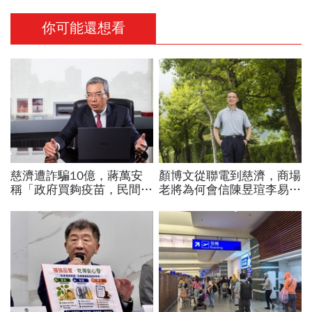
你可能還想看
慈濟遭詐騙10億，蔣萬安
顏博文從聯電到慈濟，商場
稱「政府買夠疫苗，民間就
老將為何會信陳昱瑄李易
不用採購」！謝金河：這句
儒、豪給10億？慈濟發
話說得不夠公道
聲：將捍衛信眾捐款、蔡英
文也說話