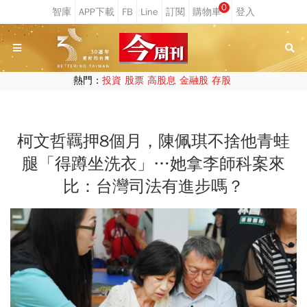
0
熱門：
投資
股票
高股息
金融股
存股
柯文哲羈押8個月，陳佩琪不捨他青蛙
腿「得蹲坐洗衣」…她拿李師科案來
比：台灣司法有進步嗎？