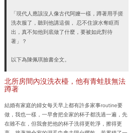
「現代人應該沒人像古代阿嬤一樣，蹲著用手搓
洗衣服了，聽到他講這個， 忍不住淚水奪眶而
出，真不知他到底做了什麼，要被如此對待
著」？
以下為陳佩琪臉書全文。
北所房間內沒洗衣檯，他有青蛙肢無法
蹲著
結婚有家庭的婦女每天早上都有許多家事routine要
做，我也一樣，一早會把全家的杯子都洗過一遍，先
在雖不在，但我會把他的杯子洗得更乾淨，擦得更
亮，接著把全家的濕毛巾拿去陽台曬乾，若累積了一