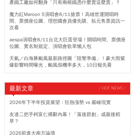
產鐵工廠如何翻身「只有兩根鐵憑什麼賣這麼貴」？
魔力紅Maroon 5演唱會8/11搶票！高雄世運開唱時
間、票價座位圖、理想國會員優先購、拓元售票資訊一
次看
aespa演唱會8/11台北大巨蛋登場！開唱時間、票價座
位圖、實名制規定、演唱會歌單懶人包
天氣／白海豚颱風最新路徑圖「陸警準備」！豪大雨紫
爆影響時間曝光，颱風假機率多大，10日報先看
最新文章
/ HOT NEWS /
2026年下半年投資展望：狂熱漲勢 vs 嚴峻現實
友達二把手柯富仁裸辭內幕！「落後群創」成最後稻
草？
2026前進大南方論壇