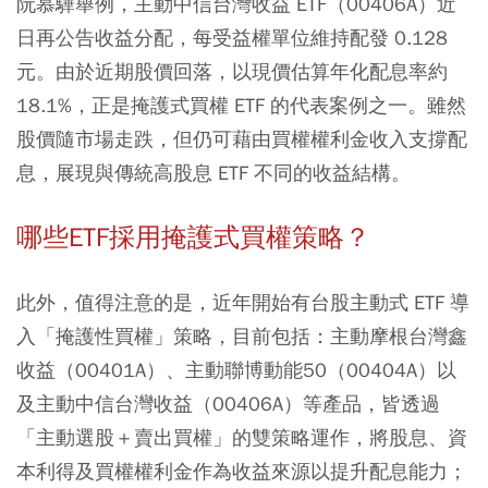
阮慕驊舉例，主動中信台灣收益 ETF（00406A）近
日再公告收益分配，每受益權單位維持配發 0.128
元。由於近期股價回落，以現價估算年化配息率約
18.1%，正是掩護式買權 ETF 的代表案例之一。雖然
股價隨市場走跌，但仍可藉由買權權利金收入支撐配
息，展現與傳統高股息 ETF 不同的收益結構。
哪些ETF
採用掩護式買權策略？
此外，值得注意的是，近年開始有台股主動式 ETF 導
入「掩護性買權」策略，目前包括：主動摩根台灣鑫
收益（00401A）、主動聯博動能50（00404A）以
及主動中信台灣收益（00406A）等產品，皆透過
「主動選股＋賣出買權」的雙策略運作，將股息、資
本利得及買權權利金作為收益來源以提升配息能力；