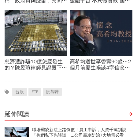
台股
ETF
阮慕驊
延伸閱讀
職場霸凌新法上路倒數！員工申訴，人資千萬別說
「你們私下先談談」...公司霸凌防治7大地雷必看