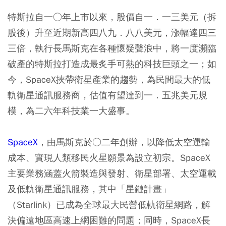
特斯拉自一○年上市以來，股價自一．一三美元（拆
股後）升至近期新高四八九．八八美元，漲幅達四三
三倍，執行長馬斯克在各種懷疑聲浪中，將一度瀕臨
破產的特斯拉打造成最炙手可熱的科技巨頭之一；如
今，SpaceX挾帶衛星產業的趨勢，為民間最大的低
軌衛星通訊服務商，估值有望達到一．五兆美元規
模，為二六年科技業一大盛事。
SpaceX
，由馬斯克於○二年創辦，以降低太空運輸
成本、實現人類移民火星願景為設立初宗。SpaceX
主要業務涵蓋火箭製造與發射、衛星部署、太空運載
及低軌衛星通訊服務，其中「星鏈計畫」
（Starlink）已成為全球最大民營低軌衛星網路，解
決偏遠地區高速上網困難的問題；同時，SpaceX長