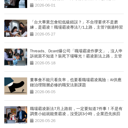
2026-06-01
「台大畢業怎會犯低級錯誤？」不合理要求不是磨
練，是霸凌！職場霸凌專法7/1上路，主管7個過時習
慣快改
2026-05-27
Threads、Dcard爆公司「職場霸凌作夢文」，沒人申
訴就當不知道？裝死下場曝光！霸凌新法上路，主管
人資7步驟自保
2026-05-18
董事會不能只看良率，也要看職場霸凌風險：AI供應
鏈治理階層必修的職安法新課題
2026-06-05
職場霸凌新法7月上路前，一定要知道7件事！不是有
調查小組就能查霸凌，沒受訓3小時，企業恐先挨罰
2026-05-26