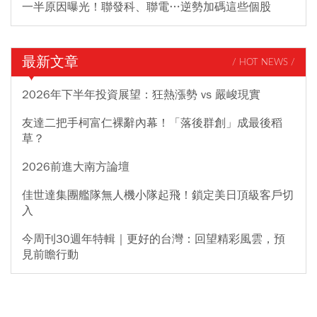
一半原因曝光！聯發科、聯電…逆勢加碼這些個股
最新文章
/ HOT NEWS /
2026年下半年投資展望：狂熱漲勢 vs 嚴峻現實
友達二把手柯富仁裸辭內幕！「落後群創」成最後稻
草？
2026前進大南方論壇
佳世達集團艦隊無人機小隊起飛！鎖定美日頂級客戶切
入
今周刊30週年特輯｜更好的台灣：回望精彩風雲，預
見前瞻行動