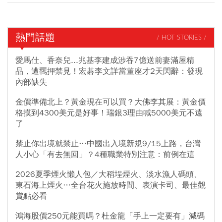
熱門話題
/ HOT STORIES /
愛馬仕、香奈兒...兆基李建成涉吞7億送前妻滿屋精
品，遭羈押禁見！宏碁李文詳當董座才2天閃辭：發現
內部缺失
金價準備北上？黃金現在可以買？大佛李其展：黃金價
格摸到4300美元是好事！瑞銀3理由喊5000美元不遠
了
禁止你出境就禁止…中國出入境新規9/15上路，台灣
人小心「有去無回」？4種職業特別注意：前例在這
2026夏季煙火懶人包／大稻埕煙火、淡水漁人碼頭、
東石海上煙火…全台花火施放時間、表演卡司、最佳觀
賞點必看
鴻海股價250元能買嗎？杜金龍「手上一定要有」減碼