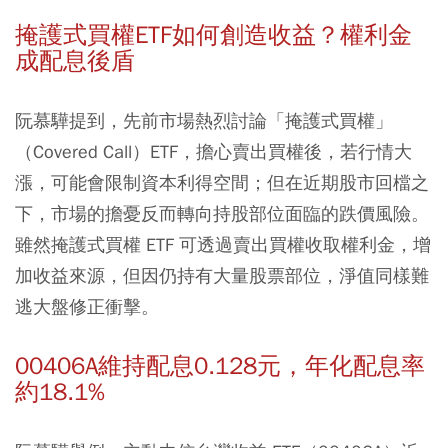
掩護式買權ETF
如何創造收益？權利金
成配息後盾
阮慕驊提到，先前市場熱烈討論「掩護式買權」
（Covered Call）ETF，擔心賣出買權後，若行情大
漲，可能會限制資本利得空間；但在近期股市回檔之
下，市場的擔憂反而轉向持股部位面臨的跌價風險。
雖然掩護式買權 ETF 可透過賣出買權收取權利金，增
加收益來源，但因仍持有大量股票部位，淨值同樣難
逃大盤修正衝擊。
00406A
維持配息0.128
元，年化配息率
約18.1%