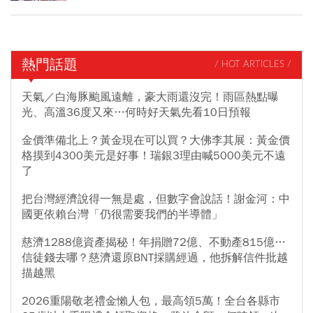
熱門話題
/ HOT ARTICLES /
天氣／白海豚颱風遠離，豪大雨還沒完！雨區熱點曝
光、高溫36度又來…何時好天氣先看10日預報
金價準備北上？黃金現在可以買？大佛李其展：黃金價
格摸到4300美元是好事！瑞銀3理由喊5000美元不遠
了
把台灣經濟說得一無是處，但數字會說話！謝金河：中
國更依賴台灣「仍很需要我們的半導體」
慈濟1288億資產揭秘！年捐贈72億、不動產815億…
信徒錢去哪？慈濟還原BNT採購經過，他拆解信件批越
描越黑
2026重陽敬老禮金懶人包，最高領5萬！全台各縣市