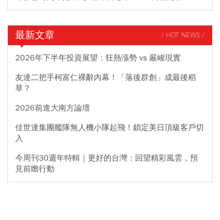
最新文章
/ HOT NEWS /
2026年下半年投資展望：狂熱漲勢 vs 嚴峻現實
友達二把手柯富仁裸辭內幕！「落後群創」成最後稻
草？
2026前進大南方論壇
佳世達集團艦隊無人機小隊起飛！鎖定美日頂級客戶切
入
今周刊30週年特輯｜更好的台灣：回望精彩風雲，預
見前瞻行動