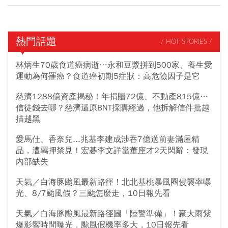
熱門話題
/ HOT STORIES /
林炳生70歲食道癌病逝…永和豆漿拼到500家、養生愛
運動為何罹癌？食道癌初期5症狀：高危險因子是它
慈濟1288億資產揭秘！年捐贈72億、不動產815億…
信徒錢去哪？慈濟還原BNT採購經過，他拆解信件批越
描越黑
愛馬仕、香奈兒...兆基李建成涉吞7億送前妻滿屋精
品，遭羈押禁見！宏碁李文詳當董座才2天閃辭：發現
內部缺失
天氣／白海豚颱風最新路徑！北北基桃暴風圈侵襲率曝
光、8/7颱風假？三颱怎麼走，10日報先看
天氣／白海豚颱風最新路徑圖「陸警準備」！豪大雨紫
爆影響時間曝光，颱風假機率多大，10日報先看