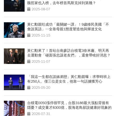
魏哲家也入榜，去年榜首馬斯克掉到第幾？
2025-08-07
黃仁勳親吐成功「最關鍵一課」！9歲移民美國「不
會說英語」…全靠母親1態度塑造他與輝達文化
2025-11-15
黃仁勳來了！首站台南參訪台積電3奈米廠、明天再
去運動會「碰面張忠謀老友們」，還會帶啥好消息？
2025-11-07
「我這一生都在談姊弟戀」黃仁勳親曝：求學時班上
有250人、僅三位是女生，他靠一句話擄獲芳心
2025-05-20
台積電0050漲停很罕見，台股3186最大漲點背後有
隱憂？成交量才8300億，股海老鳥卻說健康好現象的
理由是？
2026-07-31