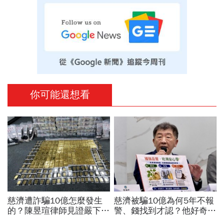
你可能還想看
慈濟遭詐騙10億怎麼發生
慈濟被騙10億為何5年不報
的？陳昱瑄律師見證嚴下跪
警、錢找到才認？他好奇：
博信任！豪宅藏158公斤黃
當年財報怎麼編…陳時中背