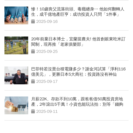
慘！10歲喪父流落街頭、毒癮纏身… 他如何翻轉人
生，成千億地產巨亨：成功投資人只問「1件事」
2025-09-16
20年前棄日本博士，宜蘭當農夫! 他首創穀東吃米訂
閱制，現再推「老家俱樂部」
2025-09-25
巴菲特若沒賣台積電賺多少？謝金河試算「淨利116
億美元」，更勝日本5大商社：投資路沒有神仙
2025-09-17
月薪22K、存款不到10萬，跟爸爸借50萬投資房地
產，2年滾出5千萬！小資也能玩法拍：別等「錢夠
了」才開始
2025-09-11