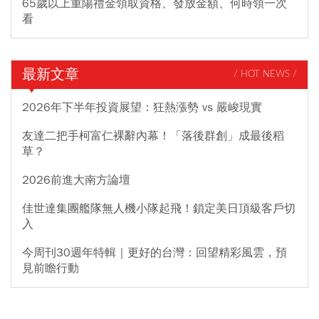
65歲以上重陽禮金領取資格、發放金額、何時領一次
看
最新文章
/ HOT NEWS /
2026年下半年投資展望：狂熱漲勢 vs 嚴峻現實
友達二把手柯富仁裸辭內幕！「落後群創」成最後稻
草？
2026前進大南方論壇
佳世達集團艦隊無人機小隊起飛！鎖定美日頂級客戶切
入
今周刊30週年特輯｜更好的台灣：回望精彩風雲，預
見前瞻行動