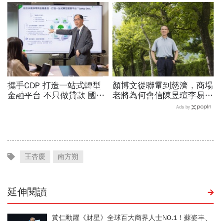
金，洗錢手法曝光…慈濟回
「擋疫苗」黑鍋只求1件事
應了
攜手CDP 打造一站式轉型
顏博文從聯電到慈濟，商場
金融平台 不只做貸款 國泰
老將為何會信陳昱瑄李易
世華化身減碳顧問
儒、豪給10億？慈濟發
Ads by
聲：將捍衛信眾捐款、蔡英
文也說話
王杏慶
南方朔
延伸閱讀
黃仁勳躍《財星》全球百大商界人士NO.1！蘇姿丰、