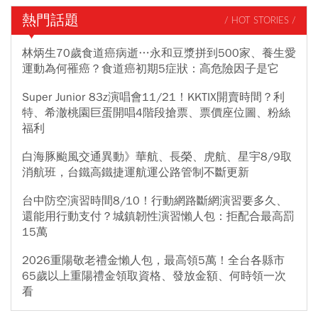
熱門話題
/ HOT STORIES /
林炳生70歲食道癌病逝…永和豆漿拼到500家、養生愛
運動為何罹癌？食道癌初期5症狀：高危險因子是它
Super Junior 83z演唱會11/21！KKTIX開賣時間？利
特、希澈桃園巨蛋開唱4階段搶票、票價座位圖、粉絲
福利
白海豚颱風交通異動》華航、長榮、虎航、星宇8/9取
消航班，台鐵高鐵捷運航運公路管制不斷更新
台中防空演習時間8/10！行動網路斷網演習要多久、
還能用行動支付？城鎮韌性演習懶人包：拒配合最高罰
15萬
2026重陽敬老禮金懶人包，最高領5萬！全台各縣市
65歲以上重陽禮金領取資格、發放金額、何時領一次
看