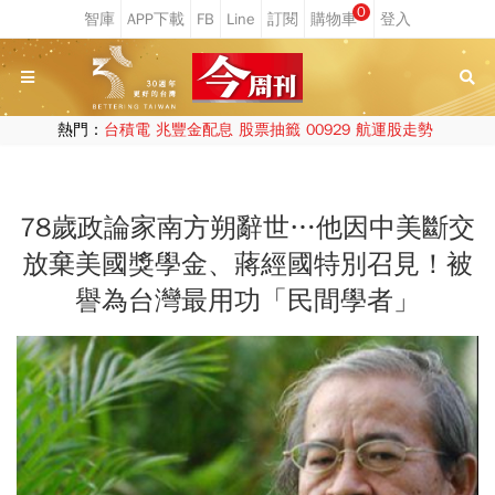
0
熱門：
台積電
兆豐金配息
股票抽籤
00929
航運股走勢
78歲政論家南方朔辭世…他因中美斷交
放棄美國獎學金、蔣經國特別召見！被
譽為台灣最用功「民間學者」