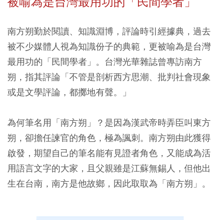
被喻為是台灣最用功的「民間學者」
南方朔勤於閱讀、知識淵博，評論時引經據典，過去
被不少媒體人視為知識份子的典範，更被喻為是台灣
最用功的「民間學者」。台灣光華雜誌曾專訪南方
朔，指其評論「不管是剖析西方思潮、批判社會現象
或是文學評論，都擲地有聲。」
為何筆名用「南方朔」？是因為漢武帝時弄臣叫東方
朔，卻擔任諫官的角色，極為諷刺。南方朔由此獲得
啟發，期望自己的筆名能有見證者角色，又能成為活
用語言文字的大家，且父親雖是江蘇無錫人，但他出
生在台南，南方是他故鄉，因此取取為「南方朔」。