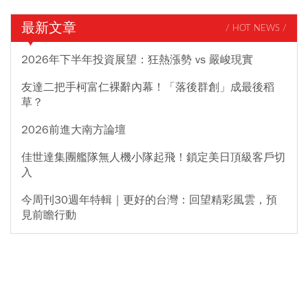
最新文章
/ HOT NEWS /
2026年下半年投資展望：狂熱漲勢 vs 嚴峻現實
友達二把手柯富仁裸辭內幕！「落後群創」成最後稻
草？
2026前進大南方論壇
佳世達集團艦隊無人機小隊起飛！鎖定美日頂級客戶切
入
今周刊30週年特輯｜更好的台灣：回望精彩風雲，預
見前瞻行動