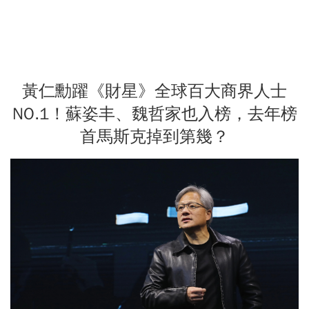
黃仁勳躍《財星》全球百大商界人士
NO.1！蘇姿丰、魏哲家也入榜，去年榜
首馬斯克掉到第幾？