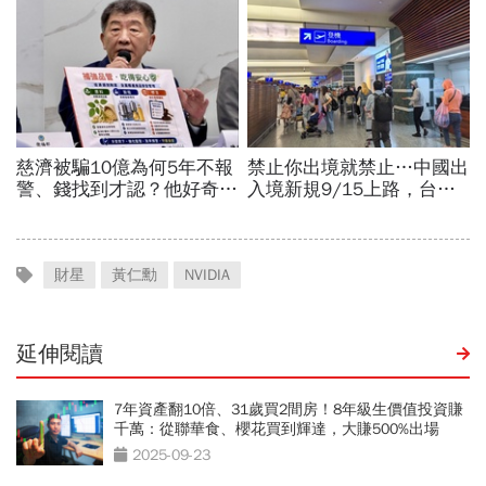
財星
黃仁勳
NVIDIA
延伸閱讀
7年資產翻10倍、31歲買2間房！8年級生價值投資賺
千萬：從聯華食、櫻花買到輝達，大賺500%出場
2025-09-23