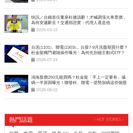
快訊／台鐵首任董座杜微請辭！才喊調漲火車票價，
為何突遞辭呈？交通部證實：代理人選是他
2025-03-15
台泥(1101)、聯電(2303)... 台股7-9月洗盤期買什麼？
杜金龍獨門避險操作曝光：為何先別碰主動式ETF？
2026-07-24
鴻海股價250元能買嗎？杜金龍「手上一定要有」減
碼一半原因曝光！聯發科、聯電…逆勢加碼這些個股
2026-08-02
熱門話題
/ HOT STORIES /