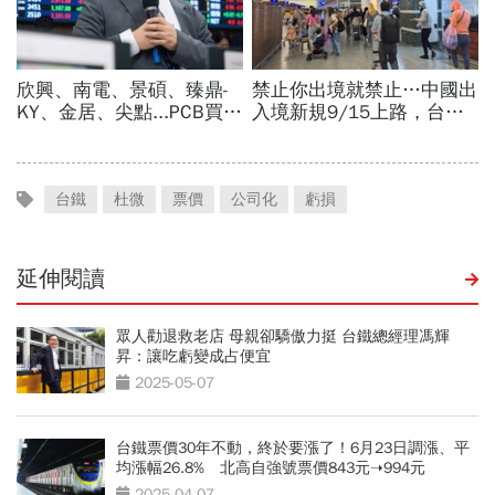
台鐵
杜微
票價
公司化
虧損
延伸閱讀
眾人勸退救老店 母親卻驕傲力挺 台鐵總經理馮輝
昇：讓吃虧變成占便宜
2025-05-07
台鐵票價30年不動，終於要漲了！6月23日調漲、平
均漲幅26.8% 北高自強號票價843元➝994元
2025-04-07