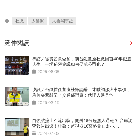
杜微
太魯閣
太魯閣事故
延伸閱讀
專訪／從實習員做起，前台鐵董座杜微回首40年鐵道
人生，一場秘密會議如何促成公司化？
2025-06-05
快訊／台鐵首任董座杜微請辭！才喊調漲火車票價，
為何突遞辭呈？交通部證實：代理人選是他
2025-03-15
自強號撞土石流出軌，關鍵19分鐘無人通報？ 台鐵調
查報告出爐！杜微：監視器16宮格畫面太小....
2024-07-03