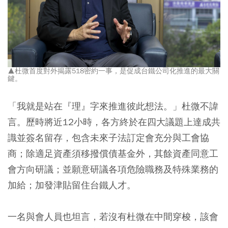
▲杜微首度對外揭露518密約一事，是促成台鐵公司化推進的最大關
鍵。
「我就是站在『理』字來推進彼此想法。」杜微不諱
言。歷時將近12小時，各方終於在四大議題上達成共
識並簽名留存，包含未來子法訂定會充分與工會協
商；除適足資產須移撥償債基金外，其餘資產同意工
會方向研議；並願意研議各項危險職務及特殊業務的
加給；加發津貼留住台鐵人才。
一名與會人員也坦言，若沒有杜微在中間穿梭，該會