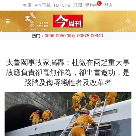
0
熱門：
0056
0050
輝達
00878
00940
太魯閣事故家屬轟：杜微在兩起重大事
故應負責卻毫無作為，卻出書邀功，是
踐踏及侮辱犧牲者及改革者