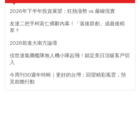
2026年下半年投資展望：狂熱漲勢 vs 嚴峻現實
友達二把手柯富仁裸辭內幕！「落後群創」成最後稻
草？
2026前進大南方論壇
佳世達集團艦隊無人機小隊起飛！鎖定美日頂級客戶切
入
今周刊30週年特輯｜更好的台灣：回望精彩風雲，預
見前瞻行動