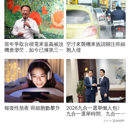
當年爭取台積電來嘉義被說
空汙來襲機車族請關注癌細
機會渺茫，如今已擁第三
胞入侵
廠！翁章梁細數8年改變：
蚊子館也變無人機聚落
PR
報復性熬夜 癌細胞數攀升
2026九合一選舉懶人包》
九合一選舉時間、九合一選
舉選什麼？縣市長熱門人
Ads by
選、藍綠白布局選戰搶先看