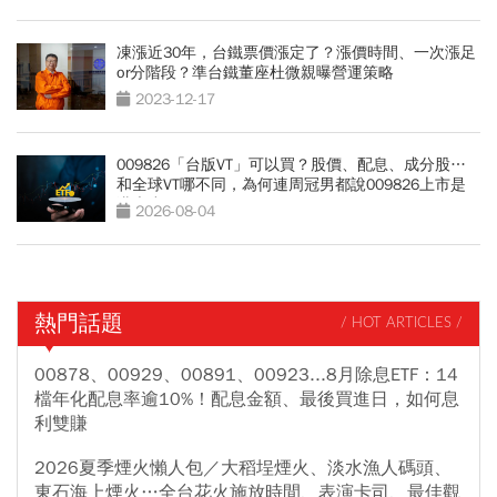
凍漲近30年，台鐵票價漲定了？漲價時間、一次漲足
or分階段？準台鐵董座杜微親曝營運策略
2023-12-17
009826「台版VT」可以買？股價、配息、成分股…
和全球VT哪不同，為何連周冠男都說009826上市是
邁大步？
2026-08-04
熱門話題
/ HOT ARTICLES /
00878、00929、00891、00923...8月除息ETF：14
檔年化配息率逾10%！配息金額、最後買進日，如何息
利雙賺
2026夏季煙火懶人包／大稻埕煙火、淡水漁人碼頭、
東石海上煙火…全台花火施放時間、表演卡司、最佳觀