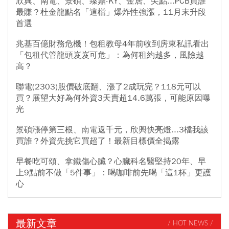
欣興、南電、景碩、臻鼎-KY、金居、尖點...PCB買誰
最賺？杜金龍點名「這檔」爆炸性強漲，11月末升段
首選
兆基百億財務危機！包租教母4年前收到房東私訊看出
「包租代管龍頭岌岌可危」：為何租約越多，風險越
高？
聯電(2303)股價破底翻、漲了2成玩完？118元可以
買？展望大好為何外資3天賣超14.6萬張，可能原因曝
光
景碩漲停第三根、南電返千元，欣興快亮燈...3檔我該
買誰？外資先挑它買超了！最新目標價全揭露
早餐吃可頌、拿鐵傷心臟？心臟科名醫堅持20年、早
上9點前不做「5件事」：喝咖啡前先喝「這1杯」更護
心
最新文章
/ HOT NEWS /