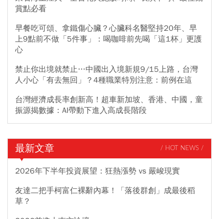
賞點必看
早餐吃可頌、拿鐵傷心臟？心臟科名醫堅持20年、早
上9點前不做「5件事」：喝咖啡前先喝「這1杯」更護
心
禁止你出境就禁止…中國出入境新規9/15上路，台灣
人小心「有去無回」？4種職業特別注意：前例在這
台灣經濟成長率創新高！超車新加坡、香港、中國，童
振源揭數據：AI帶動下進入高成長階段
最新文章
/ HOT NEWS /
2026年下半年投資展望：狂熱漲勢 vs 嚴峻現實
友達二把手柯富仁裸辭內幕！「落後群創」成最後稻
草？