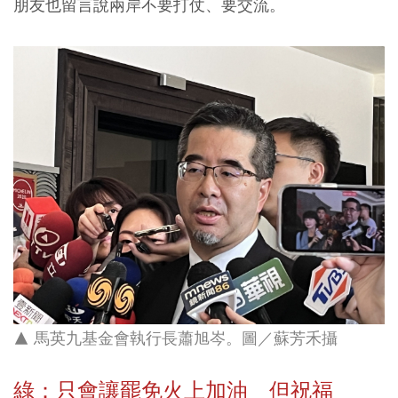
朋友也留言說兩岸不要打仗、要交流。
▲ 馬英九基金會執行長蕭旭岑。圖／蘇芳禾攝
綠：只會讓罷免火上加油 但祝福