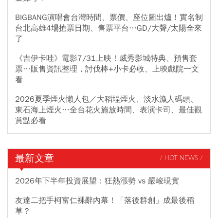
BIGBANG演唱會台灣時間、票價、座位圖出爐！實名制
台北高雄4場搶票日期、售票平台…GD/大聲/太陽全來
了
《吉伊卡哇》電影7/31上映！威秀影城特典、預售套
票…販售資訊整理，討伐棒+小卡必收、上映戲院一文
看
2026夏季煙火懶人包／大稻埕煙火、淡水漁人碼頭、
東石海上煙火…全台花火施放時間、表演卡司、最佳觀
賞點必看
最新文章
/ HOT NEWS /
2026年下半年投資展望：狂熱漲勢 vs 嚴峻現實
友達二把手柯富仁裸辭內幕！「落後群創」成最後稻
草？