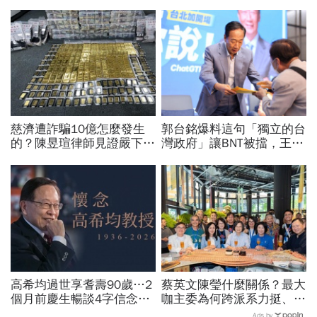
慈濟遭詐騙10億怎麼發生
郭台銘爆料這句「獨立的台
的？陳昱瑄律師見證嚴下跪
灣政府」讓BNT被擋，王必
博信任！豪宅藏158公斤黃
勝秀證據：BNT大股東給郭
金，洗錢手法曝光…慈濟回
董的信不是這樣寫
應了
高希均過世享耆壽90歲…2
蔡英文陳瑩什麼關係？最大
個月前慶生暢談4字信念，
咖主委為何跨派系力挺、連
回憶錄給讀者忠告：自求多
饒慶鈴都曬合照...同場背後
Ads by