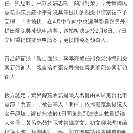
任、劉思吟、林叡及滿志剛「商討對策」，考量國民
黨籍市議員鍾小平知曉其等提出的罷免申請案被不予
受理，「會搶快」在4月中旬向中央選舉委員會另外
提出罷免吳沛憶申請案，遂拍板決定於2月6日、7日
立即重提罷雙吳申請案，更換罷免案領銜人。
黃呂錦茹涉「親自面談」李孝亮擔任罷免吳沛憶罷免
案新領銜人，親自洽商張克晉擔任吳思瑤罷免案新領
銜人。
檢方認定，黃呂錦茹承諾提議人名冊由國民黨台北市
黨部「負責」，被告等人「明白」依擺攤蒐集提議人
名冊經驗，顯然無法於1日間蒐集到達法定數量提議
人名冊，黃呂錦茹指示被告姚富文、初文卿處理後續
提議人名冊相關事宜，姚、初立即轉請被告陳奎勳動