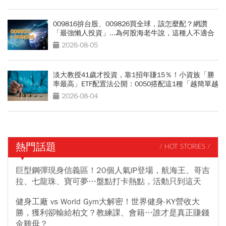
009816拚台股、009826買全球，該怎麼配？網讚
「最強懶人投資」...為何股海老牛說，這種人不適合
買？
2026-08-05
淡大教授41歲才投資，靠1招年賺15％！小資族「勝
率最高」ETF配置法公開：0050搭配這1種「越簡單越
好賺」
2026-08-04
熱門話題
/ HOT STORIES /
巨型鋼彈現身信義區！20個人氣IP登場，航海王、哥吉
拉、七龍珠、寶可夢…盤點打卡熱點，活動只到這天
健身工廠 vs World Gym大解密！世界健身-KY營收大
勝，獲利卻輸給柏文？教練課、會籍…誰才是真正賺錢
金雞母？