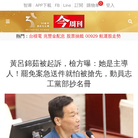
0
熱門：
台積電
兆豐金配息
股票抽籤
00929
航運股走勢
黃呂錦茹被起訴，檢方曝：她是主導
人！罷免案急送件就怕被搶先，動員志
工黨部抄名冊