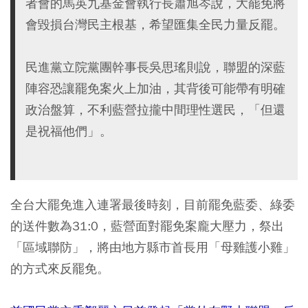
者會的馬英九基金會執行長蕭旭岑說，大罷免將
會毀損台灣民主根基，希望匯集全民力量反罷。
民進黨立院黨團幹事長吳思瑤則說，聯盟的深藍
陣容恐讓罷免案火上加油，其背後可能帶有明確
政治盤算，不利藍營拉攏中間理性選民，「但還
是祝福他們」。
全台大罷免進入連署最後時刻，目前罷免藍委、綠委
的送件數為31:0，藍營面對罷免案龐大壓力，祭出
「區域聯防」，將由地方縣市首長用「母雞護小雞」
的方式來反罷免。