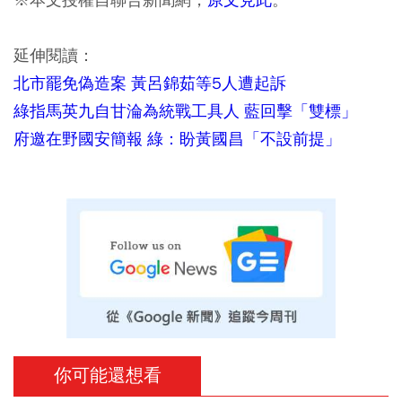
延伸閱讀：
北市罷免偽造案 黃呂錦茹等5人遭起訴
綠指馬英九自甘淪為統戰工具人 藍回擊「雙標」
府邀在野國安簡報 綠：盼黃國昌「不設前提」
你可能還想看