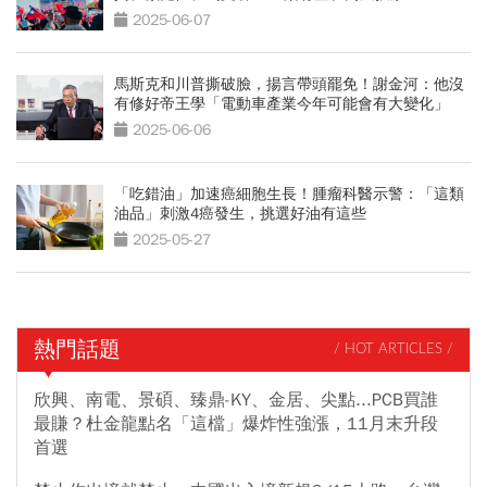
2025-06-07
馬斯克和川普撕破臉，揚言帶頭罷免！謝金河：他沒
有修好帝王學「電動車產業今年可能會有大變化」
2025-06-06
「吃錯油」加速癌細胞生長！腫瘤科醫示警：「這類
油品」刺激4癌發生，挑選好油有這些
2025-05-27
熱門話題
/ HOT ARTICLES /
欣興、南電、景碩、臻鼎-KY、金居、尖點...PCB買誰
最賺？杜金龍點名「這檔」爆炸性強漲，11月末升段
首選