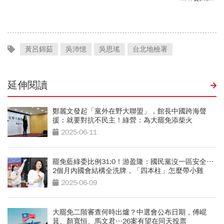
福、一切靠自己爭氣
藏政壇合作內幕？
黃呂錦茹
吳沛憶
吳思瑤
台北地檢署
延伸閱讀
鄭麗文發起「黨外在野大聯盟」，館長中國跨海聲
援：就要對抗不民主！綠營：為大罷免添柴火
2025-06-11
罷免藍綠委比例31:0！游盈隆：國民黨沒一區安全…
2個月內國會結構全洗牌，「四本柱」怎麼帶小雞
2025-06-09
大罷免二階審查何時出爐？中選會公布日期，傅崐
萁、顏寬恒、馬文君…26案有望在同天投票