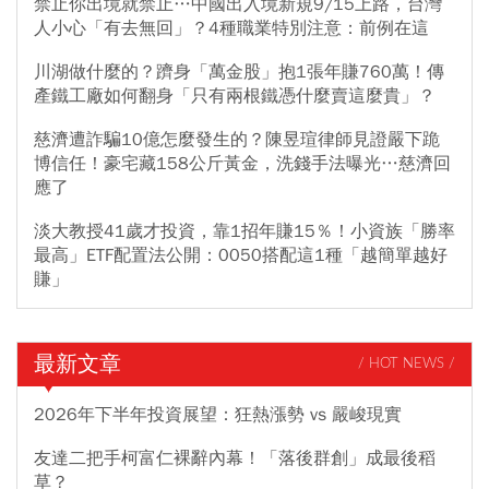
禁止你出境就禁止…中國出入境新規9/15上路，台灣
人小心「有去無回」？4種職業特別注意：前例在這
川湖做什麼的？躋身「萬金股」抱1張年賺760萬！傳
產鐵工廠如何翻身「只有兩根鐵憑什麼賣這麼貴」？
慈濟遭詐騙10億怎麼發生的？陳昱瑄律師見證嚴下跪
博信任！豪宅藏158公斤黃金，洗錢手法曝光…慈濟回
應了
淡大教授41歲才投資，靠1招年賺15％！小資族「勝率
最高」ETF配置法公開：0050搭配這1種「越簡單越好
賺」
最新文章
/ HOT NEWS /
2026年下半年投資展望：狂熱漲勢 vs 嚴峻現實
友達二把手柯富仁裸辭內幕！「落後群創」成最後稻
草？