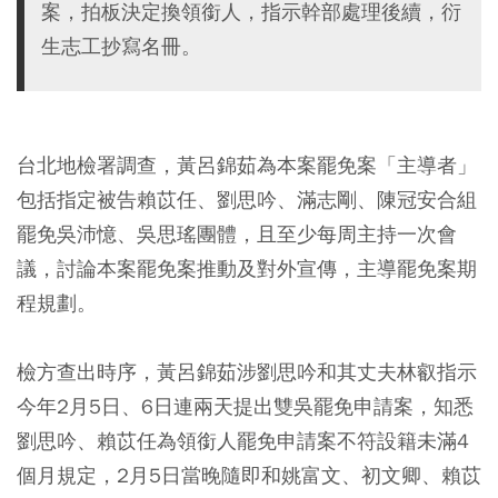
案，拍板決定換領銜人，指示幹部處理後續，衍
生志工抄寫名冊。
台北地檢署調查，黃呂錦茹為本案罷免案「主導者」
包括指定被告賴苡任、劉思吟、滿志剛、陳冠安合組
罷免吳沛憶、吳思瑤團體，且至少每周主持一次會
議，討論本案罷免案推動及對外宣傳，主導罷免案期
程規劃。
檢方查出時序，黃呂錦茹涉劉思吟和其丈夫林叡指示
今年2月5日、6日連兩天提出雙吳罷免申請案，知悉
劉思吟、賴苡任為領銜人罷免申請案不符設籍未滿4
個月規定，2月5日當晚隨即和姚富文、初文卿、賴苡