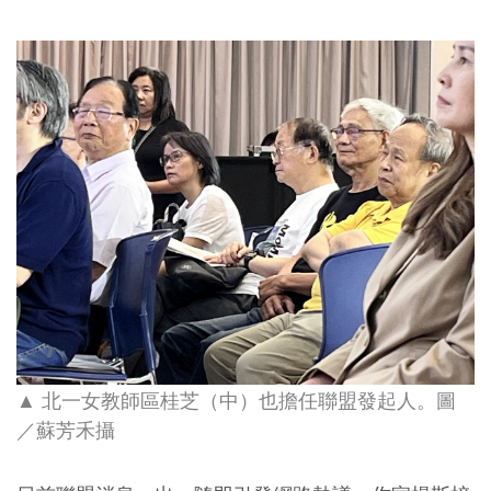
▲ 北一女教師區桂芝（中）也擔任聯盟發起人
。圖
蘇芳禾攝
／