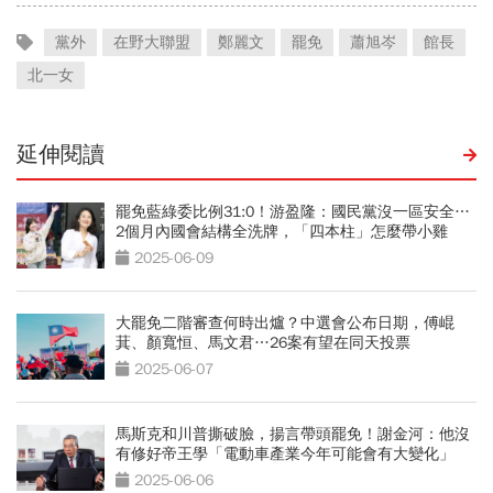
黨外
在野大聯盟
鄭麗文
罷免
蕭旭岑
館長
北一女
延伸閱讀
罷免藍綠委比例31:0！游盈隆：國民黨沒一區安全…
2個月內國會結構全洗牌，「四本柱」怎麼帶小雞
2025-06-09
大罷免二階審查何時出爐？中選會公布日期，傅崐
萁、顏寬恒、馬文君…26案有望在同天投票
2025-06-07
馬斯克和川普撕破臉，揚言帶頭罷免！謝金河：他沒
有修好帝王學「電動車產業今年可能會有大變化」
2025-06-06