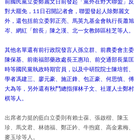
前國民黨立委鄭麗文日前發起「黨外在野大聯盟」反
對大罷免，11日召開記者會，聯盟發起人除鄭麗文
外，還包括前立委郭正亮、馬英九基金會執行長蕭旭
岑、網紅「館長」陳之漢、北一女教師區桂芝等人。
其他名單還有前行政院發言人孫立群、前農委會主委
陳保基、前衛福部藥政處長王惠珀、前交通部長葉匡
時等國民黨執政時期官員，以及中研院院士陳培哲、
學者馮建三、廖元豪、施正鋒、包正豪、何思慎、傅
大為等，另外還有秋鬥總指揮林子文、社運人士鄭村
棋等人。
出席者力挺的藍白立委則有賴士葆、張啟楷、陳玉
珍、馬文君、林德福、鄭正鈐、牛煦庭、高金素梅、
麥玉珍等人。