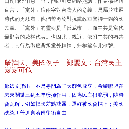
日前聯盟消息一出，隨即引發網路熱議，作家楊斯棓
直言，「黨外」這兩字對台灣人的意義，是屬於戒嚴
時代的勇敢者，他們曾勇於對抗黨政軍警特一體的國
民黨。「黨外」的靈魂是「反威權」。而中共是當代
最顯著的威權代表。也因此，親近、依附中共的媚共
者，其行為徹底背叛黨外精神，無權篡奪此稱號。
舉韓國、美國例子 鄭麗文：台灣民主
岌岌可危
鄭麗文指出，不是專門為了大罷免成立，希望聯盟在
未來關鍵三到五年發揮作用，因為民主很脆弱，隨時
會瓦解，例如韓國差點戒嚴，還好被國會擋下；美國
總統川普迫害哈佛學術自由。