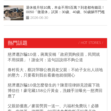
退休後月領10萬，本金不用5百萬？到老都有錢花！
0050「微退休」試算：30歲、40歲、50歲躺平門檻
公開
2026-06-30
熱門話題
/ HOT STORIES /
慈濟遭詐騙10億，蔣萬安稱「政府買夠疫苗，民間就
不用採購」！謝金河：這句話說得不夠公道
眷村長大，蔡詩萍聊公務員老父親：不給子女出人頭地
的壓力，只要看到我在看書他就很開心
慈濟遭詐騙10億怎麼發生的？陳昱瑄律師見證嚴下跪
博信任！豪宅藏158公斤黃金，洗錢手法曝光…慈濟回
應了
父親節優惠／麥當勞買一送一、六福村免費玩！必勝