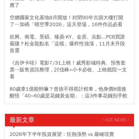
應了
空總國家文化基地8月開放！封閉90年古蹟大樓打開
了…加碼「晴空季2026」這天登場，16件作品必看
欣興、南電、景碩、臻鼎-KY、金居、尖點...PCB買誰
最賺？杜金龍點名「這檔」爆炸性強漲，11月末升段
首選
《吉伊卡哇》電影7/31上映！威秀影城特典、預售套
票…販售資訊整理，討伐棒+小卡必收、上映戲院一文
看
80歲拿1億能幹嘛？曾捨不得搭計程車，他身價8億後
醒悟「40~60歲是花錢黃金期」：這3件事花錢別手軟
最新文章
/ HOT NEWS /
2026年下半年投資展望：狂熱漲勢 vs 嚴峻現實