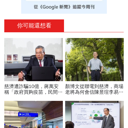
你可能還想看
慈濟遭詐騙10億，蔣萬安
顏博文從聯電到慈濟，商場
稱「政府買夠疫苗，民間就
老將為何會信陳昱瑄李易
不用採購」！謝金河：這句
儒、豪給10億？慈濟發
話說得不夠公道
聲：將捍衛信眾捐款、蔡英
文也說話