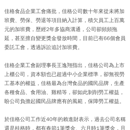
佳格食品企業工會痛批，佳格公司數十年來從未將加
班費、勞保、勞退等項目納入計算，積欠員工上百萬
元的加班費，歷經2年多協商溝通，公司卻頻頻拖
延，甚至擅自變更獎金發放時間，目前已有66個會員
委託工會，透過訴訟追討加班費。
佳格企業工會副理事長王逸翔指出，佳格公司為上市
上櫃公司，資本額也已超過中小企業標準，卻無視勞
工基本的權益，佳格最為台灣食品的國民品牌，生產
各種食品、食用油、雞精等，卻如此剝削勞工權益，
盼公司負擔起國民品牌應有的風範，保障勞工權益。
於佳格公司工作近40年的賴進財表示，過去公司名稱
還是桂格時，都有春節1筆獎金、六月時1筆獎金，且