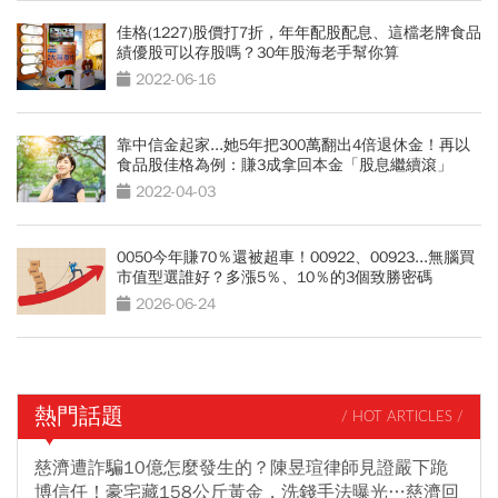
佳格(1227)股價打7折，年年配股配息、這檔老牌食品
績優股可以存股嗎？30年股海老手幫你算
2022-06-16
靠中信金起家...她5年把300萬翻出4倍退休金！再以
食品股佳格為例：賺3成拿回本金「股息繼續滾」
2022-04-03
0050今年賺70％還被超車！00922、00923...無腦買
市值型選誰好？多漲5％、10％的3個致勝密碼
2026-06-24
熱門話題
/ HOT ARTICLES /
慈濟遭詐騙10億怎麼發生的？陳昱瑄律師見證嚴下跪
博信任！豪宅藏158公斤黃金，洗錢手法曝光…慈濟回