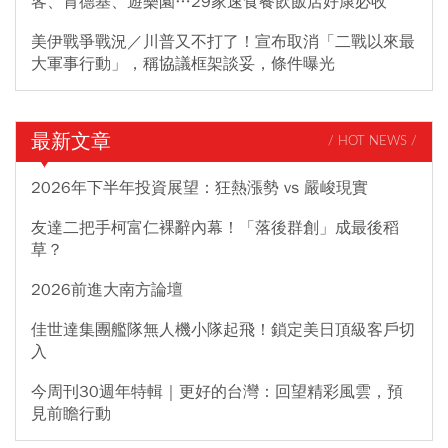
客、肯德基、遊樂園…29家速食餐飲飯店好康必收
美伊戰爭戰況／川普又不打了！宣布取消「二戰以來最
大軍事行動」，稱協議框架談妥，條件曝光
最新文章
/ HOT NEWS /
2026年下半年投資展望：狂熱漲勢 vs 嚴峻現實
友達二把手柯富仁裸辭內幕！「落後群創」成最後稻
草？
2026前進大南方論壇
佳世達集團艦隊無人機小隊起飛！鎖定美日頂級客戶切
入
今周刊30週年特輯｜更好的台灣：回望精彩風雲，預
見前瞻行動