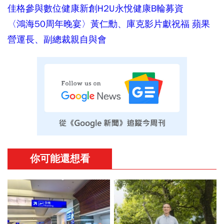
佳格參與數位健康新創H2U永悅健康B輪募資
〈鴻海50周年晚宴〉黃仁勳、庫克影片獻祝福 蘋果
營運長、副總裁親自與會