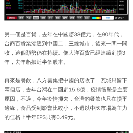
另一個是百貨，去年在中國賠38億元，在90年代，
台商百貨業滲透到中國二，三線城市，後來一間一間
收，這個頹勢仍在持續。像大洋百貨已經連續虧損3
年，去年虧損近半個股本。
再來是餐飲，八方雲集把中國的店收了，瓦城只留下
兩個店，去年台灣在中國虧15.6億，疫情衝擊是主要
原因，不過，今年疫情揮去，台灣的餐飲也只在損平
邊緣，食品受到影響比較小，不過以中國市場為主力
的佳格上半年EPS只有0.49元。