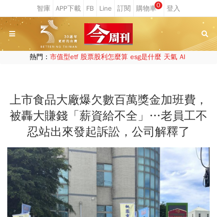
0
熱門：
市值型etf
股票股利怎麼算
esg是什麼
天氣
AI
上市食品大廠爆欠數百萬獎金加班費，
被轟大賺錢「薪資給不全」…老員工不
忍站出來發起訴訟，公司解釋了