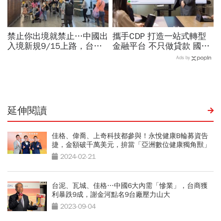
禁止你出境就禁止…中國出
攜手CDP 打造一站式轉型
入境新規9/15上路，台灣
金融平台 不只做貸款 國泰
人小心「有去無回」？4種
世華化身減碳顧問
Ads by
職業特別注意：前例在這
延伸閱讀
佳格、偉喬、上奇科技都參與！永悅健康B輪募資告
捷，金額破千萬美元，拚當「亞洲數位健康獨角獸」
2024-02-21
台泥、瓦城、佳格…中國6大內需「慘業」，台商獲
利暴跌9成，謝金河點名9台廠壓力山大
2023-09-04