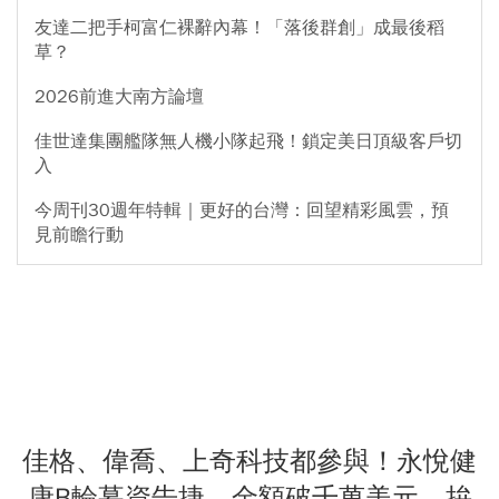
友達二把手柯富仁裸辭內幕！「落後群創」成最後稻
草？
2026前進大南方論壇
佳世達集團艦隊無人機小隊起飛！鎖定美日頂級客戶切
入
今周刊30週年特輯｜更好的台灣：回望精彩風雲，預
見前瞻行動
佳格、偉喬、上奇科技都參與！永悅健
康B輪募資告捷，金額破千萬美元，拚