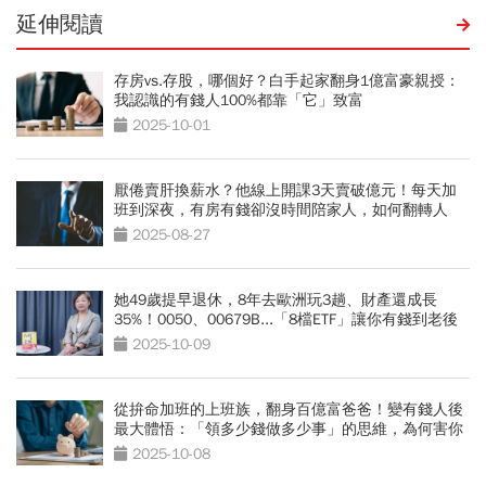
延伸閱讀
存房vs.存股，哪個好？白手起家翻身1億富豪親授：
我認識的有錢人100%都靠「它」致富
2025-10-01
厭倦賣肝換薪水？他線上開課3天賣破億元！每天加
班到深夜，有房有錢卻沒時間陪家人，如何翻轉人
生？
2025-08-27
她49歲提早退休，8年去歐洲玩3趟、財產還成長
35%！0050、00679B...「8檔ETF」讓你有錢到老後
2025-10-09
從拚命加班的上班族，翻身百億富爸爸！變有錢人後
最大體悟：「領多少錢做多少事」的思維，為何害你
變窮？
2025-10-08