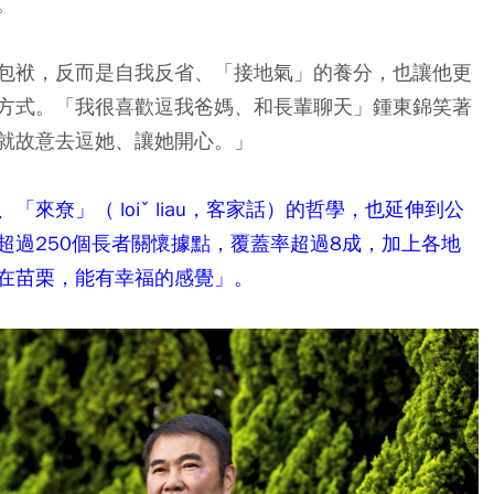
。
包袱，反而是自我反省、「接地氣」的養分，也讓他更
方式。「我很喜歡逗我爸媽、和長輩聊天」鍾東錦笑著
就故意去逗她、讓她開心。」
尞」（ loiˇ liau，客家話）的哲學，也延伸到公
超過250個長者關懷據點，覆蓋率超過8成，加上各地
在苗栗，能有幸福的感覺」。