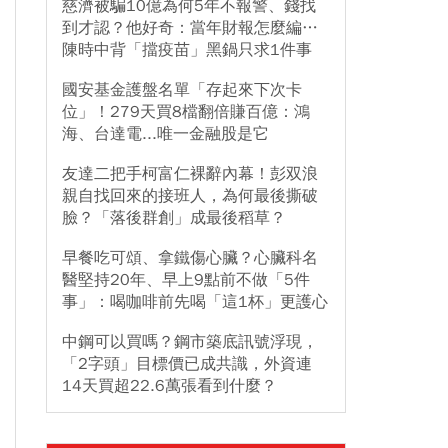
慈濟被騙10億為何5年不報警、錢找
到才認？他好奇：當年財報怎麼編…
陳時中背「擋疫苗」黑鍋只求1件事
國安基金護盤名單「存起來下次卡
位」！279天買8檔翻倍賺百億：鴻
海、台達電...唯一金融股是它
友達二把手柯富仁裸辭內幕！彭双浪
親自找回來的接班人，為何最後撕破
臉？「落後群創」成最後稻草？
早餐吃可頌、拿鐵傷心臟？心臟科名
醫堅持20年、早上9點前不做「5件
事」：喝咖啡前先喝「這1杯」更護心
中鋼可以買嗎？鋼市築底訊號浮現，
「2字頭」目標價已成共識，外資連
14天買超22.6萬張看到什麼？