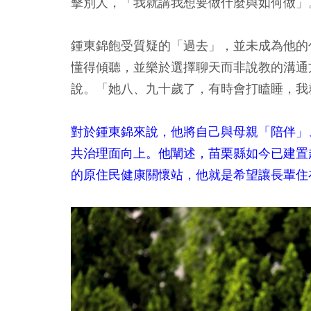
擊別人，「我就講我想要做什麼與如何做」
鍾東錦飽受質疑的「過去」，並未成為他的
懂得傾聽，並樂於選擇聊天而非說教的溝通
說。「她八、九十歲了，有時會打瞌睡，我
對於鍾東錦來說，他將自己與母親「陪伴」、「來
共治理面向上。他闡述，苗栗縣如今已建置
的原住民健康關懷站，他就是希望讓長輩住