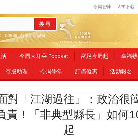
搜尋
金
00939
勞保年金試算
生活
今周大耳朵 Podcast
富足今周起
幸福熟
存股助理
今周學堂
訂購優惠
活動報名
面對「江湖過往」：政治很
負責！「非典型縣長」如何1
起