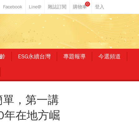
0
齡
ESG永續台灣
專題報導
今選頻道
簡單，第一講
0年在地方崛