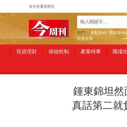
在今天看見明天
熱門：
月配息etf
勞保退休
存股名單
投資理財
保險稅制
產業時事
職場
鍾東錦坦然
真話第二就