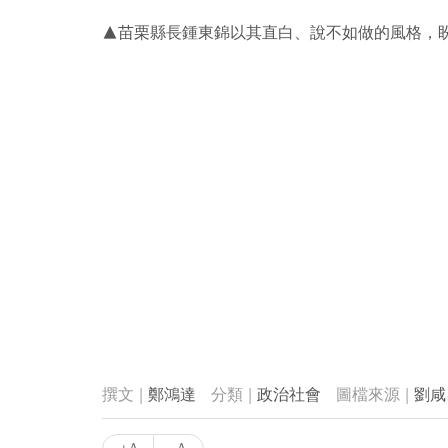
▲苗栗縣長鍾東錦以其直白、說不如做的風格，
鄭鴻達
政治社會
劉咸