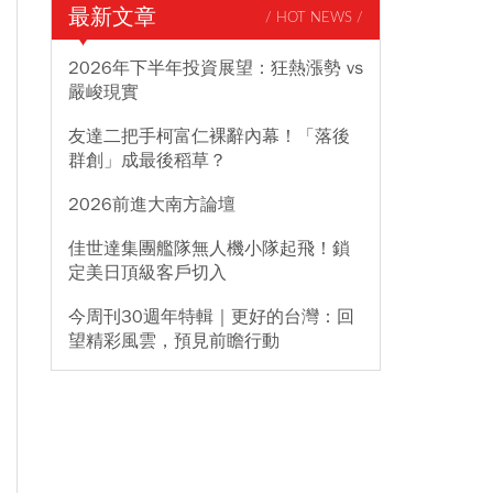
最新文章
/ HOT NEWS /
2026年下半年投資展望：狂熱漲勢 vs
嚴峻現實
友達二把手柯富仁裸辭內幕！「落後
群創」成最後稻草？
2026前進大南方論壇
佳世達集團艦隊無人機小隊起飛！鎖
定美日頂級客戶切入
今周刊30週年特輯｜更好的台灣：回
望精彩風雲，預見前瞻行動