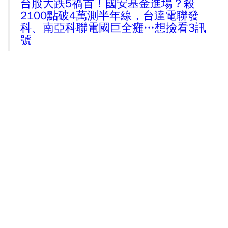
台股大跌5禍首！國安基金進場？殺
2100點破4萬測半年線，台達電聯發
科、南亞科聯電國巨全癱…想撿看3訊
號