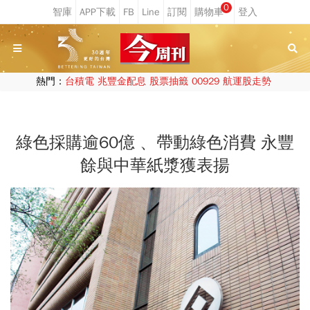
0
熱門：
台積電
兆豐金配息
股票抽籤
00929
航運股走勢
綠色採購逾60億 、帶動綠色消費 永豐
餘與中華紙漿獲表揚