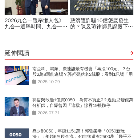
延伸閱讀
南亞科、鴻海、廣達誰最有機會「再漲100元」？台
股2萬8還能進場？郭哲榮點名2飆股：看到1訊號「用
力買」
2025-10-29
郭哲榮敢砸1億買0050，為何不買正2？過動兒變億萬
分析師，自爆曾因「這檔」慘吞19根跌停
2026-07-31
靠1檔0050，年賺1151萬！郭哲榮曝「0050新玩
法」：年領6％現金流，40年後還有2500萬「幾乎不