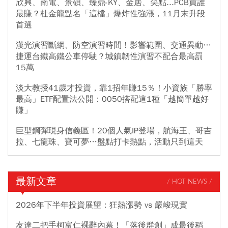
欣興、南電、景碩、臻鼎-KY、金居、尖點...PCB買誰
最賺？杜金龍點名「這檔」爆炸性強漲，11月末升段
首選
漢光演習斷網、防空演習時間！影響範圍、交通異動…
捷運台鐵高鐵公車停駛？城鎮韌性演習不配合最高罰
15萬
淡大教授41歲才投資，靠1招年賺15％！小資族「勝率
最高」ETF配置法公開：0050搭配這1種「越簡單越好
賺」
巨型鋼彈現身信義區！20個人氣IP登場，航海王、哥吉
拉、七龍珠、寶可夢…盤點打卡熱點，活動只到這天
最新文章
/ HOT NEWS /
2026年下半年投資展望：狂熱漲勢 vs 嚴峻現實
友達二把手柯富仁裸辭內幕！「落後群創」成最後稻