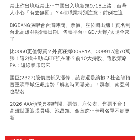
禁止你出境就禁止…中國出入境新規9/15上路，台灣
人小心「有去無回」？4種職業特別注意：前例在這
BIGBANG演唱會台灣時間、票價、座位圖出爐！實名制
台北高雄4場搶票日期、售票平台…GD/大聲/太陽全來
了
比0050更值得買？外資狂掃00981A、00991A逾70萬
張！這2檔主動式ETF強在哪？前10大持股、選股策略
PK：短線暴賺選它
國巨(2327)股價腰斬又漲停，該賣還是續抱？杜金龍預
言重演華城狂飆走勢「解套時間曝光」！群創、南亞科
也點名
2026 AAA頒獎典禮時間、票價、座位表、售票平台！
高雄世運迎張員瑛、池昌旭、金宣虎…卡司名單不斷更
新