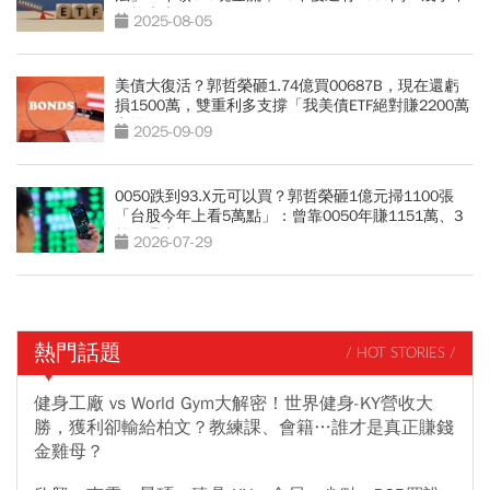
可能賣光」
2025-08-05
美債大復活？郭哲榮砸1.74億買00687B，現在還虧
損1500萬，雙重利多支撐「我美債ETF絕對賺2200萬
出場」
2025-09-09
0050跌到93.X元可以買？郭哲榮砸1億元掃1100張
「台股今年上看5萬點」：曾靠0050年賺1151萬、3
策略曝光
2026-07-29
熱門話題
/ HOT STORIES /
健身工廠 vs World Gym大解密！世界健身-KY營收大
勝，獲利卻輸給柏文？教練課、會籍…誰才是真正賺錢
金雞母？