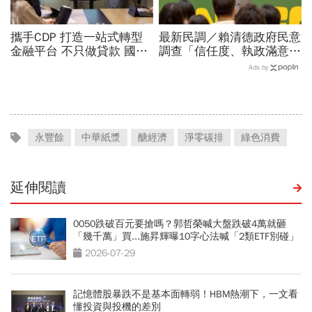
攜手CDP 打造一站式轉型
最新民調／賴清德政府民意
金融平台 不只做貸款 國泰
調查「信任度、執政滿意
世華化身減碳顧問
度」雙升，不滿意比率下
Ads by
降…中央表現牽動縣市長選
戰！
永豐餘
中華紙漿
醣經濟
淨零碳排
綠色消費
延伸閱讀
0050跌破百元要搶嗎？郭哲榮喊大盤跌破4萬就砸
「幾千萬」買...施昇輝曝10字心法喊「2類ETF別碰」
2026-07-29
記憶體股暴跌不是基本面轉弱！HBM熱潮下，一文看
懂投資與投機的差別