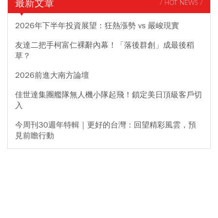
最新文章
/ HOT NEWS /
2026年下半年投資展望：狂熱漲勢 vs 嚴峻現實
友達二把手柯富仁裸辭內幕！「落後群創」成最後稻
草？
2026前進大南方論壇
佳世達集團艦隊無人機小隊起飛！鎖定美日頂級客戶切
入
今周刊30週年特輯｜更好的台灣：回望精彩風雲，預
見前瞻行動