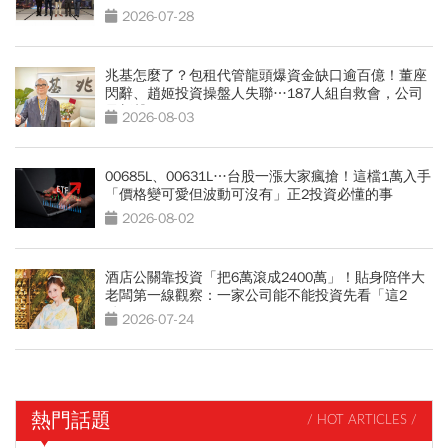
2026-07-28
兆基怎麼了？包租代管龍頭爆資金缺口逾百億！董座
閃辭、趙姬投資操盤人失聯…187人組自救會，公司
最新聲明
2026-08-03
00685L、00631L…台股一漲大家瘋搶！這檔1萬入手
「價格變可愛但波動可沒有」正2投資必懂的事
2026-08-02
酒店公關靠投資「把6萬滾成2400萬」！貼身陪伴大
老闆第一線觀察：一家公司能不能投資先看「這2
點」
2026-07-24
熱門話題
/ HOT ARTICLES /