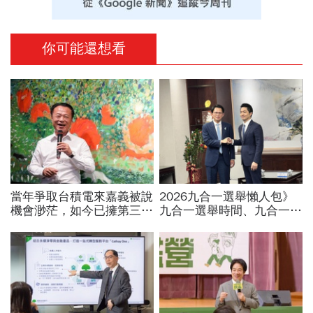
你可能還想看
當年爭取台積電來嘉義被說
2026九合一選舉懶人包》
機會渺茫，如今已擁第三
九合一選舉時間、九合一選
廠！翁章梁細數8年改變：
舉選什麼？縣市長熱門人
蚊子館也變無人機聚落
選、藍綠白布局選戰搶先看