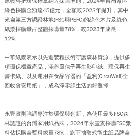
原物料把環保標章納入採購準則，2024年台灣廠區
綠色採購金額達45億元，金額較2023年提升，其中
來自第三方認證林地(FSC與PEFC)的綠色木片及綠色
紙漿採購量占整體採購量78%，較2023年成長
12%。
中華紙漿表示以先進製程技術守護森林資源，提供多
項環保標章產品，涵蓋風信子再生影印紙、環保再生
書卡紙、以及運用在食品容器的「益利(CircuWell)全
回收食安用紙」，成為淨零綠生活的好選擇。
永豐實則強調專注於環保與創新，為使用最多FSC森
林認證的台灣家用紙品牌，2024年永豐實採購FSC漿
料佔採購全漿料總量78%，旗下抽取式衛生紙品牌全