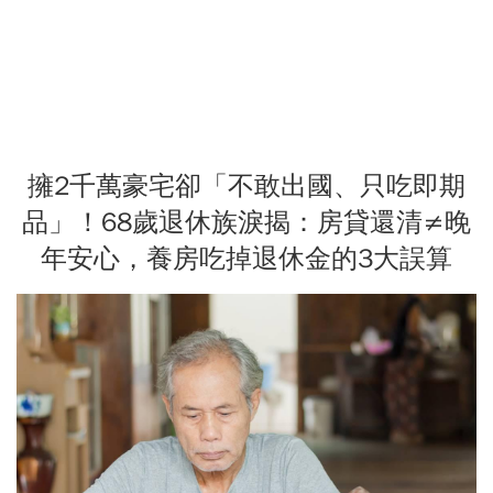
擁2千萬豪宅卻「不敢出國、只吃即期
品」！68歲退休族淚揭：房貸還清≠晚
年安心，養房吃掉退休金的3大誤算