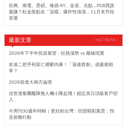
欣興、南電、景碩、臻鼎-KY、金居、尖點...PCB買誰
最賺？杜金龍點名「這檔」爆炸性強漲，11月末升段
首選
最新文章
/ HOT NEWS /
2026年下半年投資展望：狂熱漲勢 vs 嚴峻現實
友達二把手柯富仁裸辭內幕！「落後群創」成最後稻
草？
2026前進大南方論壇
佳世達集團艦隊無人機小隊起飛！鎖定美日頂級客戶切
入
今周刊30週年特輯｜更好的台灣：回望精彩風雲，預
見前瞻行動