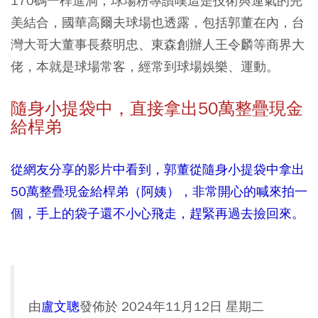
170碼一桿進洞，球場粉專讚嘆這是技術與運氣的完
美結合，國華高爾夫球場也透露，包括郭董在內，台
灣大哥大董事長蔡明忠、東森創辦人王令麟等商界大
佬，本就是球場常客，經常到球場娛樂、運動。
隨身小提袋中，直接拿出50萬整疊現金
給桿弟
從網友分享的影片中看到，郭董從隨身小提袋中拿出
50萬整疊現金給桿弟（阿姨），非常開心的喊來拍一
個，手上的袋子還不小心飛走，趕緊再過去撿回來。
由
盧文聰
發佈於 2024年11月12日 星期二