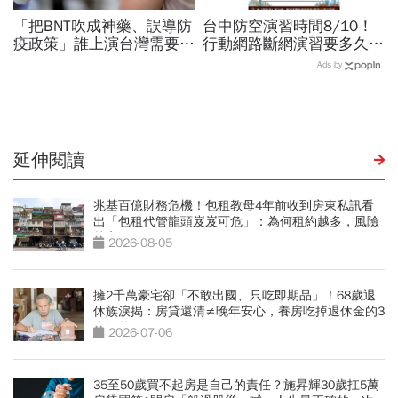
「把BNT吹成神藥、誤導防
台中防空演習時間8/10！
疫政策」誰上演台灣需要中
行動網路斷網演習要多久、
國施予恩惠的大戲？杜奕
還能用行動支付？城鎮韌性
Ads by
瑾：還防疫團隊一個公道
演習懶人包：拒配合最高罰
15萬
延伸閱讀
兆基百億財務危機！包租教母4年前收到房東私訊看
出「包租代管龍頭岌岌可危」：為何租約越多，風險
越高？
2026-08-05
擁2千萬豪宅卻「不敢出國、只吃即期品」！68歲退
休族淚揭：房貸還清≠晚年安心，養房吃掉退休金的3
大誤算
2026-07-06
35至50歲買不起房是自己的責任？施昇輝30歲扛5萬