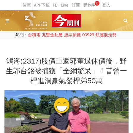
0
熱門：
台積電
兆豐金配息
股票抽籤
00929
航運股走勢
鴻海(2317)股價重返郭董退休價後，野
生郭台銘被捕獲「全網驚呆」！昔曾一
桿進洞豪氣發桿弟50萬