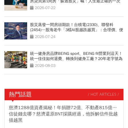
房貸買第1間房「躲過股災」喊：人生最正確的一次
決定
2026-07-22
股災蒸發一間房頭期款！台積電(2330)、聯發科
(2454)…股海老牛「3檔AI股越跌越買」：合理價、便
宜價曝光
2026-07-24
統一健身房品牌BEING sport、BEING fit營業到這天！
統一佳佳如何退費、轉換到健身工廠？20年老字號為
何退出
2026-08-03
熱門話題
/ HOT ARTICLES /
慈濟1288億資產揭秘！年捐贈72億、不動產815億…
信徒錢去哪？慈濟還原BNT採購經過，他拆解信件批越
描越黑