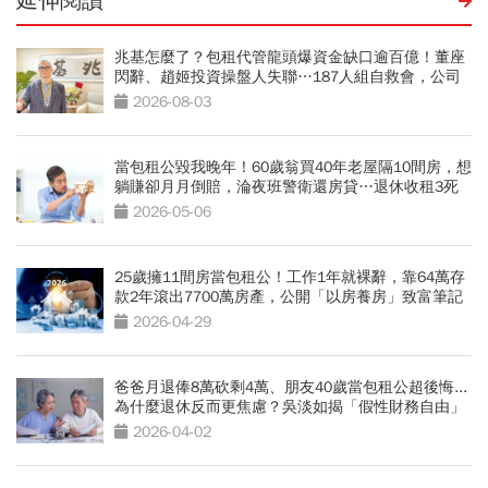
延伸閱讀
兆基怎麼了？包租代管龍頭爆資金缺口逾百億！董座
閃辭、趙姬投資操盤人失聯…187人組自救會，公司
最新聲明
2026-08-03
當包租公毀我晚年！60歲翁買40年老屋隔10間房，想
躺賺卻月月倒賠，淪夜班警衛還房貸…退休收租3死
穴
2026-05-06
25歲擁11間房當包租公！工作1年就裸辭，靠64萬存
款2年滾出7700萬房產，公開「以房養房」致富筆記
2026-04-29
爸爸月退俸8萬砍剩4萬、朋友40歲當包租公超後悔...
為什麼退休反而更焦慮？吳淡如揭「假性財務自由」
5大危機
2026-04-02