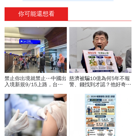
你可能還想看
禁止你出境就禁止…中國出
慈濟被騙10億為何5年不報
入境新規9/15上路，台灣
警、錢找到才認？他好奇：
人小心「有去無回」？4種
當年財報怎麼編…陳時中背
職業特別注意：前例在這
「擋疫苗」黑鍋只求1件事