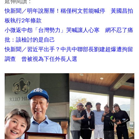
延伸閱讀：
快新聞／明年說掰掰！稱僅柯文哲能喊停 黃國昌拍
板執行2年條款
小微返中怨「台灣勢力」哭喊讓人心寒 網不忍了痛
批：該檢討的是自己
快新聞／習近平出手？中共中聯部長劉建超爆遭拘留
調查 曾被視為下任外長人選