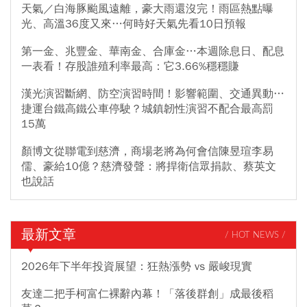
天氣／白海豚颱風遠離，豪大雨還沒完！雨區熱點曝
光、高溫36度又來…何時好天氣先看10日預報
第一金、兆豐金、華南金、合庫金…本週除息日、配息
一表看！存股誰殖利率最高：它3.66%穩穩賺
漢光演習斷網、防空演習時間！影響範圍、交通異動…
捷運台鐵高鐵公車停駛？城鎮韌性演習不配合最高罰
15萬
顏博文從聯電到慈濟，商場老將為何會信陳昱瑄李易
儒、豪給10億？慈濟發聲：將捍衛信眾捐款、蔡英文
也說話
最新文章
/ HOT NEWS /
2026年下半年投資展望：狂熱漲勢 vs 嚴峻現實
友達二把手柯富仁裸辭內幕！「落後群創」成最後稻