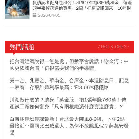
負債記者翻身包租公！租屋10年繳360萬租金，蓮蓬
頭半夜掉落逼他買房…2招「把房貸賺回來」10年財
富自由
2026-04-01
熱門話題
/ HOT STORIES /
把台灣經濟說得一無是處，但數字會說話！謝金河：中
國更依賴台灣「仍很需要我們的半導體」
第一金、兆豐金、華南金、合庫金…本週除息日、配息
一表看！存股誰殖利率最高：它3.66%穩穩賺
川湖做什麼的？躋身「萬金股」抱1張年賺760萬！傳
產鐵工廠如何翻身「只有兩根鐵憑什麼賣這麼貴」？
白海豚停班停課最新！台北最大陣風8-9級、下午2點
最接近…風雨比巴威還大，為何不放颱風假？蔣萬安發
聲