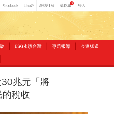
0
齡
ESG永續台灣
專題報導
今選頻道
30兆元「將
民的稅收