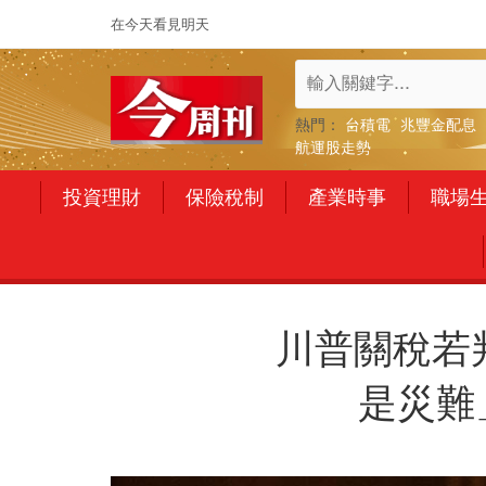
在今天看見明天
熱門：
台積電
兆豐金配息
航運股走勢
投資理財
保險稅制
產業時事
職場
川普關稅若
是災難