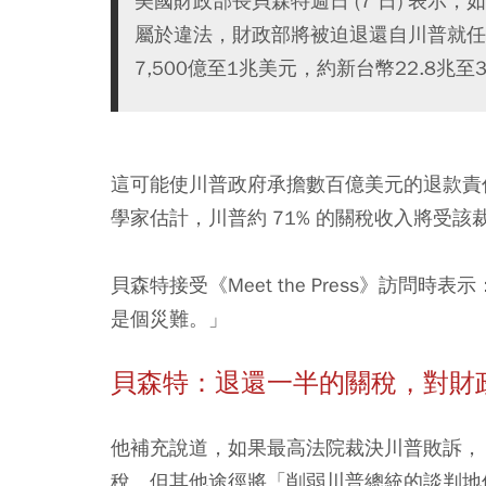
美國財政部長貝森特週日 (7 日) 表
屬於違法，財政部將被迫退還自川普就任
7,500億至1兆美元，約新台幣22.8兆
這可能使川普政府承擔數百億美元的退款責
學家估計，川普約 71% 的關稅收入將受該
貝森特接受《Meet the Press》訪
是個災難。」
貝森特：退還一半的關稅，對財
他補充說道，如果最高法院裁決川普敗訴，
稅。但其他途徑將「削弱川普總統的談判地