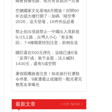
國會員優先購、拓元售票資訊一次看
空總國家文化基地8月開放！封閉90
年古蹟大樓打開了…加碼「晴空季
2026」這天登場，16件作品必看
禁止你出境就禁止…中國出入境新規
9/15上路，台灣人小心「有去無
回」？4種職業特別注意：前例在這
國巨還在500元掙扎，這檔已連6漲
「反彈7成」衝千金股，法人喊到
1430元，還有5成空間
暑假跟團旅遊注意！知名旅行社遭勒
令停業、9家遭廢止或撤照…觀光署完
整黑名單曝光
最新文章
/ HOT NEWS /