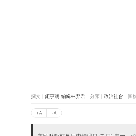
鉅亨網 編輯林羿君
政治社會
+A
-A