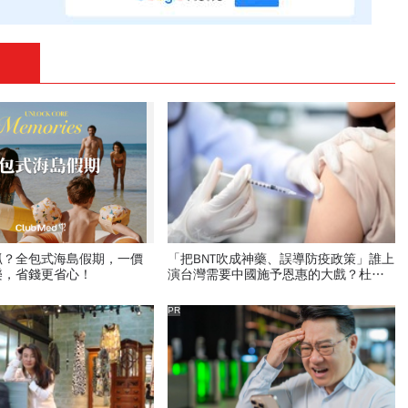
抓？全包式海島假期，一價
「把BNT吹成神藥、誤導防疫政策」誰上
樂，省錢更省心！
演台灣需要中國施予恩惠的大戲？杜奕
瑾：還防疫團隊一個公道
PR