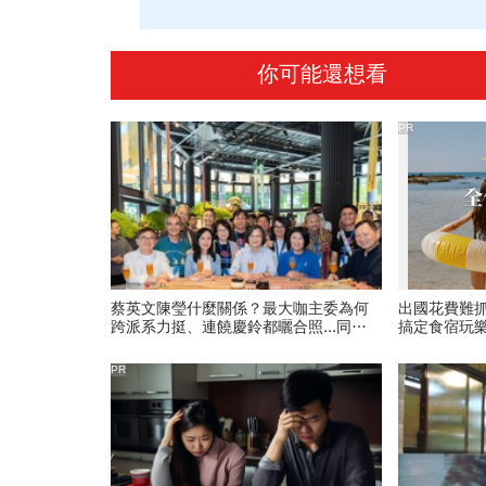
你可能還想看
PR
蔡英文陳瑩什麼關係？最大咖主委為何
出國花費難
跨派系力挺、連饒慶鈴都曬合照...同場
搞定食宿玩
背後藏政壇合作內幕？
PR