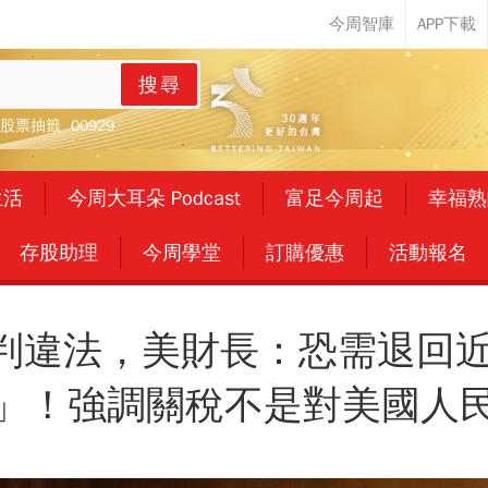
搜尋
股票抽籤
00929
生活
今周大耳朵 Podcast
富足今周起
幸福熟
存股助理
今周學堂
訂購優惠
活動報名
判違法，美財長：恐需退回近
」！強調關稅不是對美國人