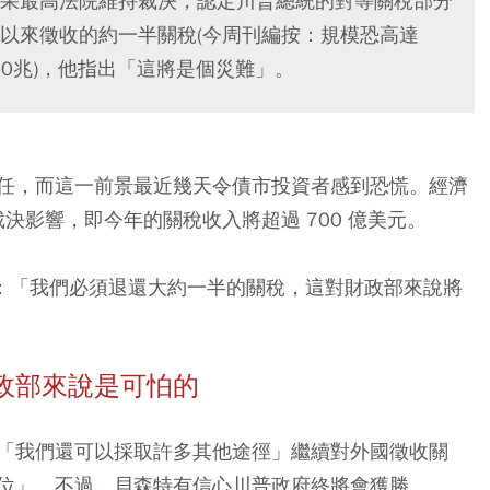
示，如果最高法院維持裁決，認定川普總統的對等關稅部分
以來徵收的約一半關稅(今周刊編按：規模恐高達
至30兆)，他指出「這將是個災難」。
任，而這一前景最近幾天令債市投資者感到恐慌。經濟
裁決影響，即今年的關稅收入將超過 700 億美元。
問時表示：「我們必須退還大約一半的關稅，這對財政部來說將
政部來說是可怕的
「我們還可以採取許多其他途徑」繼續對外國徵收關
位」。不過，貝森特有信心川普政府終將會獲勝。