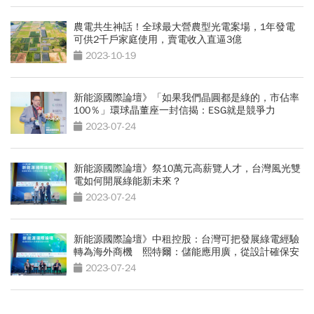
農電共生神話！全球最大營農型光電案場，1年發電
可供2千戶家庭使用，賣電收入直逼3億
2023-10-19
新能源國際論壇》「如果我們晶圓都是綠的，市佔率
100％」環球晶董座一封信揭：ESG就是競爭力
2023-07-24
新能源國際論壇》祭10萬元高薪覽人才，台灣風光雙
電如何開展綠能新未來？
2023-07-24
新能源國際論壇》中租控股：台灣可把發展綠電經驗
轉為海外商機 熙特爾：儲能應用廣，從設計確保安
全
2023-07-24