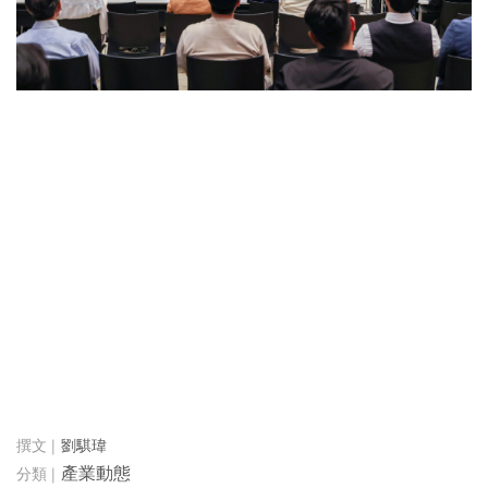
劉騏瑋
產業動態