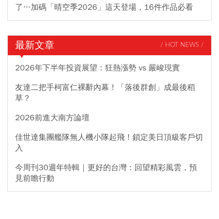
了…加碼「晴空季2026」這天登場，16件作品必看
最新文章
/ HOT NEWS /
2026年下半年投資展望：狂熱漲勢 vs 嚴峻現實
友達二把手柯富仁裸辭內幕！「落後群創」成最後稻
草？
2026前進大南方論壇
佳世達集團艦隊無人機小隊起飛！鎖定美日頂級客戶切
入
今周刊30週年特輯｜更好的台灣：回望精彩風雲，預
見前瞻行動