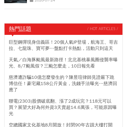
2026-07-24
熱門話題
/ HOT ARTICLES /
巨型鋼彈現身信義區！20個人氣IP登場，航海王、哥吉
拉、七龍珠、寶可夢…盤點打卡熱點，活動只到這天
天氣／白海豚颱風最新路徑！北北基桃暴風圈侵襲率曝
光、8/7颱風假？三颱怎麼走，10日報先看
慈濟遭詐騙10億怎麼發生的？陳昱瑄律師見證嚴下跪
博信任！豪宅藏158公斤黃金，洗錢手法曝光…慈濟回
應了
聯電(2303)股價破底翻、漲了2成玩完？118元可以
買？展望大好為何外資3天賣超14.6萬張，可能原因曝
光
空總國家文化基地8月開放！封閉90年古蹟大樓打開