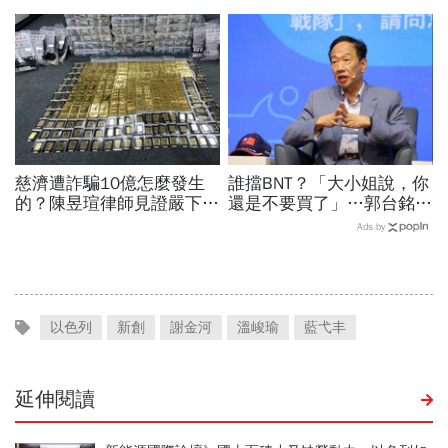
當年財報怎麼編…陳時中背
回憶錄給讀者忠告：自求多
「擋疫苗」黑鍋只求1件事
福、一切靠自己爭氣
慈濟遭詐騙10億怎麼發生
誰擋BNT？「大小姐說，你
的？陳昱瑄律師見證嚴下跪
還是不要買了」…郭台銘曝
博信任！豪宅藏158公斤黃
李大維打給他，被點名的都
Ads by
金，洗錢手法曝光…慈濟回
回應了
應了
以色列
新創
謝金河
溫峻瑜
藍弋丰
延伸閱讀