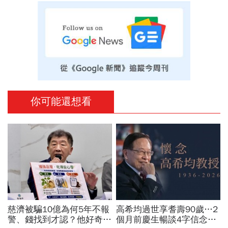
你可能還想看
慈濟被騙10億為何5年不報
高希均過世享耆壽90歲…2
警、錢找到才認？他好奇：
個月前慶生暢談4字信念，