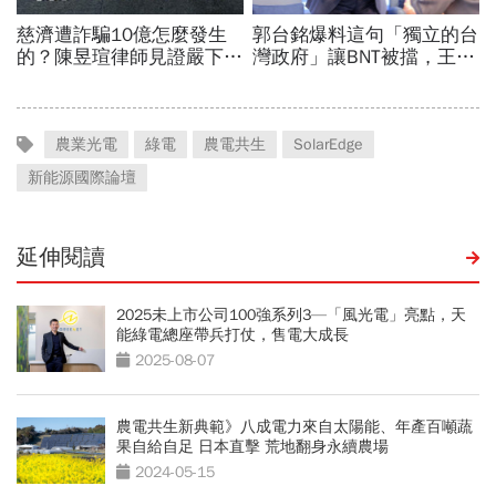
農業光電
綠電
農電共生
SolarEdge
新能源國際論壇
延伸閱讀
2025未上市公司100強系列3—「風光電」亮點，天
能綠電總座帶兵打仗，售電大成長
2025-08-07
農電共生新典範》八成電力來自太陽能、年產百噸蔬
果自給自足 日本直擊 荒地翻身永續農場
2024-05-15