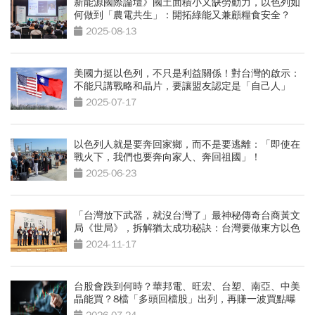
新能源國際論壇》國土面積小又缺勞動力，以色列如
何做到「農電共生」：開拓綠能又兼顧糧食安全？
2025-08-13
美國力挺以色列，不只是利益關係！對台灣的啟示：
不能只講戰略和晶片，要讓盟友認定是「自己人」
2025-07-17
以色列人就是要奔回家鄉，而不是要逃離：「即使在
戰火下，我們也要奔向家人、奔回祖國」！
2025-06-23
「台灣放下武器，就沒台灣了」最神秘傳奇台商黃文
局《世局》，拆解猶太成功秘訣：台灣要做東方以色
列！
2024-11-17
台股會跌到何時？華邦電、旺宏、台塑、南亞、中美
晶能買？8檔「多頭回檔股」出列，再賺一波買點曝
光