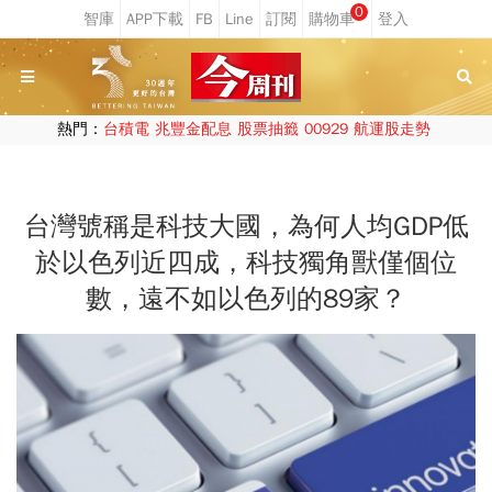
0
熱門：
台積電
兆豐金配息
股票抽籤
00929
航運股走勢
台灣號稱是科技大國，為何人均GDP低
於以色列近四成，科技獨角獸僅個位
數，遠不如以色列的89家？