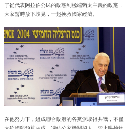
了從代表阿拉伯公民的政黨到極端猶太主義的政黨，
大家暫時放下歧見，一起挽救國家經濟。
在他努力下，組成聯合政府的各黨派取得共識，不僅
大砍國防預算兩成、凍結公家機關招人、禁止哄抬物