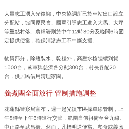
大量志工湧入光復鄉，中央協調所已於車站出口設立
分配站，協同原民會、國軍引導志工進入大馬、大坪
等重點村落。農糧署則於中午12時30分及晚間6時固
定提供便當，確保清淤志工不中斷支援。
物資部分，除瓶裝水、乾糧外，高壓水槍陸續到貨
1500台，國軍與慈濟各分配300台，村長各配20
台，供居民借用清理家園。
義煮團全面放行 管制措施調整
花蓮縣警察局宣布，週一起光復市區採單線管制，上
午8時至下午6時進行交管，範圍自佛祖街至台九線、
中正路至武昌街。然而，凡標明送便當、餐食或義煮