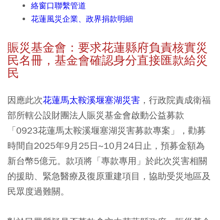
絡窗口聯繫管道
花蓮風災企業、政界捐款明細
賑災基金會：要求花蓮縣府負責核實災
民名冊，基金會確認身分直接匯款給災
民
因應此次
花蓮馬太鞍溪堰塞湖災害
，
行政院責成衛福
部所轄公設財團法人賑災基金會啟動公益募款
「0923花蓮馬太鞍溪堰塞湖災害募款專案」，勸募
時間自2025年9月25日~10月24日止，預募金額為
新台幣5億元。
款項將
「
專款專用
」於
此次災害相關
的援助、緊急醫療及復原重建項目，協助受災地區及
民眾度過難關。