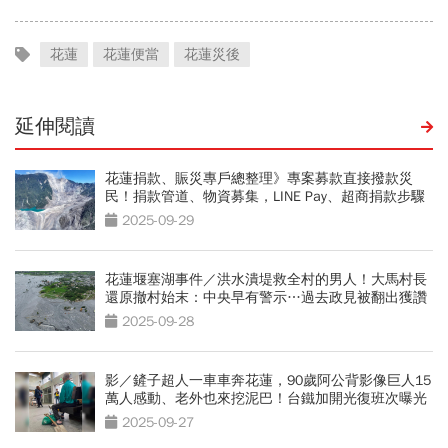
花蓮
花蓮便當
花蓮災後
延伸閱讀
花蓮捐款、賑災專戶總整理》專案募款直接撥款災
民！捐款管道、物資募集，LINE Pay、超商捐款步驟
2025-09-29
花蓮堰塞湖事件／洪水潰堤救全村的男人！大馬村長
還原撤村始末：中央早有警示…過去政見被翻出獲讚
2025-09-28
影／鏟子超人一車車奔花蓮，90歲阿公背影像巨人15
萬人感動、老外也來挖泥巴！台鐵加開光復班次曝光
2025-09-27