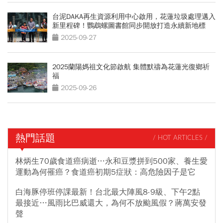
台泥DAKA再生資源利用中心啟用，花蓮垃圾處理邁入
新里程碑！鸚鵡螺圖書館同步開放打造永續新地標
2025-09-27
2025蘭陽媽祖文化節啟航 集體默禱為花蓮光復鄉祈
福
2025-09-26
熱門話題
/ HOT ARTICLES /
林炳生70歲食道癌病逝…永和豆漿拼到500家、養生愛
運動為何罹癌？食道癌初期5症狀：高危險因子是它
白海豚停班停課最新！台北最大陣風8-9級、下午2點
最接近…風雨比巴威還大，為何不放颱風假？蔣萬安發
聲