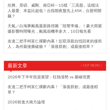
欣興、景碩、威剛、南亞科…15檔「三高股」這檔法
人最愛、本益比超低！台指期夜盤先上45K，台股明開
飆？
天氣／白海豚颱風最新路徑圖「陸警準備」！豪大雨紫
爆影響時間曝光，颱風假機率多大，10日報先看
友達二把手柯富仁裸辭內幕！彭双浪親自找回來的接班
人，為何最後撕破臉？「落後群創」成最後稻草？
最新文章
/ HOT NEWS /
2026年下半年投資展望：狂熱漲勢 vs 嚴峻現實
友達二把手柯富仁裸辭內幕！「落後群創」成最後稻
草？
2026前進大南方論壇