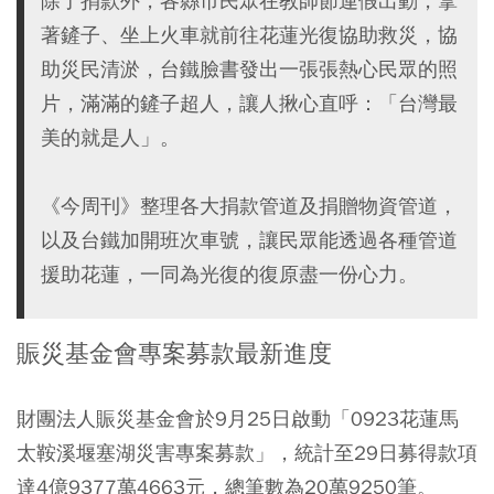
除了捐款外，各縣市民眾在教師節連假出動，拿
著鏟子、坐上火車就前往花蓮光復協助救災，協
助災民清淤，台鐵臉書發出一張張熱心民眾的照
片，滿滿的鏟子超人，讓人揪心直呼：「台灣最
美的就是人」。
《今周刊》整理各大捐款管道及捐贈物資管道，
以及台鐵加開班次車號，讓民眾能透過各種管道
援助花蓮，一同為光復的復原盡一份心力。
賑災基金會專案募款最新進度
財團法人賑災基金會於9月25日啟動「0923花蓮馬
太鞍溪堰塞湖災害專案募款」，統計至29日募得款項
達4億9377萬4663元，總筆數為20萬9250筆。