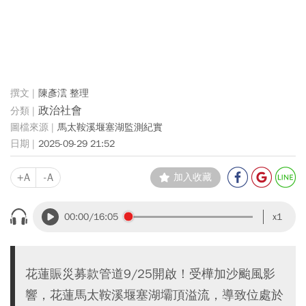
陳彥澐 整理
政治社會
馬太鞍溪堰塞湖監測紀實
2025-09-29 21:52
+A
-A
加入收藏
00:00
/16:05
x1
花蓮賑災募款管道9/25開啟！受樺加沙颱風影
響，花蓮馬太鞍溪堰塞湖壩頂溢流，導致位處於