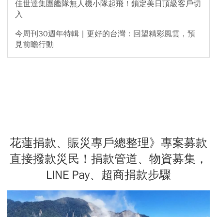
佳世達集團艦隊無人機小隊起飛！鎖定美日頂級客戶切
入
今周刊30週年特輯｜更好的台灣：回望精彩風雲，預
見前瞻行動
花蓮捐款、賑災專戶總整理》專案募款
直接撥款災民！捐款管道、物資募集，
LINE Pay、超商捐款步驟