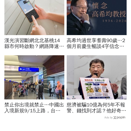
漢光演習斷網北北基桃14
高希均過世享耆壽90歲…2
縣市何時啟動？網路降速股
個月前慶生暢談4字信念，
市下單、傳訊息怎辦？影響
回憶錄給讀者忠告：自求多
範圍時間…城鎮韌性演習懶
福、一切靠自己爭氣
人包
禁止你出境就禁止…中國出
慈濟被騙10億為何5年不報
入境新規9/15上路，台灣
警、錢找到才認？他好奇：
人小心「有去無回」？4種
當年財報怎麼編…陳時中背
Ads by
職業特別注意：前例在這
「擋疫苗」黑鍋只求1件事