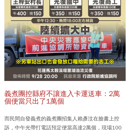
義煮團控縣府不讓進入卡運送車：2萬
個便當只出了1萬個
而民間自發義煮的義煮團招集人賴彥汶在臉書上控
訴，中午光帶打電話預定便當高達2萬個，現場100