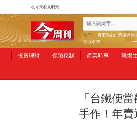
在今天看見明天
熱門：
月配息etf
勞保退休
存股名單
投資理財
保險稅制
產業時事
職場
「台鐵便當
手作！年賣