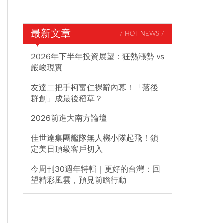
最新文章
/ HOT NEWS /
2026年下半年投資展望：狂熱漲勢 vs
嚴峻現實
友達二把手柯富仁裸辭內幕！「落後
群創」成最後稻草？
2026前進大南方論壇
佳世達集團艦隊無人機小隊起飛！鎖
定美日頂級客戶切入
今周刊30週年特輯｜更好的台灣：回
望精彩風雲，預見前瞻行動