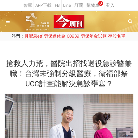
0
熱門：
月配息etf
勞保退休金
00939
勞保年金試算
存股名單
搶救人力荒，醫院出招找退役急診醫兼
職！台灣未強制分級醫療，衛福部祭
UCC計畫能解決急診壅塞？