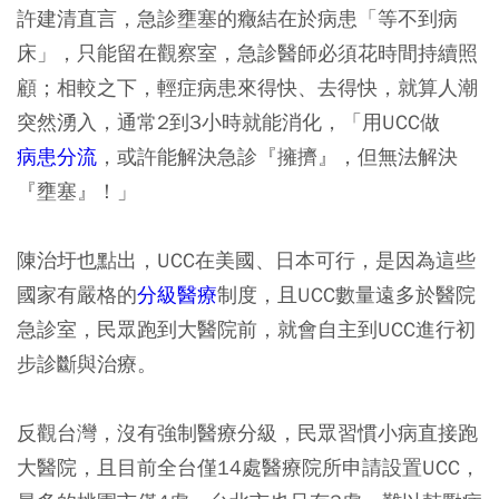
許建清直言，急診壅塞的癥結在於病患「等不到病
床」，只能留在觀察室，急診醫師必須花時間持續照
顧；相較之下，輕症病患來得快、去得快，就算人潮
突然湧入，通常2到3小時就能消化，「用UCC做
病患分流
，或許能解決急診『擁擠』，但無法解決
『壅塞』！」
陳治圩也點出，UCC在美國、日本可行，是因為這些
國家有嚴格的
分級醫療
制度，且UCC數量遠多於醫院
急診室，民眾跑到大醫院前，就會自主到UCC進行初
步診斷與治療。
反觀台灣，沒有強制醫療分級，民眾習慣小病直接跑
大醫院，且目前全台僅14處醫療院所申請設置UCC，