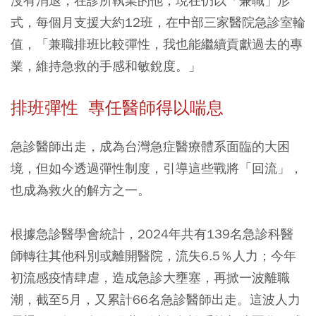
沒有消退，在診所執業的他，現在仍以「兼職」形
式，每個月支援大約12班，在中部三家醫院急診室輪
值，「兼職排班比較彈性，我也能繼續貢獻過去的專
業，維持急救的手感和敏銳度。」
排班彈性 專任醫師得以喘息
急診醫師出走，成為台灣急症醫療體系面臨的大困
境，但如今透過彈性制度，引導這些戰將「回流」，
也成為救火的解方之一。
根據急診醫學會統計，2024年共有139名急診科醫
師轉往其他科別或離開醫院，流失6.5％人力；今年
初流感疫情肆虐，造成急診大壅塞，再掀一波離職
潮，截至5月，又累計66名急診醫師出走。這波人力