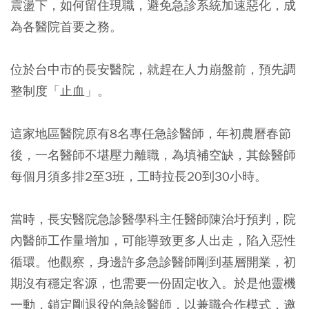
震盪下，如何留住現職，避免急診系統加速惡化，成
為各醫院首要之務。
位於台中市的長安醫院，就趕在人力崩盤前，預先調
整制度「止血」。
這家地區醫院原有8名專任急診醫師，年初農曆春節
後，一名醫師不堪壓力離職，為填補空缺，其餘醫師
每個月須多排2至3班，工時拉長20到30小時。
當時，長安醫院急診醫學科主任醫師陳治圩預判，院
內醫師工作量增加，可能導致更多人出走，陷入惡性
循環。他觀察，身邊許多急診醫師剛到基層開業，初
期沒有穩定客源，也需要一份固定收入。於是他靈機
一動，鎖定剛退役的急診醫師，以兼職合作模式，邀