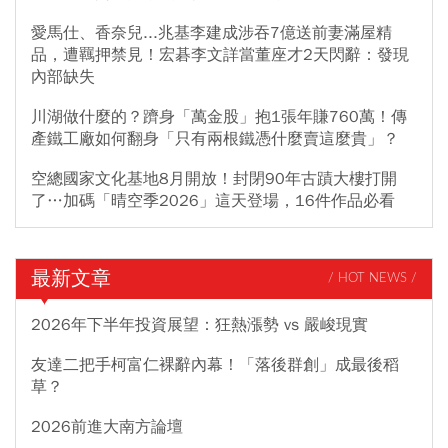
愛馬仕、香奈兒...兆基李建成涉吞7億送前妻滿屋精
品，遭羈押禁見！宏碁李文詳當董座才2天閃辭：發現
內部缺失
川湖做什麼的？躋身「萬金股」抱1張年賺760萬！傳
產鐵工廠如何翻身「只有兩根鐵憑什麼賣這麼貴」？
空總國家文化基地8月開放！封閉90年古蹟大樓打開
了…加碼「晴空季2026」這天登場，16件作品必看
最新文章
/ HOT NEWS /
2026年下半年投資展望：狂熱漲勢 vs 嚴峻現實
友達二把手柯富仁裸辭內幕！「落後群創」成最後稻
草？
2026前進大南方論壇