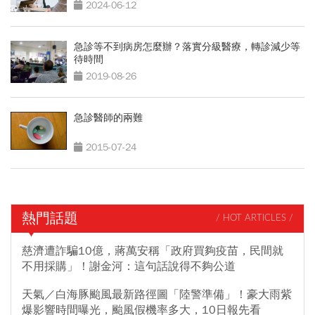
2024-06-12
急診等不到病房怎麼辦？落實分級醫療，轉診減少等
待時間
2019-08-26
急診醫師的兩難
2015-07-24
熱門話題
/ HOT ARTICLES /
慈濟遭詐騙10億，蔣萬安稱「政府買夠疫苗，民間就
不用採購」！謝金河：這句話說得不夠公道
天氣／白海豚颱風最新路徑圖「陸警準備」！豪大雨紫
爆影響時間曝光，颱風假機率多大，10日報先看