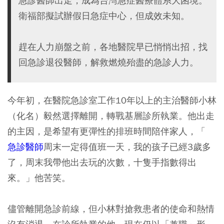
急診醫師出走，成為台灣急症醫療體系大困境。
衛福部擬試辦假日急症中心，但成效未知。
趕在人力崩盤之前，各地醫院早已悄悄出招，找
回急診退役醫師，解救燃燒殆盡的急診人力。
今年初，在醫院急診室工作10年以上的主治醫師小林
（化名）毅然選擇離開，轉戰基層診所執業。他出走
的主因，是希望有更彈性的排班時間陪伴家人，「
急診醫師
周末一定得值班一天，我的孩子已經3歲多
了，周末我帶他出去玩的次數，十隻手指數得出
來。」他苦笑。
儘管離開急診前線，但小林對搶救患者的使命和熱情