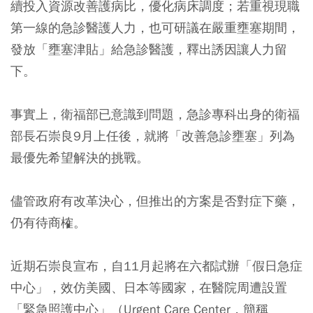
續投入資源改善護病比，優化病床調度；若重視現職
第一線的急診醫護人力，也可研議在嚴重壅塞期間，
發放「壅塞津貼」給急診醫護，釋出誘因讓人力留
下。
事實上，衛福部已意識到問題，急診專科出身的衛福
部長石崇良9月上任後，就將「改善急診壅塞」列為
最優先希望解決的挑戰。
儘管政府有改革決心，但推出的方案是否對症下藥，
仍有待商榷。
近期石崇良宣布，自11月起將在六都試辦「假日急症
中心」，效仿美國、日本等國家，在醫院周遭設置
「緊急照護中心」（Urgent Care Center，簡稱