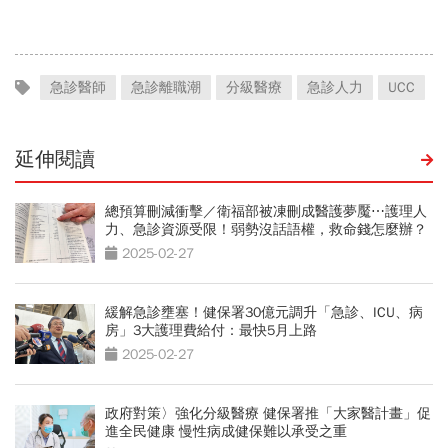
「擋疫苗」黑鍋只求1件事
金，洗錢手法曝光…慈濟回
應了
急診醫師
急診離職潮
分級醫療
急診人力
UCC
延伸閱讀
總預算刪減衝擊／衛福部被凍刪成醫護夢魘⋯護理人
力、急診資源受限！弱勢沒話語權，救命錢怎麼辦？
2025-02-27
緩解急診壅塞！健保署30億元調升「急診、ICU、病
房」3大護理費給付：最快5月上路
2025-02-27
政府對策〉強化分級醫療 健保署推「大家醫計畫」促
進全民健康 慢性病成健保難以承受之重