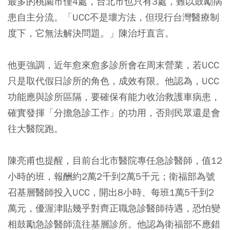
最多的桃園市僅4處，台北市也只有3處，難以鼓勵病
患自主分流。「UCC不是壞方法，但現行台灣醫療制
度下，它無法解決問題。」陳治圩直言。
他更強調，近年愈來愈多診所會在周末營業，若UCC
只是取代假日診所的角色，成效有限。他認為，UCC
功能應與診所區隔，要確保有能力收治救護車病患，
確實發揮「分擔急診工作」的功用，否則民眾還是會
往大醫院跑。
陳亮甫也提醒，目前台北市醫院專任急診醫師，值12
小時的班，報酬約2萬2千到2萬5千元；衛福部為號
召基層醫師投入UCC，開出8小時、每班1萬5千到2
萬元，優渥津貼幾乎對齊正職急診醫師待遇，恐怕變
相鼓勵急診醫師流往基層診所。他認為衛福部不應錯