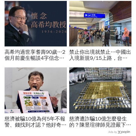
高希均過世享耆壽90歲…2
禁止你出境就禁止…中國出
個月前慶生暢談4字信念，
入境新規9/15上路，台灣
回憶錄給讀者忠告：自求多
人小心「有去無回」？4種
福、一切靠自己爭氣
職業特別注意：前例在這
慈濟被騙10億為何5年不報
慈濟遭詐騙10億怎麼發生
警、錢找到才認？他好奇：
的？陳昱瑄律師見證嚴下跪
當年財報怎麼編…陳時中背
博信任！豪宅藏158公斤黃
Ads by