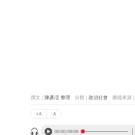
陳彥澐 整理
政治社會
+A
-A
00:00
/09:09