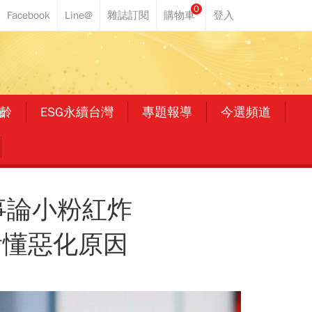
0
齡
ESG永續台灣
專題報導
今選頻道
事論小粉紅炸
看懂惡化原因