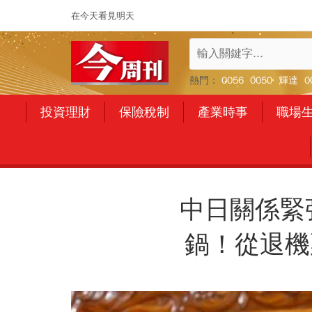
在今天看見明天
熱門：
0056
0050
輝達
0
投資理財
保險稅制
產業時事
職場
中日關係緊
鍋！從退機