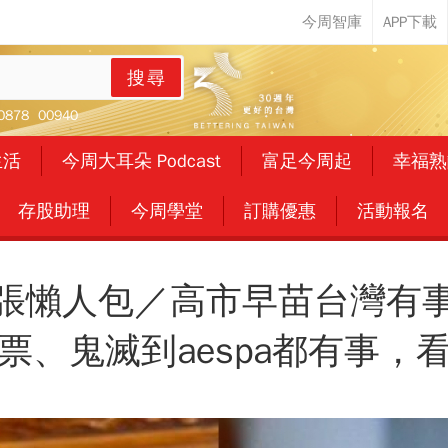
搜尋
0878
00940
生活
今周大耳朵 Podcast
富足今周起
幸福熟
存股助理
今周學堂
訂購優惠
活動報名
張懶人包／高市早苗台灣有
票、鬼滅到aespa都有事，