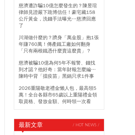
慈濟遭詐騙10億怎麼發生的？陳昱瑄
律師見證嚴下跪博信任！豪宅藏158
公斤黃金，洗錢手法曝光…慈濟回應
了
川湖做什麼的？躋身「萬金股」抱1張
年賺760萬！傳產鐵工廠如何翻身
「只有兩根鐵憑什麼賣這麼貴」？
慈濟被騙10億為何5年不報警、錢找
到才認？他好奇：當年財報怎麼編…
陳時中背「擋疫苗」黑鍋只求1件事
2026重陽敬老禮金懶人包，最高領5
萬！全台各縣市65歲以上重陽禮金領
取資格、發放金額、何時領一次看
最新文章
/ HOT NEWS /