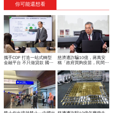
你可能還想看
攜手CDP 打造一站式轉型
慈濟遭詐騙10億，蔣萬安
金融平台 不只做貸款 國泰
稱「政府買夠疫苗，民間就
世華化身減碳顧問
不用採購」！謝金河：這句
話說得不夠公道