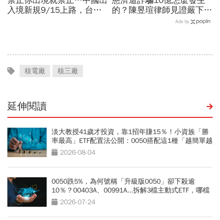
禁止你出境就禁止…中國出
慈濟遭詐騙10億怎麼發生
入境新規9/15上路，台灣
的？陳昱瑄律師見證嚴下跪
人小心「有去無回」？4種
博信任！豪宅藏158公斤黃
Ads by
職業特別注意：前例在這
金，洗錢手法曝光…慈濟回
應了
核電廠
核三廠
延伸閱讀
淡大教授41歲才投資，靠1招年賺15％！小資族「勝
率最高」ETF配置法公開：0050搭配這1種「越簡單越
好賺」
2026-08-04
0050跌5%，為何號稱「升級版0050」卻下殺逾
10％？00403A、00991A...拆解3檔主動式ETF，哪檔
最抗跌？
2026-07-24