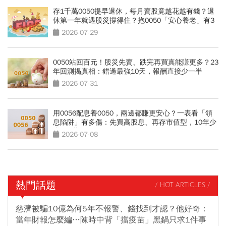
存1千萬0050提早退休，每月賣股竟越花越有錢？退
休第一年就遇股災撐得住？抱0050「安心養老」有3
條件
2026-07-29
0050站回百元！股災先賣、跌完再買真能賺更多？23
年回測揭真相：錯過最強10天，報酬直接少一半
2026-07-31
用0056配息養0050，兩邊都賺更安心？一表看「領
息陷阱」有多傷：先買高股息、再存市值型，10年少
賺330萬
2026-07-08
熱門話題
/ HOT ARTICLES /
慈濟被騙10億為何5年不報警、錢找到才認？他好奇：
當年財報怎麼編…陳時中背「擋疫苗」黑鍋只求1件事