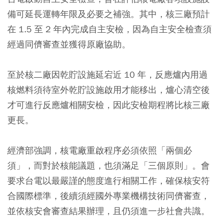
備可延長運轉年限及必要之補強。其中，核三廠預計
在 1.5 至 2 年內完成自主安檢，因為自主安全檢查須
經過同儕審查並獲得原廠協助。
至於核二廠因乾貯設施延宕近 10 年，反應爐內用過
核燃料須待室外乾貯設施啟用才能移出，爐心清空後
才可進行反應爐相關安檢，因此安檢期程將比核三廠
更長。
經濟部強調，核電廠重啟程序必須依照「兩個必
須」，而對於核能議題，也須滿足「三個原則」。會
要求台電以最嚴謹的態度進行相關工作，確保核安符
合國際標準，後續須經國外專業機構技術同儕審查，
並依核安會審查結果辦理，且仍須進一步社會共識。