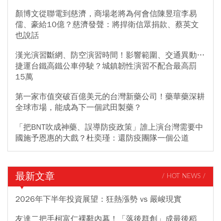
顏博文從聯電到慈濟，商場老將為何會信陳昱瑄李易
儒、豪給10億？慈濟發聲：將捍衛信眾捐款、蔡英文
也說話
漢光演習斷網、防空演習時間！影響範圍、交通異動…
捷運台鐵高鐵公車停駛？城鎮韌性演習不配合最高罰
15萬
第一家市值突破百億美元的台灣新藥公司！藥華藥深耕
全球市場，能成為下一個武田製藥？
「把BNT吹成神藥、誤導防疫政策」誰上演台灣需要中
國施予恩惠的大戲？杜奕瑾：還防疫團隊一個公道
最新文章
/ HOT NEWS /
2026年下半年投資展望：狂熱漲勢 vs 嚴峻現實
友達二把手柯富仁裸辭內幕！「落後群創」成最後稻