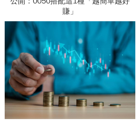
公開：0050搭配這1種「越簡單越好
賺」