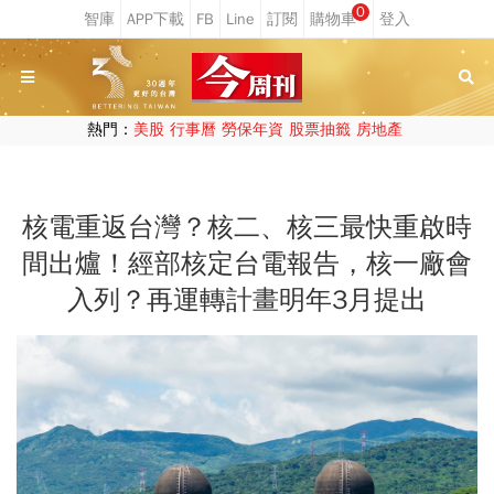
0
熱門：
美股
行事曆
勞保年資
股票抽籤
房地產
核電重返台灣？核二、核三最快重啟時
間出爐！經部核定台電報告，核一廠會
入列？再運轉計畫明年3月提出