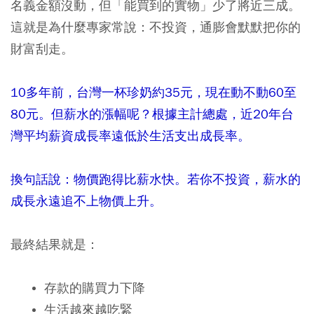
名義金額沒動，但「能買到的實物」少了將近三成。
這就是為什麼專家常說：不投資，通膨會默默把你的
財富刮走。
10
多年前，台灣一杯珍奶約
35
元，現在動不動
60
至
80
元。但薪水的漲幅呢？根據主計總處，近
20
年台
灣平均薪資成長率遠低於生活支出成長率。
換句話說：物價跑得比薪水快。若你不投資，薪水的
成長永遠追不上物價上升。
最終結果就是：
存款的購買力下降
生活越來越吃緊