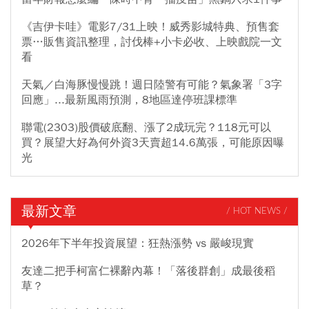
《吉伊卡哇》電影7/31上映！威秀影城特典、預售套
票…販售資訊整理，討伐棒+小卡必收、上映戲院一文
看
天氣／白海豚慢慢跳！週日陸警有可能？氣象署「3字
回應」...最新風雨預測，8地區達停班課標準
聯電(2303)股價破底翻、漲了2成玩完？118元可以
買？展望大好為何外資3天賣超14.6萬張，可能原因曝
光
最新文章
/ HOT NEWS /
2026年下半年投資展望：狂熱漲勢 vs 嚴峻現實
友達二把手柯富仁裸辭內幕！「落後群創」成最後稻
草？