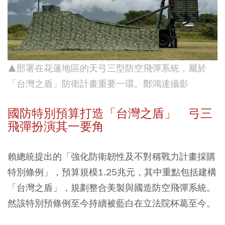
▲部署在花蓮地區的天弓三型防空飛彈系統，屬於
「台灣之盾」防衛計畫重要一環
。鄭鴻達攝影
國防特別預算打造「台灣之盾」 弓三
飛彈扮演其一要角
賴總統提出的「強化防衛韌性及不對稱戰力計畫採購
特別條例」，預算規模1.25兆元，其中重點包括建構
「台灣之盾」，規劃整合美製與國造防空飛彈系統。
然該特別預條例至今持續被藍白在立法院杯葛至今。