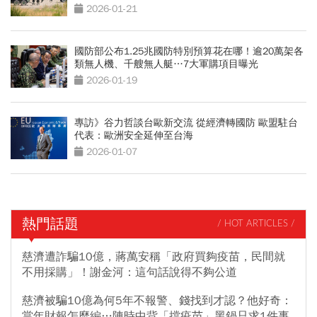
2026-01-21
國防部公布1.25兆國防特別預算花在哪！逾20萬架各
類無人機、千艘無人艇…7大軍購項目曝光
2026-01-19
專訪》谷力哲談台歐新交流 從經濟轉國防 歐盟駐台
代表：歐洲安全延伸至台海
2026-01-07
熱門話題
/ HOT ARTICLES /
慈濟遭詐騙10億，蔣萬安稱「政府買夠疫苗，民間就
不用採購」！謝金河：這句話說得不夠公道
慈濟被騙10億為何5年不報警、錢找到才認？他好奇：
當年財報怎麼編…陳時中背「擋疫苗」黑鍋只求1件事