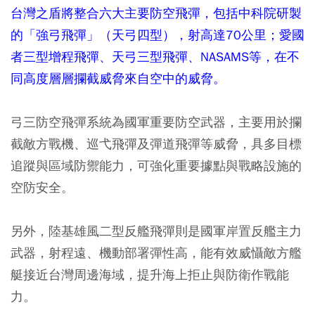
台灣之盾將整合六大主要防空飛彈，包括中科院研製
的「強弓飛彈」（天弓四型），射高達70公里；愛國
者三型增程飛彈、天弓三型飛彈、NASAMS等，在不
同高度層層攔截威脅來自空中的威脅。
弓三防空飛彈系統為國軍重要防空武器，主要用於攔
截敵方戰機、巡弋飛彈及彈道飛彈等威脅，具多目標
追蹤與區域防禦能力，可強化重要據點與戰略設施的
空防安全。
另外，陸基雄風二型反艦飛彈則是國軍岸置反艦主力
武器，射程遠、機動部署彈性高，能有效威懾敵方艦
艇接近台灣周邊海域，提升海上拒止與防衛作戰能
力。