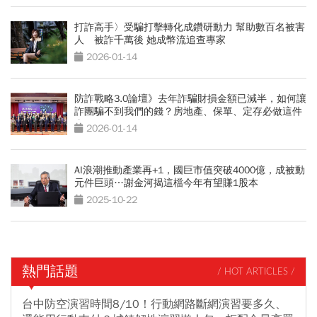
打詐高手〉受騙打擊轉化成鑽研動力 幫助數百名被害
人 被詐千萬後 她成幣流追查專家
2026-01-14
防詐戰略3.0論壇》去年詐騙財損金額已減半，如何讓
詐團騙不到我們的錢？房地產、保單、定存必做這件
事
2026-01-14
AI浪潮推動產業再+1，國巨市值突破4000億，成被動
元件巨頭…謝金河揭這檔今年有望賺1股本
2025-10-22
熱門話題
/ HOT ARTICLES /
台中防空演習時間8/10！行動網路斷網演習要多久、