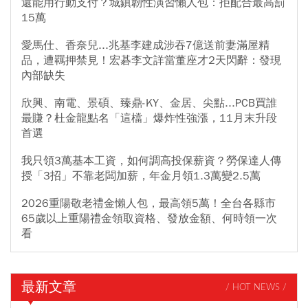
還能用行動支付？城鎮韌性演習懶人包：拒配合最高罰
15萬
愛馬仕、香奈兒...兆基李建成涉吞7億送前妻滿屋精
品，遭羈押禁見！宏碁李文詳當董座才2天閃辭：發現
內部缺失
欣興、南電、景碩、臻鼎-KY、金居、尖點...PCB買誰
最賺？杜金龍點名「這檔」爆炸性強漲，11月末升段
首選
我只領3萬基本工資，如何調高投保薪資？勞保達人傳
授「3招」不靠老闆加薪，年金月領1.3萬變2.5萬
2026重陽敬老禮金懶人包，最高領5萬！全台各縣市
65歲以上重陽禮金領取資格、發放金額、何時領一次
看
最新文章
/ HOT NEWS /