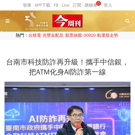
0
熱門：
台積電
兆豐金配息
股票抽籤
00929
航運股走勢
台南市科技防詐再升級！攜手中信銀，
把ATM化身AI防詐第一線