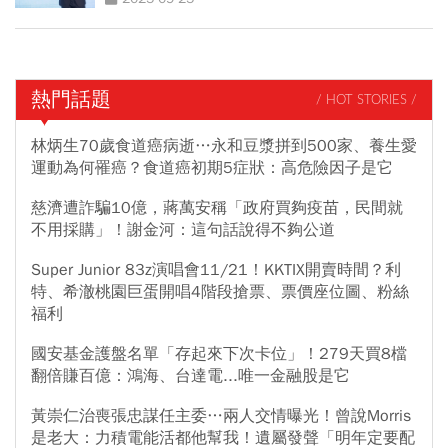
熱門話題
/ HOT STORIES /
林炳生70歲食道癌病逝…永和豆漿拼到500家、養生愛
運動為何罹癌？食道癌初期5症狀：高危險因子是它
慈濟遭詐騙10億，蔣萬安稱「政府買夠疫苗，民間就
不用採購」！謝金河：這句話說得不夠公道
Super Junior 83z演唱會11/21！KKTIX開賣時間？利
特、希澈桃園巨蛋開唱4階段搶票、票價座位圖、粉絲
福利
國安基金護盤名單「存起來下次卡位」！279天買8檔
翻倍賺百億：鴻海、台達電...唯一金融股是它
黃崇仁治喪張忠謀任主委…兩人交情曝光！曾說Morris
是老大：力積電能活都他幫我！遺屬發聲「明年定要配