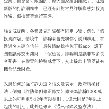
企業，而是富可敵國的，龐大國家級的組織」。在最
新版的打詐綱領中，已經有針對常見詐騙樣態如投資
詐騙、假檢警等進行宣導。
張文源提醒，各種常見詐騙都有固定步驟，例如「假
投資詐騙」情境中，詐騙者會先將你引誘到群組，在
透過名人建立信任，最後情緒操控你下載app，設下
圈套讓你交出錢財；「假檢警」詐騙則是讓非常多長
者受害，在假冒的檢警威脅下，交出提款卡讓歹徒有
機會領走財產。
政府如何加強打詐力道？張文源表示，政府積極修
法，例如《詐防條例修正條文》修法為詐騙1000萬
以上的可判處5-12年有期徒刑，1億元則是7年以上
起跳的刑期；此外也修正《通訊保障及監察法》、