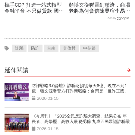
攜手CDP 打造一站式轉型
顏博文從聯電到慈濟，商場
金融平台 不只做貸款 國泰
老將為何會信陳昱瑄李易
世華化身減碳顧問
儒、豪給10億？慈濟發
Ads by
聲：將捍衛信眾捐款、蔡英
文也說話
詐騙
防詐
台南
黃偉哲
中信銀
延伸閱讀
防詐戰略3.0論壇》詐騙財損從每天6億、現在不到1
億！張文源曝警方打詐新戰略：台灣是「反詐王國」
2026-01-15
《今周刊》「2025全民反詐騙大調查」結果公布 年
長者、高學歷、高收入最易受騙 九成五民眾認詐騙嚴
重
2026-01-15