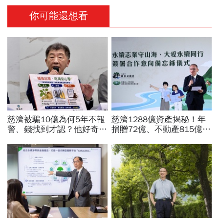
你可能還想看
慈濟被騙10億為何5年不報
慈濟1288億資產揭秘！年
警、錢找到才認？他好奇：
捐贈72億、不動產815億…
當年財報怎麼編…陳時中背
信徒錢去哪？慈濟還原BNT
「擋疫苗」黑鍋只求1件事
採購經過，他拆解信件批越
描越黑