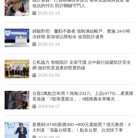
阻詐實錄〉行員積極拆穿謊言 卻承受謾罵與質疑 被
低估的付出 防詐關鍵守門人
2026-01-14
經驗對照〉屢勸不聽者 強制凍結帳戶、實施 24小時
冷靜期 新加坡以限制令 改寫防詐邊界
2026-01-14
公私協力 智能阻詐 全面守護 台中銀行組建防詐安全
網 做好民眾資產的堅實防線
2026-01-09
台股2萬點怎布局？鴻海(2317)、上品(4770) ...產業隊
長張捷「7龍珠選股法」：9檔推薦名單曝光
2024-04-17
新應材(4749)股價300➝900元還能買？億元教授：3
大利多「漲贏台積電」！點名台塑、台泥快下車
2025-09-25