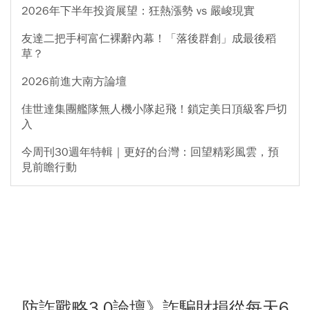
2026年下半年投資展望：狂熱漲勢 vs 嚴峻現實
友達二把手柯富仁裸辭內幕！「落後群創」成最後稻
草？
2026前進大南方論壇
佳世達集團艦隊無人機小隊起飛！鎖定美日頂級客戶切
入
今周刊30週年特輯｜更好的台灣：回望精彩風雲，預
見前瞻行動
防詐戰略3.0論壇》詐騙財損從每天6