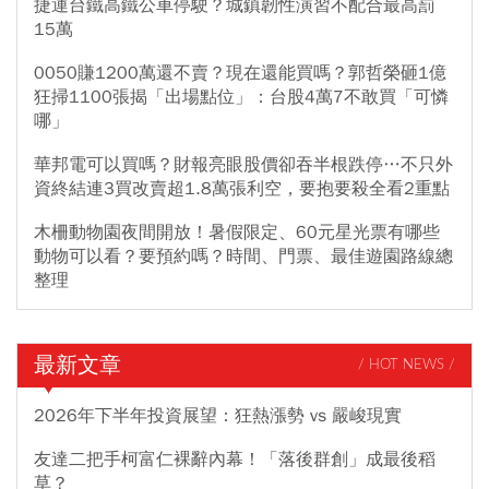
捷運台鐵高鐵公車停駛？城鎮韌性演習不配合最高罰
15萬
0050賺1200萬還不賣？現在還能買嗎？郭哲榮砸1億
狂掃1100張揭「出場點位」：台股4萬7不敢買「可憐
哪」
華邦電可以買嗎？財報亮眼股價卻吞半根跌停…不只外
資終結連3買改賣超1.8萬張利空，要抱要殺全看2重點
木柵動物園夜間開放！暑假限定、60元星光票有哪些
動物可以看？要預約嗎？時間、門票、最佳遊園路線總
整理
最新文章
/ HOT NEWS /
2026年下半年投資展望：狂熱漲勢 vs 嚴峻現實
友達二把手柯富仁裸辭內幕！「落後群創」成最後稻
草？