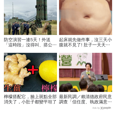
防空演習一連5天！外送
起床就先做件事，沒三天小
「這時段」沒得叫、搭公車
腹就不見了! 肚子一天天變
有影響？漢光演習各縣市管
小！
制方式、斷網時間…違者罰
PR
15萬
檸檬搭配它，臉上斑點全部
最新民調／賴清德政府民意
消失了，小肚子都變平坦了
調查「信任度、執政滿意
度」雙升，不滿意比率下
Ads by
降…中央表現牽動縣市長選