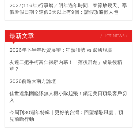
2027(116年)行事曆／明年過年時間、春節放幾天、寒
假暑假日期？連假3天以上有9個：請假攻略懶人包
最新文章
/ HOT NEWS /
2026年下半年投資展望：狂熱漲勢 vs 嚴峻現實
友達二把手柯富仁裸辭內幕！「落後群創」成最後稻
草？
2026前進大南方論壇
佳世達集團艦隊無人機小隊起飛！鎖定美日頂級客戶切
入
今周刊30週年特輯｜更好的台灣：回望精彩風雲，預
見前瞻行動