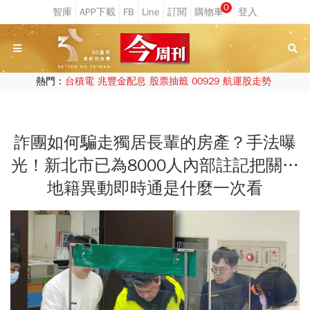
0
熱門：
台積電
兆豐金配息
股票抽籤
00929
航運股走勢
詐團如何騙走獨居長輩的房產？手法曝
光！新北市已為8000人內部註記把關…
地籍異動即時通是什麼一次看