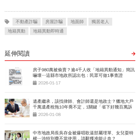
戰！
不動產詐騙
房屋詐騙
地面師
獨居老人
地籍異動
地籍異動即時通
延伸閱讀
房子980萬被偷賣？逾4千人收「地籍異動通知」簡訊
嚇壞…這縣市地政所認出包：民眾可做1事查證
2026-01-17
遺產繼承，該找律師、會計師還是地政士？獵地大戶
千萬遺產稅拖10年喬不定，1關鍵「省下好幾百萬訴
訟費」
2026-01-08
中市地政局長吳存金被爆唱歌逼部屬埋單、女兒耍特
權…涉特別費不當使用，請辭獲准能止血？