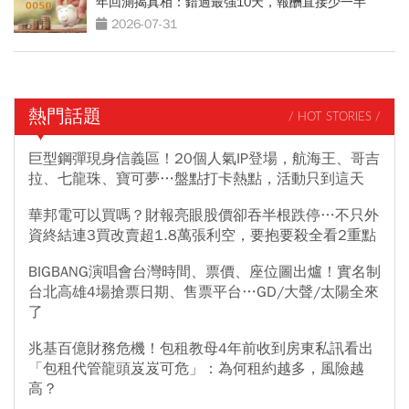
年回測揭真相：錯過最強10天，報酬直接少一半
2026-07-31
熱門話題
/ HOT STORIES /
巨型鋼彈現身信義區！20個人氣IP登場，航海王、哥吉
拉、七龍珠、寶可夢…盤點打卡熱點，活動只到這天
華邦電可以買嗎？財報亮眼股價卻吞半根跌停…不只外
資終結連3買改賣超1.8萬張利空，要抱要殺全看2重點
BIGBANG演唱會台灣時間、票價、座位圖出爐！實名制
台北高雄4場搶票日期、售票平台…GD/大聲/太陽全來
了
兆基百億財務危機！包租教母4年前收到房東私訊看出
「包租代管龍頭岌岌可危」：為何租約越多，風險越
高？