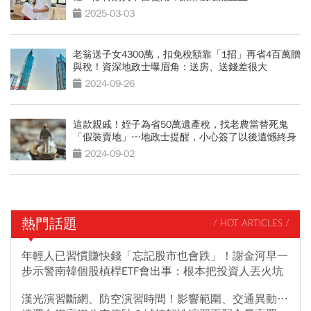
2025-03-03
老翁送子女4300萬，扣免稅額靠「1招」再省4百萬贈
與稅！資深地政士曝眉角：送房、送錢差很大
2024-09-26
這款親戚！姪子為省50萬遺產稅，找老農當替死鬼
「假裝賣地」…地政士提醒，小心簽了以後遺憾終身
2024-09-02
熱門話題
/ HOT ARTICLES /
年輕人已習慣賺快錢「忘記股市也會跌」！謝金河早一
步示警南韓個股槓桿ETF會出事：根本把投資人丟火坑
漢光演習斷網、防空演習時間！影響範圍、交通異動…