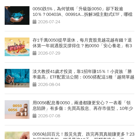
0050跌5%，為何號稱「升級版0050」卻下殺逾
10％？00403A、00991A...拆解3檔主動式ETF，哪檔
最抗跌？
2026-07-24
存1千萬0050提早退休，每月賣股竟越花越有錢？退
休第一年就遇股災撐得住？抱0050「安心養老」有3
條件
2026-07-29
淡大教授41歲才投資，靠1招年賺15％！小資族「勝
率最高」ETF配置法公開：0050搭配這1種「越簡單越
好賺」
2026-08-04
用0056配息養0050，兩邊都賺更安心？一表看「領
息陷阱」有多傷：先買高股息、再存市值型，10年少
賺330萬
2026-07-08
0050站回百元！股災先賣、跌完再買真能賺更多？23