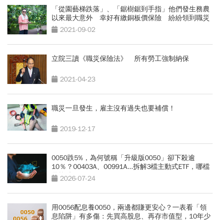
「從園藝梯跌落」、「鋸樹鋸到手指」他們發生務農
以來最大意外 幸好有繳銅板價保險 紛紛領到職災
給付
2021-09-02
立院三讀《職災保險法》 所有勞工強制納保
2021-04-23
職災一旦發生，雇主沒有過失也要補償！
2019-12-17
0050跌5%，為何號稱「升級版0050」卻下殺逾
10％？00403A、00991A...拆解3檔主動式ETF，哪檔
最抗跌？
2026-07-24
用0056配息養0050，兩邊都賺更安心？一表看「領
息陷阱」有多傷：先買高股息、再存市值型，10年少