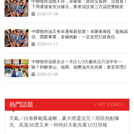
中聯致癌油燒不停，卓榮泰：政府沒蓋牌、沒放寬！
下周通過食安法修法，業者須設第三方認證實驗室
2026-07-18
中聯致癌油又有未通報新批號！卓榮泰痛批「毫無誠
信、隱匿事實」直喊抱歉：一定追究行政責任
2026-07-17
中聯致癌油竄全台！市占1/3大廠依法只須半年一
驗？拆解泰山、福壽、福懋油共生內幕：食安管理2
大漏洞
2026-07-08
熱門話題
/ HOT STORIES /
天氣／白海豚颱風遠離，豪大雨還沒完！雨區熱點曝
光、高溫36度又來…何時好天氣先看10日預報