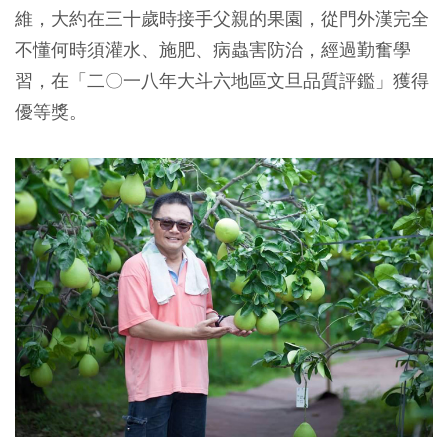
維，大約在三十歲時接手父親的果園，從門外漢完全
不懂何時須灌水、施肥、病蟲害防治，經過勤奮學
習，在「二〇一八年大斗六地區文旦品質評鑑」獲得
優等獎。