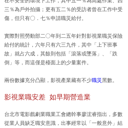
在不安全的環境下工作，其中五一％為高處作業、四
三％為戶外拍攝；更有五二％的受訪者曾在工作中受
傷，但只有○．七％申請職災給付。
實際對照勞動部二○年到二五年針對影視業職災保險
給付的統計，六年只有六三九件，其中「上下班事
故」就占六成，其餘則包括「滾落或墜落」、「跌
倒」等，而這僅是檯面上的少量案件。
兩份數據充分凸顯，影視產業藏有不少
職災
黑數。
影視業職安差 如早期營造業
台北市電影戲劇業職業工會總幹事廖浤睿指出，多數
從業人員缺乏職安意識，出事經常以「一般意外」結