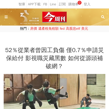
0
熱門：
房價
遺產稅免稅額
fed
高股息etf
美元
52％從業者曾因工負傷 僅0.7％申請災
保給付 影視職災藏黑數 如何從源頭補
破網？