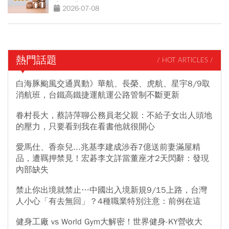
賺330萬
2026-07-08
熱門話題
/ HOT ARTICLES /
白海豚颱風交通異動》華航、長榮、虎航、星宇8/9取
消航班，台鐵高鐵捷運航運公路管制不斷更新
眷村長大，蔡詩萍聊公務員老父親：不給子女出人頭地
的壓力，只要看到我在看書他就很開心
愛馬仕、香奈兒...兆基李建成涉吞7億送前妻滿屋精
品，遭羈押禁見！宏碁李文詳當董座才2天閃辭：發現
內部缺失
禁止你出境就禁止…中國出入境新規9/15上路，台灣
人小心「有去無回」？4種職業特別注意：前例在這
健身工廠 vs World Gym大解密！世界健身-KY營收大