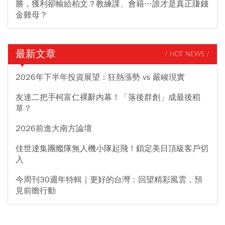
勝，獲利卻輸給柏文？教練課、會籍…誰才是真正賺錢
金雞母？
最新文章
/ HOT NEWS /
2026年下半年投資展望：狂熱漲勢 vs 嚴峻現實
友達二把手柯富仁裸辭內幕！「落後群創」成最後稻
草？
2026前進大南方論壇
佳世達集團艦隊無人機小隊起飛！鎖定美日頂級客戶切
入
今周刊30週年特輯｜更好的台灣：回望精彩風雲，預
見前瞻行動