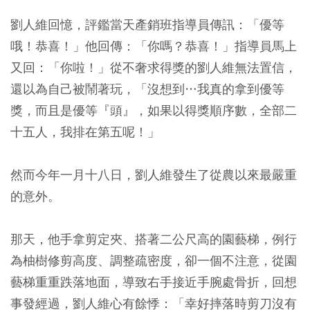
劉人維回憶，評鑑當天產銷班指導員傳訊：「優等
哦！恭喜！」他回傳：「你嗎？恭喜！」指導員馬上
又回：「你啦！」從不奢求得獎的劉人維無法置信，
還以為自己被鬧著玩，「沒想到…我真的拿到優等
獎，而且是優等『頭』，如果以得獎順序數，全部二
十五人，我排在第五呢！」
然而今年一月十八日，劉人維發生了從農以來最嚴重
的意外。
那天，他手拿剪定夾、搭著二公尺高的園藝梯，例行
為柚樹修剪高度、調整疏密度，卻一個不注意，從園
藝梯重重跌落地面，導致右手接近手腕處骨折，回想
事發經過，劉人維心有餘悸：「幸好摔落時剪刀沒有