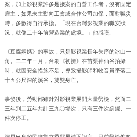
案，加上影視業許多是接案的自營工作者，沒有固定
雇主，如果未主動向工會或合作公司加保，面對職災
時，多數得自行承擔。「現在台灣影視業的職安狀
況，就像二十年前營造業的處境。」他感嘆。
《豆腐媽媽》的事故，只是影視業長年失序的冰山一
角。二二年三月，台劇《初擁》在苗栗神仙谷拍攝
時，就因安全措施不足，導致攝影師和收音員墜落二
十五公尺深的溪谷，雙雙身亡。
事發後，勞動部雖針對影視業展開大量勞檢，然而二
三年到二五年共計三九○場次，只有三件次罰鍰、一
件次停工。
演員出身的民進黨立委郭昱晴不諱言，目前勞檢偏向