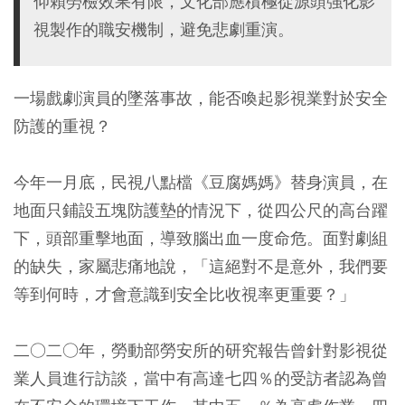
仰賴勞檢效果有限，文化部應積極從源頭強化影
視製作的職安機制，避免悲劇重演。
一場戲劇演員的墜落事故，能否喚起影視業對於安全
防護的重視？
今年一月底，民視八點檔《豆腐媽媽》替身演員，在
地面只鋪設五塊防護墊的情況下，從四公尺的高台躍
下，頭部重擊地面，導致腦出血一度命危。面對劇組
的缺失，家屬悲痛地說，「這絕對不是意外，我們要
等到何時，才會意識到安全比收視率更重要？」
二○二○年，勞動部勞安所的研究報告曾針對影視從
業人員進行訪談，當中有高達七四％的受訪者認為曾