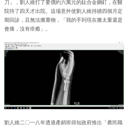
刀」，劉人維打了要價約六萬元的鈦合金鋼釘，在醫
院待了四天才出院。這場意外使劉人維持續四個月定
期回診，且無法搬重物，「我的手到現在搬太重還是
會痛，沒有痊癒」。
劉人維二〇一八年透過產銷班得知政府推出「農民職