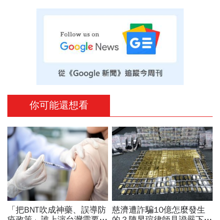
你可能還想看
「把BNT吹成神藥、誤導防
慈濟遭詐騙10億怎麼發生
疫政策」誰上演台灣需要中
的？陳昱瑄律師見證嚴下跪