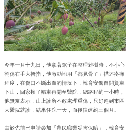
今年一月十九日，他拿著鋸子在整理雜樹時，不小心
割傷右手大拇指，他激動地用「都見骨了」描述疼痛
程度，在傷口不斷出血的情況下，韓育安獨自開貨車
下山，回家換了轎車再開至醫院，總路程約一小時，
他無奈表示，山上診所不敢處理重傷，只好趕到市區
大醫院就診，結果住院一天，而後復建約三個月。
由於先前已申請參加「農民職業災害保險」，韓育安