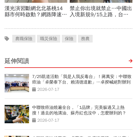
農職保險
職災保險
保險
務農
延伸閱讀
7/25凱道活動「我是人我反毒台」！蔣萬安：中聯致
癌油「卓榮泰下台、賴清德道歉」…卓揆喊絕對辦到
底
2026-07-17
中聯致癌油燒遍全台，「1品牌」完美躲過又上熱
搜！過去的地溝油、蘇丹紅也沒中，怎麼辦到的？
2026-07-17