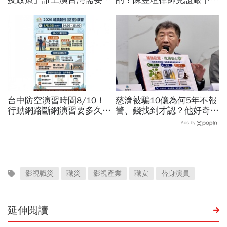
國施予恩惠的大戲？杜奕
博信任！豪宅藏158公斤黃
瑾：還防疫團隊一個公道
金，洗錢手法曝光…慈濟回
應了
台中防空演習時間8/10！
慈濟被騙10億為何5年不報
行動網路斷網演習要多久、
警、錢找到才認？他好奇：
還能用行動支付？城鎮韌性
當年財報怎麼編…陳時中背
Ads by
演習懶人包：拒配合最高罰
「擋疫苗」黑鍋只求1件事
15萬
影視職災
職災
影視產業
職安
替身演員
延伸閱讀