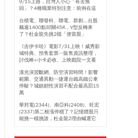
9/15上路，台灣人小心「有去無
回」？4種職業特別注意：前例在這
台積電、聯發科、聯電、群創...台股
飆逾1400點叩關45K，V型反轉來
了？杜金龍先挑2檔「便當股」
《吉伊卡哇》電影7/31上映！威秀影
城特典、預售套票…販售資訊整理，
討伐棒+小卡必收、上映戲院一文看
漢光演習斷網、防空演習時間！影響
範圍、交通異動…捷運台鐵高鐵公車
停駛？城鎮韌性演習不配合最高罰15
萬
華邦電(2344)、南亞科(2408)、旺宏
(2337)第二根漲停穩了？記憶體股只
能挑一檔挑誰，杜金龍2理由喊選它