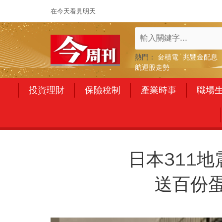
在今天看見明天
熱門：
台積電
兆豐金配息
航運股走勢
投資理財
保險稅制
產業時事
職場
日本311地
送百份