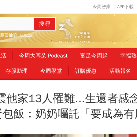
搜尋
股票抽籤
00929
生活
今周大耳朵 Podcast
富足今周起
幸福熟
存股助理
今周學堂
訂購優惠
活動報名
震他家13人罹難...生還者
蛋包飯：奶奶囑託「要成為有