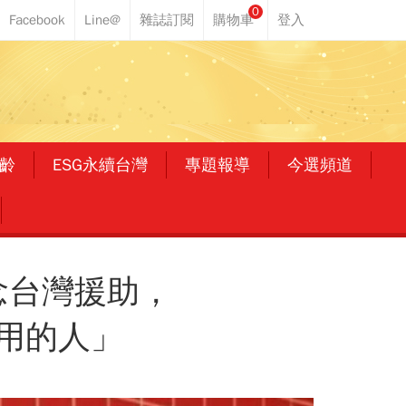
0
齡
ESG永續台灣
專題報導
今選頻道
感念台灣援助，
用的人」