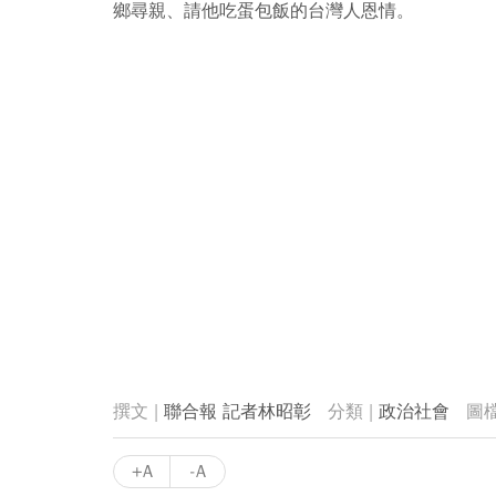
鄉尋親、請他吃蛋包飯的台灣人恩情。
聯合報 記者林昭彰
政治社會
+A
-A