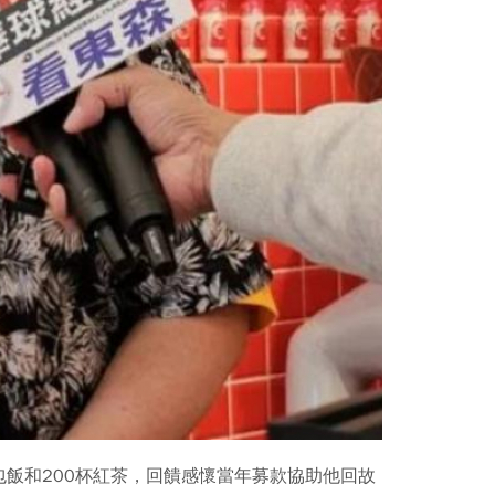
包飯和200杯紅茶，回饋感懷當年募款協助他回故