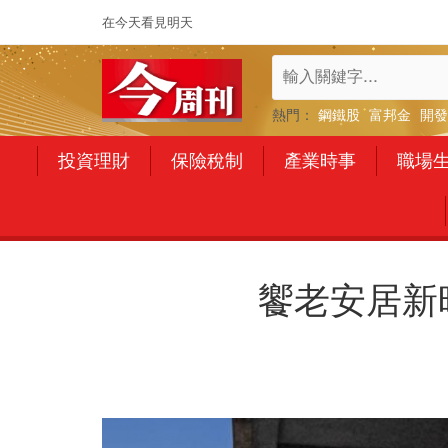
在今天看見明天
熱門：
鋼鐵股
富邦金
開發
投資理財
保險稅制
產業時事
職場
饗老安居新