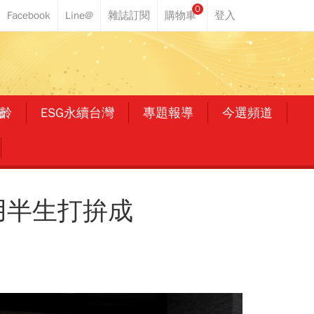
0
齡
ESG永續台灣
專題報導
今選頻道
用半生打拚成