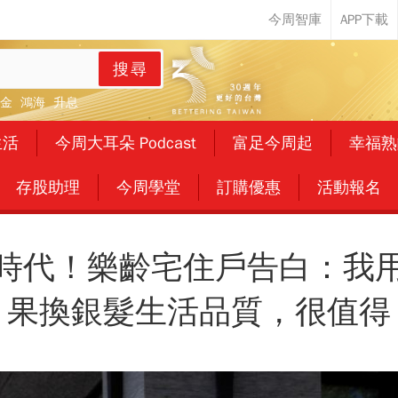
搜尋
金
鴻海
升息
生活
今周大耳朵 Podcast
富足今周起
幸福熟
存股助理
今周學堂
訂購優惠
活動報名
時代！樂齡宅住戶告白：我
果換銀髮生活品質，很值得