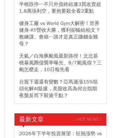
半根跌停…不只外資終結連3買改賣超
1.8萬張利空，要抱要殺全看2重點
健身工廠 vs World Gym大解密！世界
健身-KY營收大勝，獲利卻輸給柏文？
教練課、會籍…誰才是真正賺錢金雞
母？
天氣／白海豚颱風最新路徑！北北基
桃暴風圈侵襲率曝光、8/7颱風假？三
颱怎麼走，10日報先看
台股下週還有變數？亞馬遜漲15%領
頭化解AI疑慮，美股收高為何台指期
夜盤反而下殺逾千點？
最新文章
/ HOT NEWS /
2026年下半年投資展望：狂熱漲勢 vs