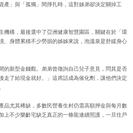
資產」與「孤獨」間掙扎時，這對姊弟卻決定關掉工
生機構，最後選中了亞洲健康智慧園區，關鍵在於「環
境、身體累積不少勞損的姊姊來說，泡溫泉是舒緩身心
間的新型金錢觀。弟弟曾徵詢自己兒子意見，問其是否
後走了給現金就好。」這席話成為催化劑，讓他們決定
。
產品尤其稀缺，多數民營養生村仍需高額押金與每月數
加上不少樂齡宅缺乏真正的一條龍連續照護，一旦住戶