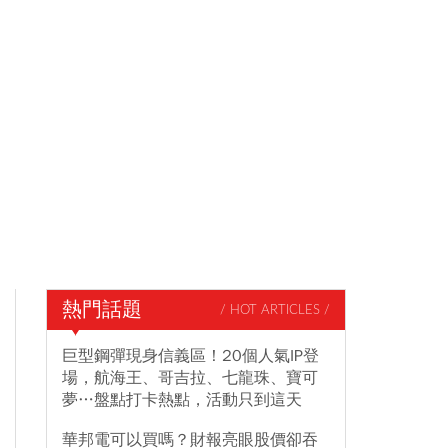
熱門話題
/ HOT ARTICLES /
巨型鋼彈現身信義區！20個人氣IP登
場，航海王、哥吉拉、七龍珠、寶可
夢…盤點打卡熱點，活動只到這天
華邦電可以買嗎？財報亮眼股價卻吞