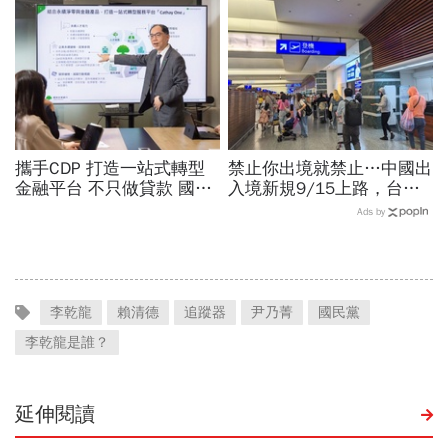
聲：將捍衛信眾捐款、蔡英
金，洗錢手法曝光…慈濟回
文也說話
應了
攜手CDP 打造一站式轉型
禁止你出境就禁止…中國出
金融平台 不只做貸款 國泰
入境新規9/15上路，台灣
世華化身減碳顧問
人小心「有去無回」？4種
Ads by
職業特別注意：前例在這
李乾龍
賴清德
追蹤器
尹乃菁
國民黨
李乾龍是誰？
延伸閱讀