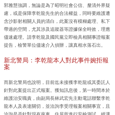
郭雅慧強調，無論是為了昭明社會公信、釐清外界疑
慮，或是保障李乾龍先生的合法權益，同時要維護遭
含沙影射相關人員的清白，此案沒有模糊處理、私下
帶過的空間，尤其涉及追蹤器等證據保全時效，理應
儘速處理。請李乾龍及國民黨立即檢具相關事證報案
提告，檢警單位儘速介入偵辦，讓真相水落石出。
新北警局：李乾龍本人對此事件婉拒報
案
而新北警局也說明，目前迄未接獲李乾龍或其委託人
針對此案提出正式報案。獲知訊息後，第一時間本於
維護治安職責，由副局長林武宏先主動電話聯繫李乾
龍本人及表達關切，並洽詢李受理報案相關事宜，且
洽詢是否針對現有座車、住居所進行安檢測試。經溝