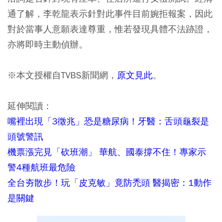
通了解，李乾龍表示針對此事件目前婉拒報案，因此
對於當事人意願表達尊重，惟若發現具體不法跡證，
亦將即時主動偵辦。
※本文授權自TVBS新聞網，
原文見此
。
延伸閱讀：
嘴裡出現「3徵兆」恐是糖尿病！牙醫：舌頭龜裂是
頭號警訊
機票漲完見「砍班潮」 華航、國泰撐不住！專家示
警4種航班最危險
全台夯散步！玩「皮克敏」竟防禿頭 醫揭密：1動作
是關鍵