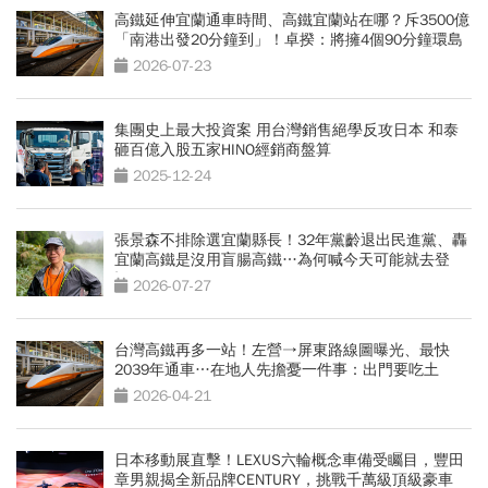
高鐵延伸宜蘭通車時間、高鐵宜蘭站在哪？斥3500億
「南港出發20分鐘到」！卓揆：將擁4個90分鐘環島
網
2026-07-23
集團史上最大投資案 用台灣銷售絕學反攻日本 和泰
砸百億入股五家HINO經銷商盤算
2025-12-24
張景森不排除選宜蘭縣長！32年黨齡退出民進黨、轟
宜蘭高鐵是沒用盲腸高鐵…為何喊今天可能就去登
記？
2026-07-27
台灣高鐵再多一站！左營→屏東路線圖曝光、最快
2039年通車…在地人先擔憂一件事：出門要吃土
2026-04-21
日本移動展直擊！LEXUS六輪概念車備受矚目，豐田
章男親揭全新品牌CENTURY，挑戰千萬級頂級豪車