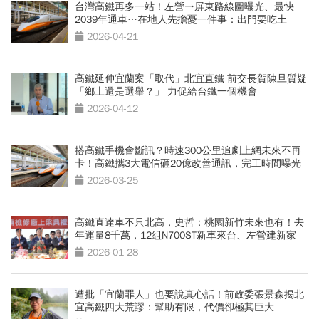
台灣高鐵再多一站！左營→屏東路線圖曝光、最快
2039年通車…在地人先擔憂一件事：出門要吃土
2026-04-21
高鐵延伸宜蘭案「取代」北宜直鐵 前交長賀陳旦質疑
「鄉土還是選舉？」 力促給台鐵一個機會
2026-04-12
搭高鐵手機會斷訊？時速300公里追劇上網未來不再
卡！高鐵攜3大電信砸20億改善通訊，完工時間曝光
2026-03-25
高鐵直達車不只北高，史哲：桃園新竹未來也有！去
年運量8千萬，12組N700ST新車來台、左營建新家
2026-01-28
遭批「宜蘭罪人」也要說真心話！前政委張景森揭北
宜高鐵四大荒謬：幫助有限，代價卻極其巨大