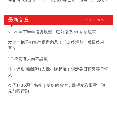
最新文章
/ HOT NEWS /
2026年下半年投資展望：狂熱漲勢 vs 嚴峻現實
友達二把手柯富仁裸辭內幕！「落後群創」成最後稻
草？
2026前進大南方論壇
佳世達集團艦隊無人機小隊起飛！鎖定美日頂級客戶切
入
今周刊30週年特輯｜更好的台灣：回望精彩風雲，預
見前瞻行動