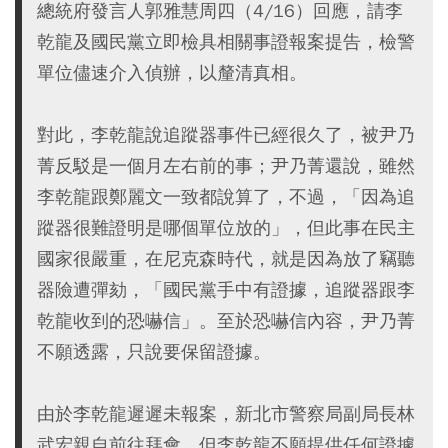
總統府發言人郭雅慧周四（4/16）回應，請李
乾龍及國民黨立即檢具相關事證報案提告，檢警
單位儘速介入偵辦，以釐清真相。
對此，李乾龍說追蹤器事件已經很久了，被尹乃
菁反駁是一個月左右前的事；尹乃菁還說，雖然
李乾龍跟鄭麗文一致都說算了，不過，「因為追
蹤器很難證明是哪個單位放的」，但此事在民主
國家很嚴重，在尼克森時代，就是因為放了竊聽
器險遭彈劾，「國民黨手中有證據，追蹤器跟李
乾龍收到的恐嚇信」。至於恐嚇信內容，尹乃菁
不願透露，只說要保留證據。
由於李乾龍遲遲未報案，新北市警察局副局長林
武宏親自前往拜會，但李乾龍不願提供任何證據