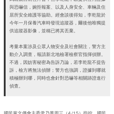
與恐嚇信，婉拒報案、以及人身安全、車輛及住
居所安全維護等協助。經會談後得知，李乾龍於
今年一月保養汽車時發現追蹤器，爾後他唯獨提
供追蹤器影像，並稱已將其丟棄。
考量本案涉及公眾人物安全及社會關注，警方主
動介入調查，報請新北地檢署檢察官指揮偵辦。
不過，因妨害秘密為告訴乃論，若李乾龍不提告
訴，檢方將無法偵辦；警方也強調，證據到哪就
積極辦到哪，同時也會針對恐嚇等相關跡證進行
偵查。
國民黨文傳會主委尹乃菁周三（4/15）指控，國民