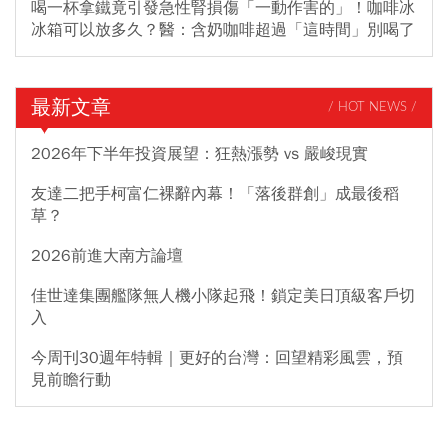
喝一杯拿鐵竟引發急性腎損傷「一動作害的」！咖啡冰
冰箱可以放多久？醫：含奶咖啡超過「這時間」別喝了
最新文章
/ HOT NEWS /
2026年下半年投資展望：狂熱漲勢 vs 嚴峻現實
友達二把手柯富仁裸辭內幕！「落後群創」成最後稻
草？
2026前進大南方論壇
佳世達集團艦隊無人機小隊起飛！鎖定美日頂級客戶切
入
今周刊30週年特輯｜更好的台灣：回望精彩風雲，預
見前瞻行動