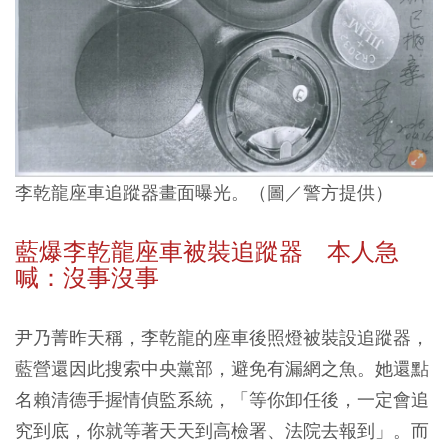
李乾龍座車追蹤器畫面曝光。（圖／警方提供）
藍爆李乾龍座車被裝追蹤器 本人急
喊：沒事沒事
尹乃菁昨天稱，李乾龍的座車後照燈被裝設追蹤器，
藍營還因此搜索中央黨部，避免有漏網之魚。她還點
名賴清德手握情偵監系統，「等你卸任後，一定會追
究到底，你就等著天天到高檢署、法院去報到」。而