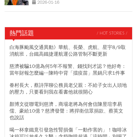
2026-01-16
熱門話題
/ HOT STORIES /
白海豚颱風交通異動》華航、長榮、虎航、星宇8/9取
消航班，台鐵高鐵捷運航運公路管制不斷更新
慈濟被騙10億為何5年不報警、錢找到才認？他好奇：
當年財報怎麼編…陳時中背「擋疫苗」黑鍋只求1件事
眷村長大，蔡詩萍聊公務員老父親：不給子女出人頭地
的壓力，只要看到我在看書他就很開心
顏博文從聯電到慈濟，商場老將為何會信陳昱瑄李易
儒、豪給10億？慈濟發聲：將捍衛信眾捐款、蔡英文
也說話
喝一杯拿鐵竟引發急性腎損傷「一動作害的」！咖啡冰
冰箱可以放多久？醫：含奶咖啡超過「這時間」別喝了