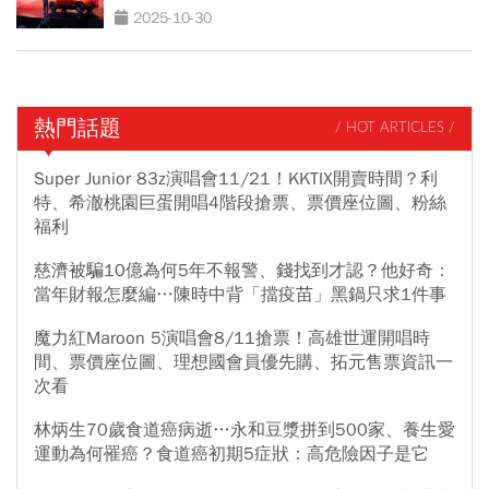
2025-10-30
熱門話題
/ HOT ARTICLES /
Super Junior 83z演唱會11/21！KKTIX開賣時間？利
特、希澈桃園巨蛋開唱4階段搶票、票價座位圖、粉絲
福利
慈濟被騙10億為何5年不報警、錢找到才認？他好奇：
當年財報怎麼編…陳時中背「擋疫苗」黑鍋只求1件事
魔力紅Maroon 5演唱會8/11搶票！高雄世運開唱時
間、票價座位圖、理想國會員優先購、拓元售票資訊一
次看
林炳生70歲食道癌病逝…永和豆漿拼到500家、養生愛
運動為何罹癌？食道癌初期5症狀：高危險因子是它