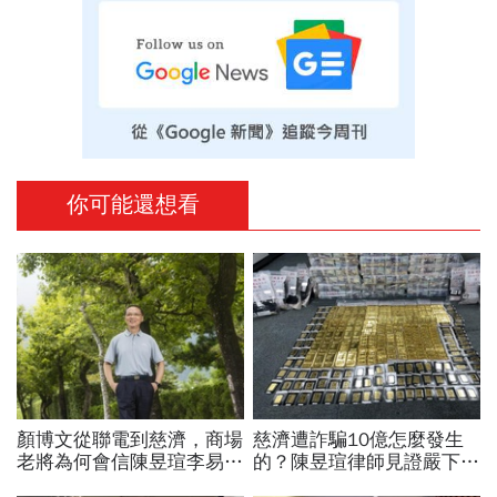
你可能還想看
顏博文從聯電到慈濟，商場
慈濟遭詐騙10億怎麼發生
老將為何會信陳昱瑄李易
的？陳昱瑄律師見證嚴下跪
儒、豪給10億？慈濟發
博信任！豪宅藏158公斤黃