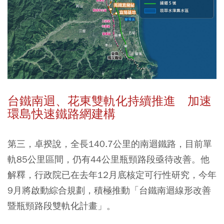
台鐵南迴、花東雙軌化持續推進 加速
環島快速鐵路網建構
第三，卓揆說，全長140.7公里的南迴鐵路，目前單
軌85公里區間，仍有44公里瓶頸路段亟待改善。他
解釋，行政院已在去年12月底核定可行性研究，今年
9月將啟動綜合規劃，積極推動「台鐵南迴線形改善
暨瓶頸路段雙軌化計畫」。