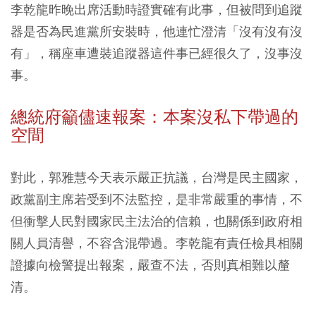
李乾龍昨晚出席活動時證實確有此事，但被問到追蹤
器是否為民進黨所安裝時，他連忙澄清「沒有沒有沒
有」，稱座車遭裝追蹤器這件事已經很久了，沒事沒
事。
總統府籲儘速報案：本案沒私下帶過的
空間
對此，郭雅慧今天表示嚴正抗議，台灣是民主國家，
政黨副主席若受到不法監控，是非常嚴重的事情，不
但衝擊人民對國家民主法治的信賴，也關係到政府相
關人員清譽，不容含混帶過。李乾龍有責任檢具相關
證據向檢警提出報案，嚴查不法，否則真相難以釐
清。