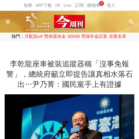
0
熱門：
月配息etf
勞保退休金
00939
勞保年金試算
存股名單
李乾龍座車被裝追蹤器稱「沒事免報
警」，總統府籲立即提告讓真相水落石
出…尹乃菁：國民黨手上有證據