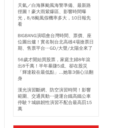
天氣／白海豚颱風海警準備、最新路
徑圖！豪大雨紫爆區、影響時間曝
光，8/8颱風假機率多大，10日報先
看
BIGBANG演唱會台灣時間、票價、座
位圖出爐！實名制台北高雄4場搶票日
期、售票平台…GD/大聲/太陽全來了
56歲才開始買股票，家庭主婦8年滾
出8千萬！半年暴賺5成、卻在股災
「輝達殺在最低點」...她靠3個心法翻
身
漢光演習斷網、防空演習時間！影響
範圍、交通異動…捷運台鐵高鐵公車
停駛？城鎮韌性演習不配合最高罰15
萬