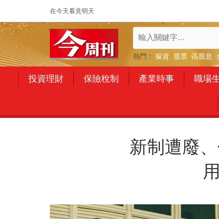
在今天看見明天
熱門：
投資
股票
高股息
投資理財
保險稅制
產業時事
職場
新制遭廢、