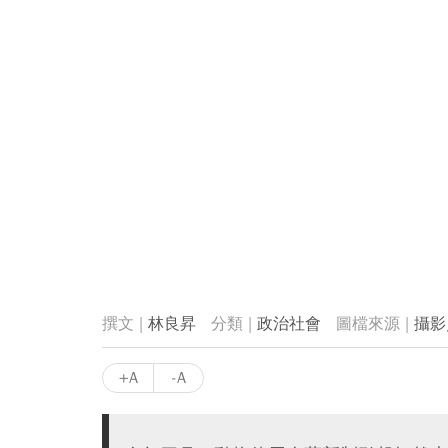
林良昇
政治社會
攝影
+A
-A