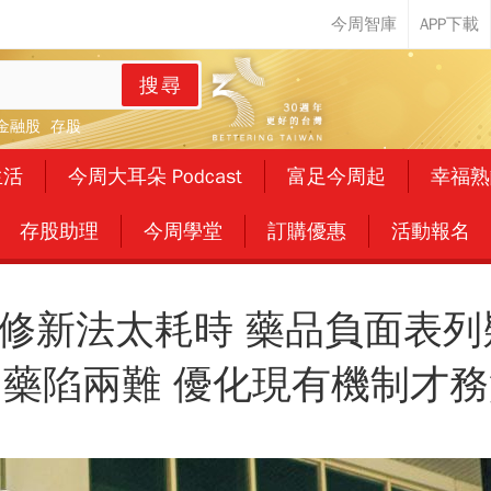
搜尋
金融股
存股
生活
今周大耳朵 Podcast
富足今周起
幸福熟
存股助理
今周學堂
訂購優惠
活動報名
修新法太耗時 藥品負面表列
用藥陷兩難 優化現有機制才務