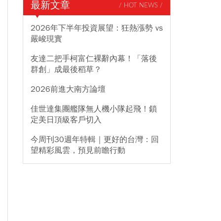
最新文章
/ HOT NEWS /
2026年下半年投資展望：狂熱漲勢 vs
嚴峻現實
友達二把手柯富仁裸辭內幕！「落後
群創」成最後稻草？
2026前進大南方論壇
佳世達集團艦隊無人機小隊起飛！鎖
定美日頂級客戶切入
今周刊30週年特輯｜更好的台灣：回
望精彩風雲，預見前瞻行動