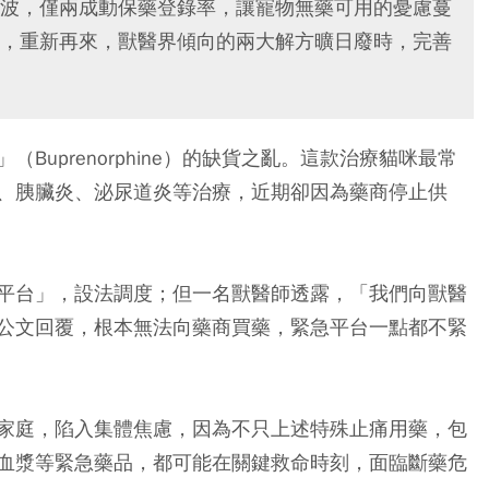
波，僅兩成動保藥登錄率，讓寵物無藥可用的憂慮蔓
，重新再來，獸醫界傾向的兩大解方曠日廢時，完善
uprenorphine）的缺貨之亂。這款治療貓咪最常
、胰臟炎、泌尿道炎等治療，近期卻因為藥商停止供
平台」，設法調度；但一名獸醫師透露，「我們向獸醫
公文回覆，根本無法向藥商買藥，緊急平台一點都不緊
家庭，陷入集體焦慮，因為不只上述特殊止痛用藥，包
血漿等緊急藥品，都可能在關鍵救命時刻，面臨斷藥危