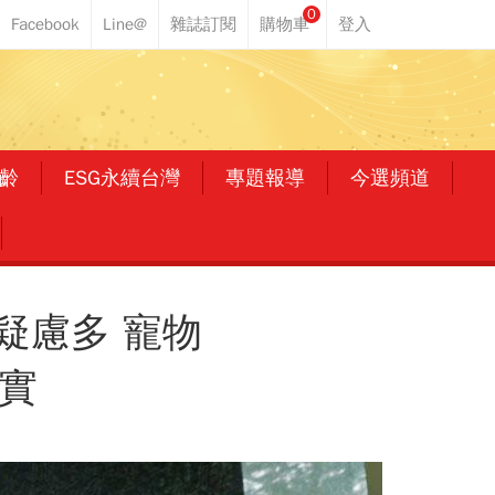
0
齡
ESG永續台灣
專題報導
今選頻道
疑慮多 寵物
實