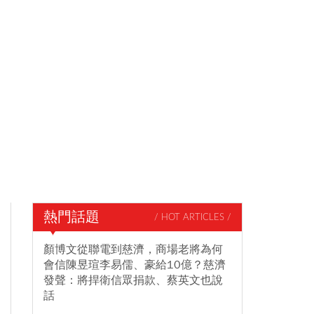
熱門話題
/ HOT ARTICLES /
顏博文從聯電到慈濟，商場老將為何
會信陳昱瑄李易儒、豪給10億？慈濟
發聲：將捍衛信眾捐款、蔡英文也說
話