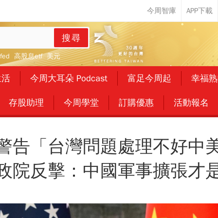
搜尋
fed
高股息etf
美元
生活
今周大耳朵 Podcast
富足今周起
幸福熟
存股助理
今周學堂
訂購優惠
活動報名
警告「台灣問題處理不好中
政院反擊：中國軍事擴張才