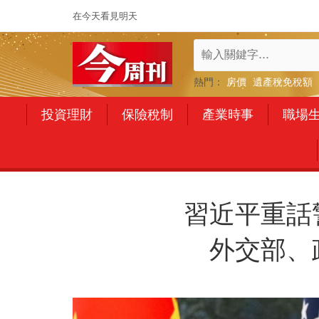
在今天看見明天
熱門：
房價
遺產稅免稅額
投資理財
保險稅制
產業時事
職場
習近平重話
外交部、