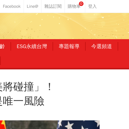
0
齡
ESG永續台灣
專題報導
今選頻道
美將碰撞」！
是唯一風險