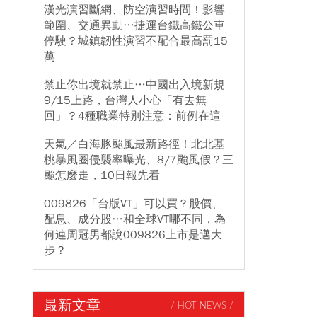
漢光演習斷網、防空演習時間！影響
範圍、交通異動…捷運台鐵高鐵公車
停駛？城鎮韌性演習不配合最高罰15
萬
禁止你出境就禁止…中國出入境新規
9/15上路，台灣人小心「有去無
回」？4種職業特別注意：前例在這
天氣／白海豚颱風最新路徑！北北基
桃暴風圈侵襲率曝光、8/7颱風假？三
颱怎麼走，10日報先看
009826「台版VT」可以買？股價、
配息、成分股…和全球VT哪不同，為
何連周冠男都說009826上市是邁大
步？
最新文章
/ HOT NEWS /