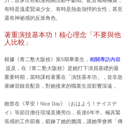
力，曾多次在動漫相關活動中獻唱。配音風格極廣，
有時是溫柔賢淑少女、有時是熱血強悍的女性，甚至
還有神祕感的反派角色。
著重演技基本功！核心理念「不要與他
人比較」
根據《青二塾大阪校》第5期畢業生，
相關專訪內容
提及，在《青二塾大阪校》是她打下演員基礎的最
重要時期，當時課程著重在「演技基本功」，並非急
著練習錄音配音，對她後來的職業生涯影響深遠 。
她曾在《早安！Nice Day》（おはよう！ナイスデ
イ）等節目擔任現場直播旁白，長達6年半。極具緊
張感的工作節奏，鍛鍊了她的膽識，讓她學會將「傳