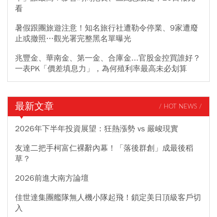
看
暑假跟團旅遊注意！知名旅行社遭勒令停業、9家遭廢
止或撤照…觀光署完整黑名單曝光
兆豐金、華南金、第一金、合庫金...官股金控買誰好？
一表PK「價差填息力」，為何殖利率最高未必划算
最新文章
/ HOT NEWS /
2026年下半年投資展望：狂熱漲勢 vs 嚴峻現實
友達二把手柯富仁裸辭內幕！「落後群創」成最後稻
草？
2026前進大南方論壇
佳世達集團艦隊無人機小隊起飛！鎖定美日頂級客戶切
入