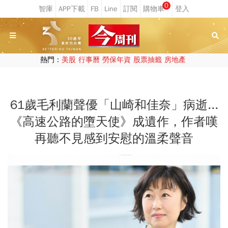
0
熱門：
美股
行事曆
勞保年資
股票抽籤
房地產
61歲毛利蘭聲優「山崎和佳奈」病逝...
《高速公路的墮天使》成遺作，作者嘆
再聽不見感到安慰的溫柔聲音