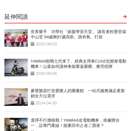
延伸閱讀
長青樂手 功學社「銀髮學習天堂」 讓長者粉墨登場
中山堂 94歲揪87歲高歌、跳有氧、打鼓
2025-09-03
YAMAHA勁戰七代來了、經典女用車CUXiE也變身電動
機車！山葉如何讓神車能重返榮耀、擦亮招牌
2025-09-04
豪聲樂器打造愛樂人的圖書館 一站式服務滿足產製
銷全方位需求
2024-04-30
選擇不打價格戰！YAMAHA攻電動機車，推廠辦合
一，設專門產線！能重回市占老二寶座？