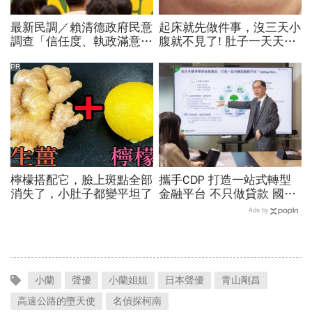
最新民調／賴清德政府民意
起床就先做件事，沒三天小
調查「信任度、執政滿意
腹就不見了! 肚子一天天變
度」雙升，不滿意比率下
小！
降…中央表現牽動縣市長選
PR
戰！
檸檬搭配它，臉上斑點全部
攜手CDP 打造一站式轉型
消失了，小肚子都變平坦了
金融平台 不只做貸款 國泰
世華化身減碳顧問
Ads by
小蘭
聲優
小蘭姐姐
日本聲優
青山剛昌
高速公路的墮天使
名偵探柯南