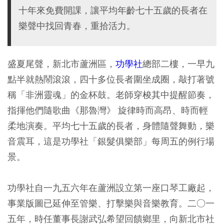
十年來免費開課，讓平均年齡七十五歲的長者在
樂聲中找回青春，重拾活力。
盛夏尾聲，新北市蘆洲區，
功學社
總部二樓，一早九
點半就熱鬧滾滾，四十多位長者圍坐成圈，敲打著號
稱「非洲靈魂」的金杯鼓。老師穿梭其中提醒節奏，
指揮他們隨歌曲《那魯灣》 旋律時而高昂、時而輕
柔地演奏。平均七十五歲的長者，身體隨聲舞動，樂
音震耳，這是功學社「銀髮俱樂部」每周五的例行場
景。
功學社自一九五六年在蘆洲設立第一座口琴工廠起，
事業版圖已延伸至管樂、打擊樂與音樂教育。二○一
五年，時任董事長謝武弘希望回饋鄉里，向新北市社