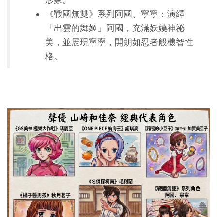
《戰國無雙》系列阿國、寧寧：演繹
「出雲的舞姬」阿國，充滿妖嬈神祕
美，並展現寧寧，開朗如忍者般機智性
格。