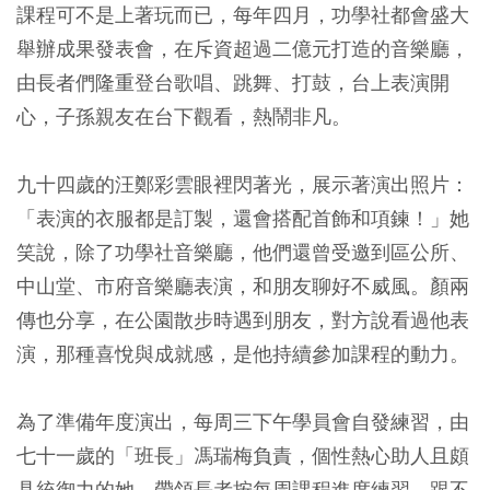
課程可不是上著玩而已，每年四月，功學社都會盛大
舉辦成果發表會，在斥資超過二億元打造的音樂廳，
由長者們隆重登台歌唱、跳舞、打鼓，台上表演開
心，子孫親友在台下觀看，熱鬧非凡。
九十四歲的汪鄭彩雲眼裡閃著光，展示著演出照片：
「表演的衣服都是訂製，還會搭配首飾和項鍊！」她
笑說，除了功學社音樂廳，他們還曾受邀到區公所、
中山堂、市府音樂廳表演，和朋友聊好不威風。顏兩
傳也分享，在公園散步時遇到朋友，對方說看過他表
演，那種喜悅與成就感，是他持續參加課程的動力。
為了準備年度演出，每周三下午學員會自發練習，由
七十一歲的「班長」馮瑞梅負責，個性熱心助人且頗
具統御力的她，帶領長者按每周課程進度練習，跟不