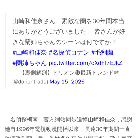
山崎和佳奈さん、素敵な蘭を30年間本当
にありがとうございました。 皆さんが好
きな蘭姉ちゃんのシーンは何ですか？
#山崎和佳奈
#名探偵コナン
#毛利蘭
#蘭姉ちゃん
pic.twitter.com/oXdFf7EJkZ
— 【裏側解剖】ドリオン🪯最新トレンド🆕
(@doriontrade)
May 15, 2026
「名偵探柯南」官方網站同步追悼山崎和佳奈，感謝
她自1996年電視動漫開播以來，長達30年期間一直