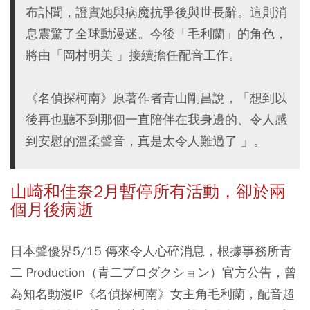
布訃聞，證實她與病魔抗爭後與世長辭。這則消
息震驚了全球動漫迷。今後「毛利蘭」的角色，
將由「岡村明美 」接續擔任配音工作。
《名偵探柯南》原著作者青山剛昌說，「想到以
後再也聽不到那個一直陪伴在我身邊的、令人感
到安慰的溫柔聲音，真是太令人難過了 」。
山崎和佳奈2月暫停所有活動，卻於兩
個月後病逝
日本聲優界5/15 傳來令人心碎消息，根據事務所青
二 Production（青二プロダクション）官方公告，曾
為知名動漫IP《名偵探柯南》女主角毛利蘭，配音超