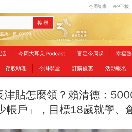
搜尋
股票抽籤
00929
生活
今周大耳朵 Podcast
富足今周起
幸福熟
存股助理
今周學堂
訂購優惠
活動報名
長津貼怎麼領？賴清德：50
少帳戶」，目標18歲就學、