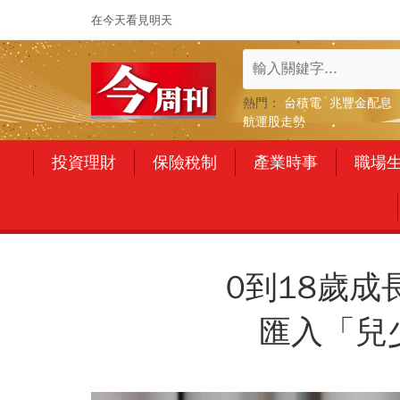
在今天看見明天
熱門：
台積電
兆豐金配息
航運股走勢
投資理財
保險稅制
產業時事
職場
0到18歲成
匯入「兒