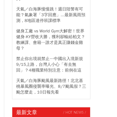
天氣／白海豚慢慢跳！週日陸警有可
能？氣象署「3字回應」...最新風雨預
測，8地區達停班課標準
健身工廠 vs World Gym大解密！世界
健身-KY營收大勝，獲利卻輸給柏文？
教練課、會籍…誰才是真正賺錢金雞
母？
禁止你出境就禁止…中國出入境新規
9/15上路，台灣人小心「有去無
回」？4種職業特別注意：前例在這
天氣／白海豚颱風最新路徑！北北基
桃暴風圈侵襲率曝光、8/7颱風假？三
颱怎麼走，10日報先看
最新文章
/ HOT NEWS /