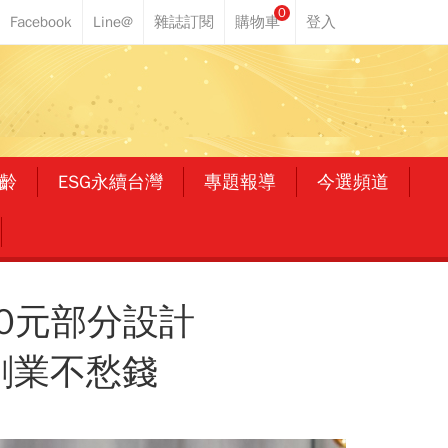
0
齡
ESG永續台灣
專題報導
今選頻道
00元部分設計
創業不愁錢