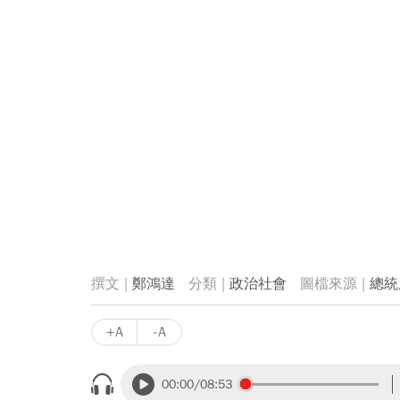
鄭鴻達
政治社會
總統
+A
-A
00:00
/08:53