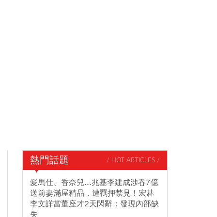
熱門話題
/ HOT ARTICLES /
愛馬仕、香奈兒...兆基李建成涉吞7億
送前妻滿屋精品，遭羈押禁見！宏碁
李文詳當董座才2天閃辭：發現內部缺
失