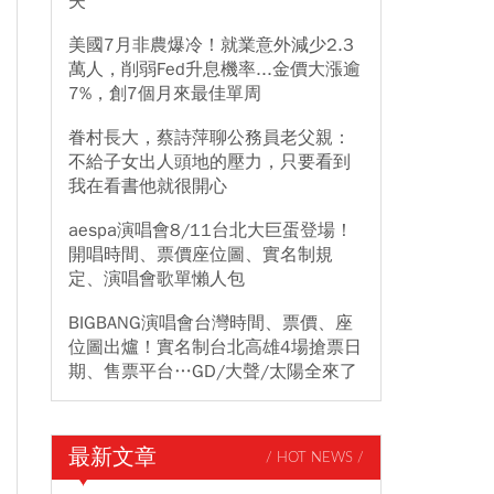
失
美國7月非農爆冷！就業意外減少2.3
萬人，削弱Fed升息機率...金價大漲逾
7%，創7個月來最佳單周
眷村長大，蔡詩萍聊公務員老父親：
不給子女出人頭地的壓力，只要看到
我在看書他就很開心
aespa演唱會8/11台北大巨蛋登場！
開唱時間、票價座位圖、實名制規
定、演唱會歌單懶人包
BIGBANG演唱會台灣時間、票價、座
位圖出爐！實名制台北高雄4場搶票日
期、售票平台…GD/大聲/太陽全來了
最新文章
/ HOT NEWS /