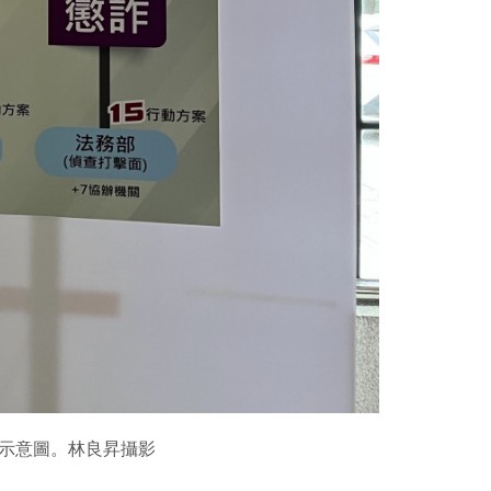
制示意圖。林良昇攝影