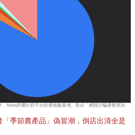
，Meta所屬社群平台的通報數暴增。取自「網路詐騙通報查詢
 爆發「季節農產品」偽冒潮，倒店出清全是