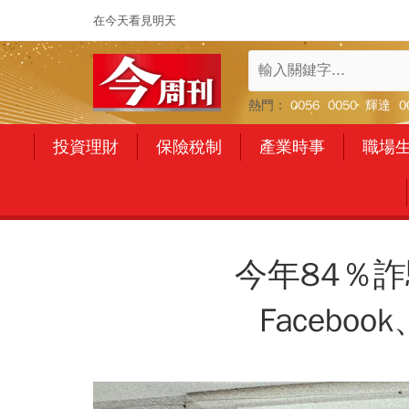
在今天看見明天
熱門：
0056
0050
輝達
0
投資理財
保險稅制
產業時事
職場
今年84％
Facebo