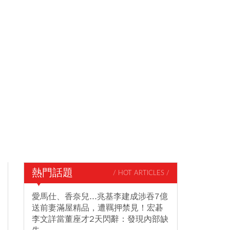
熱門話題
/ HOT ARTICLES /
愛馬仕、香奈兒...兆基李建成涉吞7億
送前妻滿屋精品，遭羈押禁見！宏碁
李文詳當董座才2天閃辭：發現內部缺