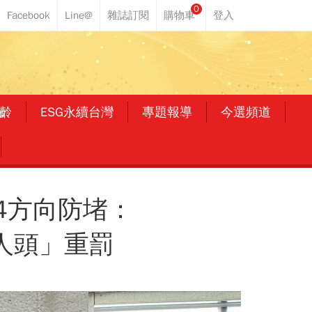
0
齡
ESG永續台灣
專題報導
今選頻道
4方向防堵：
「按人頭」重罰