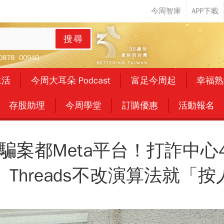
搜尋
0878
00940
生活
今周大耳朵 Podcast
富足今周起
幸福熟
存股助理
今周學堂
訂購優惠
活動報名
詐騙案都Meta平台！打詐中心
ok、Threads不改演算法就