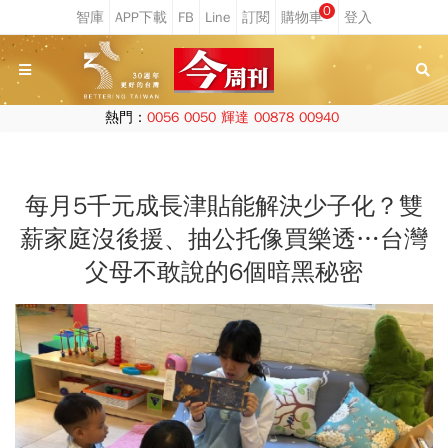
0
熱門：
0056
0050
輝達
00878
00940
每月5千元成長津貼能解決少子化？雙
薪家庭沒後援、抽公托像買樂透…台灣
父母不敢說的6個暗黑秘密