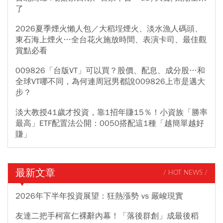
了
2026夏季煙火懶人包／大稻埕煙火、淡水漁人碼頭、
東石海上煙火…全台花火施放時間、表演卡司、最佳觀
賞點必看
009826「台版VT」可以買？股價、配息、成分股…和
全球VT哪不同，為何連周冠男都說009826上市是邁大
步？
淡大教授41歲才投資，靠1招年賺15％！小資族「勝率
最高」ETF配置法公開：0050搭配這1種「越簡單越好
賺」
最新文章
/ HOT NEWS /
2026年下半年投資展望：狂熱漲勢 vs 嚴峻現實
友達二把手柯富仁裸辭內幕！「落後群創」成最後稻