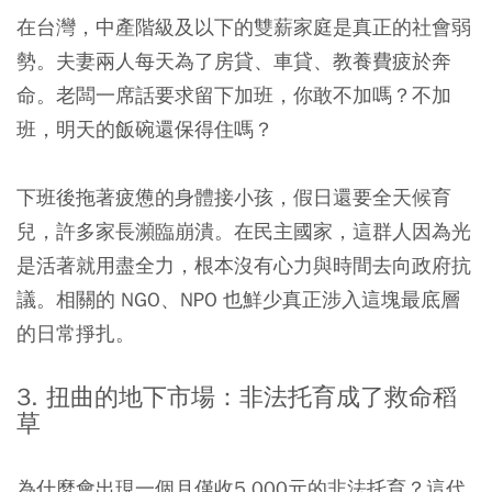
在台灣，中產階級及以下的雙薪家庭是真正的社會弱
勢。夫妻兩人每天為了房貸、車貸、教養費疲於奔
命。老闆一席話要求留下加班，你敢不加嗎？不加
班，明天的飯碗還保得住嗎？
下班後拖著疲憊的身體接小孩，假日還要全天候育
兒，許多家長瀕臨崩潰。在民主國家，這群人因為光
是活著就用盡全力，根本沒有心力與時間去向政府抗
議。相關的 NGO、NPO 也鮮少真正涉入這塊最底層
的日常掙扎。
3. 扭曲的地下市場：非法托育成了救命稻
草
為什麼會出現一個月僅收5,000元的非法托育？這代