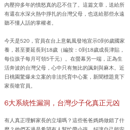
內壓抑多年的憤怒真的忍不住了。這篇文章，送給所
有還在水深火熱中掙扎的台灣父母，也送給那些永遠
聽不懂人話的掌權者。
今天是520，官員在台上意氣風發地宣示0到6歲國家
養，甚至要延長到18歲（編按：0到18歲成長津貼，
每位孩子每月可領5千元）。在螢幕另一端，正為生
活奔波的台灣父母，心中只有無比的諷刺與麻木。近
日桃園驚爆未立案的非法托育中心案，新聞標題竟下
家長嗆官員。
6大系統性漏洞，台灣少子化真正元凶
有人真正理解家長的立場嗎？這些爸爸媽媽做錯了什
麼？他們不過是希望有人幫忙帶小孩，好讓自己能安