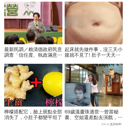
PR
最新民調／賴清德政府民意
起床就先做件事，沒三天小
調查「信任度、執政滿意
腹就不見了! 肚子一天天變
度」雙升，不滿意比率下
小！
降…中央表現牽動縣市長選
PR
戰！
檸檬搭配它，臉上斑點全部
69歲溫慶珠過世…曾當秘
消失了，小肚子都變平坦了
書、空姐還差點去演戲，擁
過婚姻「只信一見鍾情」！
Ads by