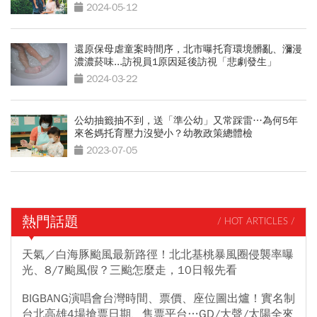
2024-05-12
還原保母虐童案時間序，北市曝托育環境髒亂、瀰漫
濃濃菸味...訪視員1原因延後訪視「悲劇發生」
2024-03-22
公幼抽籤抽不到，送「準公幼」又常踩雷…為何5年
來爸媽托育壓力沒變小？幼教政策總體檢
2023-07-05
熱門話題
/ HOT ARTICLES /
天氣／白海豚颱風最新路徑！北北基桃暴風圈侵襲率曝
光、8/7颱風假？三颱怎麼走，10日報先看
BIGBANG演唱會台灣時間、票價、座位圖出爐！實名制
台北高雄4場搶票日期、售票平台…GD/大聲/太陽全來