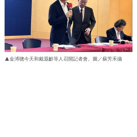
▲金溥聰今天和戴遐齡等人召開記者會。圖／蘇芳禾攝