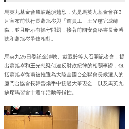
馬英九基金會風波越演越烈，先是馬英九基金會在3
月宣布前執行長蕭旭岑與「前員工」王光慈完成離
職，並且暗示有操守問題，接著前國安會秘書長金溥
聰和蕭旭岑爭鋒相對。
馬英九25日委託金溥聰、戴遐齡等人召開記者會，提
出蕭旭岑和王光慈疑似違反財政紀律的相關事證，包
括蕭旭岑從甫被推選為大陸全國台企聯會長候選人的
廈門台協會長韓螢煥手中接過大筆現金，以及馬英九
缺席馬習會十週年活動等指控。