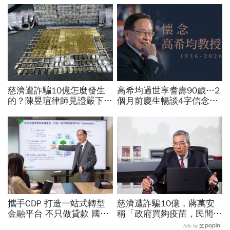
慈濟遭詐騙10億怎麼發生
高希均過世享耆壽90歲…2
的？陳昱瑄律師見證嚴下跪
個月前慶生暢談4字信念，
博信任！豪宅藏158公斤黃
回憶錄給讀者忠告：自求多
金，洗錢手法曝光…慈濟回
福、一切靠自己爭氣
應了
攜手CDP 打造一站式轉型
慈濟遭詐騙10億，蔣萬安
金融平台 不只做貸款 國泰
稱「政府買夠疫苗，民間就
世華化身減碳顧問
不用採購」！謝金河：這句
Ads by