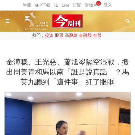
0
熱門：
投資
股票
高股息
金融股
存股
金溥聰、王光慈、蕭旭岑隔空混戰，搬
出周美青和馬以南「誰是說真話」？馬
英九聽到「這件事」紅了眼眶