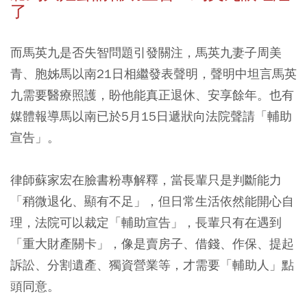
了
而馬英九是否失智問題引發關注，馬英九妻子周美
青、胞姊馬以南21日相繼發表聲明，聲明中坦言馬英
九需要醫療照護，盼他能真正退休、安享餘年。也有
媒體報導馬以南已於5月15日遞狀向法院聲請「輔助
宣告」。
律師蘇家宏在臉書粉專解釋，當長輩只是判斷能力
「稍微退化、顯有不足」，但日常生活依然能開心自
理，法院可以裁定「輔助宣告」，長輩只有在遇到
「重大財產關卡」，像是賣房子、借錢、作保、提起
訴訟、分割遺產、獨資營業等，才需要「輔助人」點
頭同意。