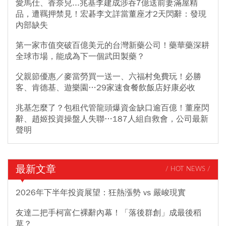
愛馬仕、香奈兒...兆基李建成涉吞7億送前妻滿屋精
品，遭羈押禁見！宏碁李文詳當董座才2天閃辭：發現
內部缺失
第一家市值突破百億美元的台灣新藥公司！藥華藥深耕
全球市場，能成為下一個武田製藥？
父親節優惠／麥當勞買一送一、六福村免費玩！必勝
客、肯德基、遊樂園…29家速食餐飲飯店好康必收
兆基怎麼了？包租代管龍頭爆資金缺口逾百億！董座閃
辭、趙姬投資操盤人失聯…187人組自救會，公司最新
聲明
最新文章
/ HOT NEWS /
2026年下半年投資展望：狂熱漲勢 vs 嚴峻現實
友達二把手柯富仁裸辭內幕！「落後群創」成最後稻
草？