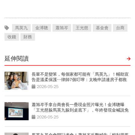
話說得不夠公道
馬英九
金溥聰
蕭旭岑
王光慈
基金會
台商
收錢
財務
延伸閱讀
長輩不是變笨，每個家都可能有「馬英九」！輔助宣
告是溫柔保護…律師7個叮嚀：太晚申請連房子都救
不回
2026-05-25
蕭旭岑手拿台商會長一疊現金照片曝光！金溥聰曝
「王光慈躲馬英九躲到桌底下」，年終發現金喊說免
繳稅
2026-05-25