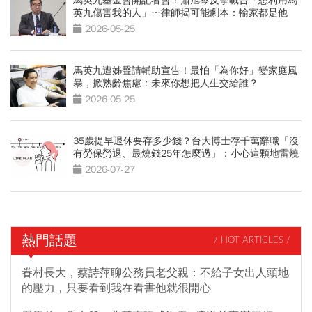
馬英九基金會開記者會！蕭旭岑反擊喊告「想利用馬
英九傷害我的人」…律師揭可能劇本：輸家都是他
2026-05-25
馬英九遭姊聲請輔助宣告！最怕「為你好」變家庭風
暴，掀熟齡焦慮：未來你想把人生交給誰？
2026-05-25
35歲提早退休要存多少錢？台大博士存千萬辭職「沒
有勞保勞退、最燒錢25年怎麼過」：小心這顆地雷燒
光存款
2026-07-27
熱門話題
/ HOT ARTICLES /
眷村長大，蔡詩萍聊公務員老父親：不給子女出人頭地
的壓力，只要看到我在看書他就很開心