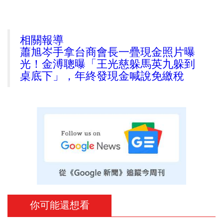
相關報導
蕭旭岑手拿台商會長一疊現金照片曝
光！金溥聰曝「王光慈躲馬英九躲到
桌底下」，年終發現金喊說免繳稅
你可能還想看