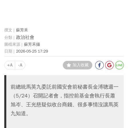
蘇芳禾
政治社會
蘇芳禾攝
2026-05-25 17:29
+A
-A
加入收藏
前總統馬英九委託前國安會前秘書長金溥聰週一
（5/24）召開記者會，指控前基金會執行長蕭
旭岑、王光慈疑似收台商錢、很多事情沒讓馬英
九知道。