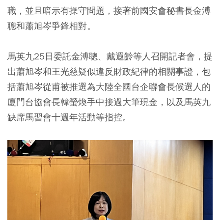
職，並且暗示有操守問題，接著前國安會秘書長金溥
聰和蕭旭岑爭鋒相對。
馬英九25日委託金溥聰、戴遐齡等人召開記者會，提
出蕭旭岑和王光慈疑似違反財政紀律的相關事證，包
括蕭旭岑從甫被推選為大陸全國台企聯會長候選人的
廈門台協會長韓螢煥手中接過大筆現金，以及馬英九
缺席馬習會十週年活動等指控。