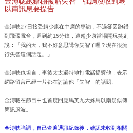
金溥聰跑錯棚被虧失智 強調沒收到馬
以南訊息要提告
金溥聰27日接受趙少康在中廣的專訪，不過卻因跑錯
到飛碟電台，遲到約15分鐘，遭趙少康當場開玩笑虧
說：「我的天，我不好意思講你失智了喔？現在很流
行失智這個話題。」
金溥聰也坦言，事後太太還特地打電話提醒他，表示
網路留言已經一片都在討論他「失智」的話題。
金溥聰在節目中也首度回應馬英九大姊馬以南疑似傳
簡訊風波。
金溥聰強調，自己查遍通訊紀錄後，確認未收到相關