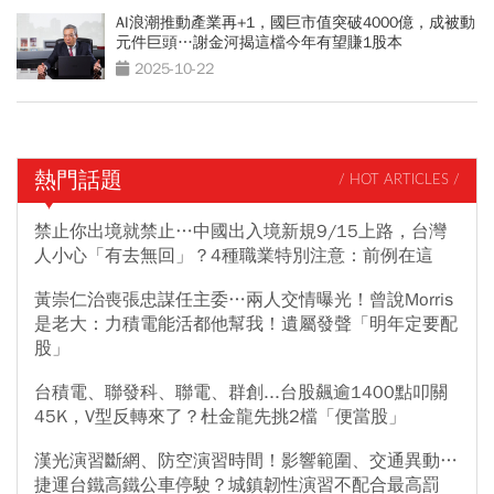
AI浪潮推動產業再+1，國巨市值突破4000億，成被動
元件巨頭…謝金河揭這檔今年有望賺1股本
2025-10-22
熱門話題
/ HOT ARTICLES /
禁止你出境就禁止…中國出入境新規9/15上路，台灣
人小心「有去無回」？4種職業特別注意：前例在這
黃崇仁治喪張忠謀任主委…兩人交情曝光！曾說Morris
是老大：力積電能活都他幫我！遺屬發聲「明年定要配
股」
台積電、聯發科、聯電、群創...台股飆逾1400點叩關
45K，V型反轉來了？杜金龍先挑2檔「便當股」
漢光演習斷網、防空演習時間！影響範圍、交通異動…
捷運台鐵高鐵公車停駛？城鎮韌性演習不配合最高罰