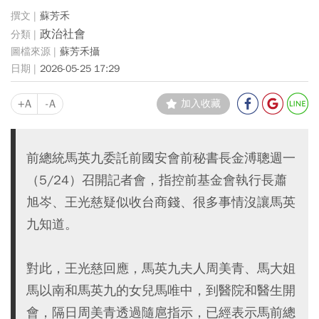
蘇芳禾
政治社會
蘇芳禾攝
2026-05-25 17:29
+A
-A
加入收藏
前總統馬英九委託前國安會前秘書長金溥聰週一
（5/24）召開記者會，指控前基金會執行長蕭
旭岑、王光慈疑似收台商錢、很多事情沒讓馬英
九知道。
對此，王光慈回應，馬英九夫人周美青、馬大姐
馬以南和馬英九的女兒馬唯中，到醫院和醫生開
會，隔日周美青透過隨扈指示，已經表示馬前總