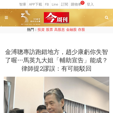
0
熱門：
投資
股票
高股息
金融股
存股
金溥聰專訪跑錯地方，趙少康虧你失智
了喔…馬英九大姐「輔助宣告」能成？
律師提2謬誤：有可能駁回