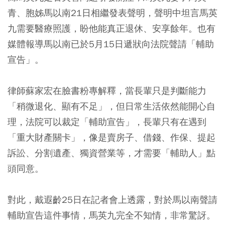
青、胞姊馬以南21日相繼發表聲明，聲明中坦言馬英
九需要醫療照護，盼他能真正退休、安享餘年。也有
媒體報導馬以南已於5月15日遞狀向法院聲請「輔助
宣告」。
律師蘇家宏在臉書粉專解釋，當長輩只是判斷能力
「稍微退化、顯有不足」，但日常生活依然能開心自
理，法院可以裁定「輔助宣告」，長輩只有在遇到
「重大財產關卡」，像是賣房子、借錢、作保、提起
訴訟、分割遺產、獨資營業等，才需要「輔助人」點
頭同意。
對此，戴遐齡25日在記者會上透露，對於馬以南聲請
輔助宣告這件事情，馬英九完全不知情，非常驚訝。