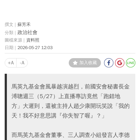
蘇芳禾
政治社會
資料照
2026-05-27 12:03
+A
-A
加入收藏
馬英九基金會風暴越演越烈，前國安會秘書長金
溥聰週三（5/27）上直播專訪竟然「跑錯地
方」大遲到，還被主持人趙少康開玩笑說「我的
天！我不好意思講『你失智了喔』？」
而馬英九基金會董事、三人調查小組發言人李德