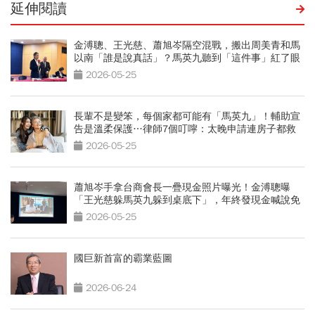
延伸閱讀
金溥聰、王光慈、蕭旭岑隔空混戰，搬出周美青和馬
以南「誰是說真話」？馬英九聽到「這件事」紅了眼
眶
2026-05-25
長輩不是變笨，每個家都可能有「馬英九」！輔助宣
告是溫柔保護…律師7個叮嚀：太晚申請連房子都救
不回
2026-05-25
蕭旭岑手拿台商會長一疊現金照片曝光！金溥聰曝
「王光慈躲馬英九躲到桌底下」，年終發現金喊說免
繳稅
2026-05-25
國巨新首富的霸業藍圖
2026-06-24