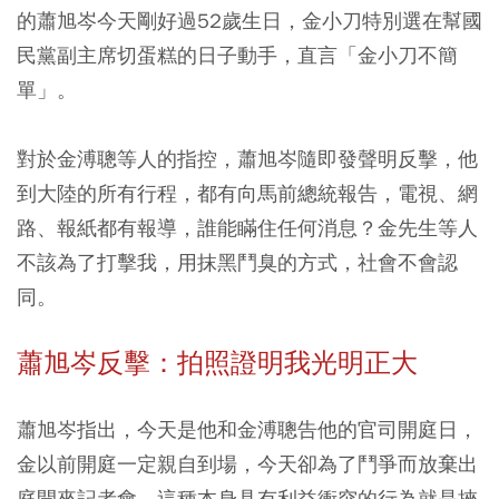
的蕭旭岑今天剛好過52歲生日，金小刀特別選在幫國
民黨副主席切蛋糕的日子動手，直言「金小刀不簡
單」。
對於金溥聰等人的指控，蕭旭岑隨即發聲明反擊，他
到大陸的所有行程，都有向馬前總統報告，電視、網
路、報紙都有報導，誰能瞞住任何消息？金先生等人
不該為了打擊我，用抹黑鬥臭的方式，社會不會認
同。
蕭旭岑反擊：拍照證明我光明正大
蕭旭岑指出，今天是他和金溥聰告他的官司開庭日，
金以前開庭一定親自到場，今天卻為了鬥爭而放棄出
庭開來記者會，這種本身具有利益衝突的行為就是挾