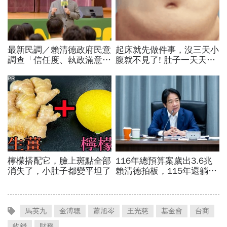
馬英九
金溥聰
蕭旭岑
王光慈
基金會
台商
收錢
財務