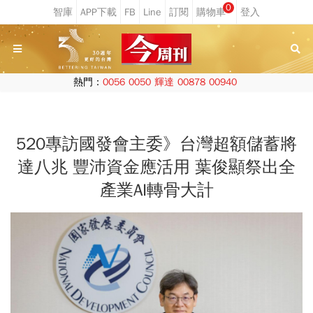
0
熱門：
0056
0050
輝達
00878
00940
520專訪國發會主委》台灣超額儲蓄將
達八兆 豐沛資金應活用 葉俊顯祭出全
產業AI轉骨大計