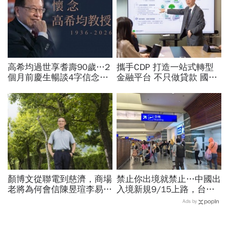
高希均過世享耆壽90歲…2
攜手CDP 打造一站式轉型
個月前慶生暢談4字信念，
金融平台 不只做貸款 國泰
回憶錄給讀者忠告：自求多
世華化身減碳顧問
福、一切靠自己爭氣
顏博文從聯電到慈濟，商場
禁止你出境就禁止…中國出
老將為何會信陳昱瑄李易
入境新規9/15上路，台灣
儒、豪給10億？慈濟發
人小心「有去無回」？4種
Ads by
聲：將捍衛信眾捐款、蔡英
職業特別注意：前例在這
文也說話