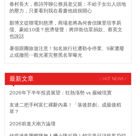
眷村長大，蔡詩萍聊公務員老父親：不給子女出人頭地
的壓力，只要看到我在看書他就很開心
顏博文從聯電到慈濟，商場老將為何會信陳昱瑄李易
儒、豪給10億？慈濟發聲：將捍衛信眾捐款、蔡英文
也說話
暑假跟團旅遊注意！知名旅行社遭勒令停業、9家遭廢
止或撤照…觀光署完整黑名單曝光
最新文章
/ HOT NEWS /
2026年下半年投資展望：狂熱漲勢 vs 嚴峻現實
友達二把手柯富仁裸辭內幕！「落後群創」成最後稻
草？
2026前進大南方論壇