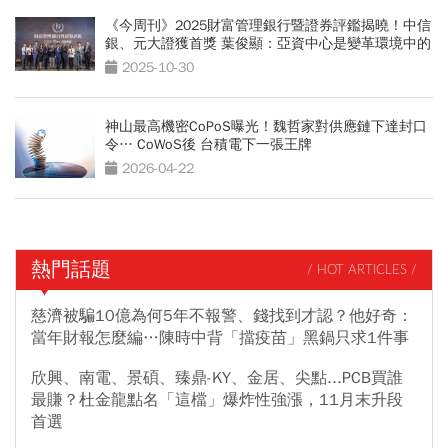
《今周刊》2025財富管理銀行暨證券評鑑揭曉！中信
銀、元大證獲首獎 葉俊顯：亞資中心是變革環境中的
關鍵戰略
2025-10-30
神山最高機密CoPoS曝光！魏哲家對供應鏈下達封口
令… CoWoS後 台積電下一張王牌
2026-04-22
熱門話題
/ HOT ARTICLES /
慈濟被騙10億為何5年不報警、錢找到才認？他好奇：
當年財報怎麼編…陳時中背「擋疫苗」黑鍋只求1件事
欣興、南電、景碩、臻鼎-KY、金居、尖點...PCB買誰
最賺？杜金龍點名「這檔」爆炸性強漲，11月末升段
首選