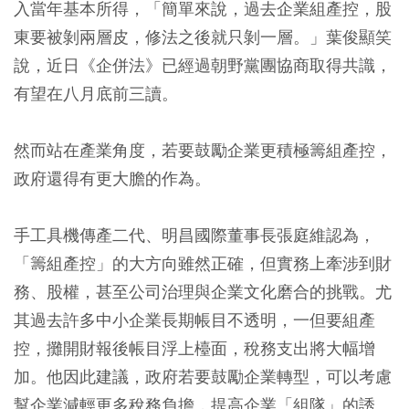
入當年基本所得，「簡單來說，過去企業組產控，股
東要被剝兩層皮，修法之後就只剝一層。」葉俊顯笑
說，近日《企併法》已經過朝野黨團協商取得共識，
有望在八月底前三讀。
然而站在產業角度，若要鼓勵企業更積極籌組產控，
政府還得有更大膽的作為。
手工具機傳產二代、明昌國際董事長張庭維認為，
「籌組產控」的大方向雖然正確，但實務上牽涉到財
務、股權，甚至公司治理與企業文化磨合的挑戰。尤
其過去許多中小企業長期帳目不透明，一但要組產
控，攤開財報後帳目浮上檯面，稅務支出將大幅增
加。他因此建議，政府若要鼓勵企業轉型，可以考慮
幫企業減輕更多稅務負擔，提高企業「組隊」的誘