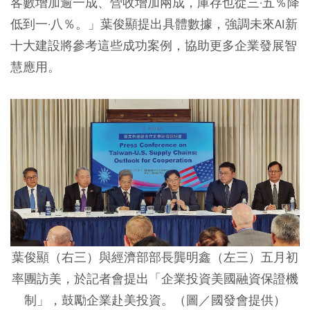
客數增加逾一成、營收增加兩成，庫存也從三·五％降
低到一·八％。」葉俊顯提出具體數據，強調未來AI新
十大建設將參考這些成功案例，協助更多企業發展智
慧應用。
葉俊顯（右三）與經濟部部長龔明鑫（左三）五月初
率團訪美，於記者會提出「企業投資美國融資保證機
制」，鼓勵企業赴美投資。（圖／國發會提供）