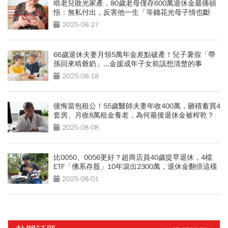
啃老兒敗光家產，80歲老母僅存600萬退休金最痛頓
悟：無私付出，反害他一生「等錢花光母子情也斷
了」
2025-08-27
66歲退休夫妻月領5萬年金差點破產！兒子暑假「帶
孫回來啃爺奶」...金援成年子女前該想清楚的事
2025-08-18
後悔當包租公！55歲醫師夫妻年收400萬，砸積蓄買4
套房、月收8萬租金養老，為何最後退休金被榨乾？
2025-08-08
比0050、0056更好？超商店員40歲提早退休，4檔
ETF「佛系存股」10年滾出2300萬，退休金翻倍這樣
買
2025-08-01