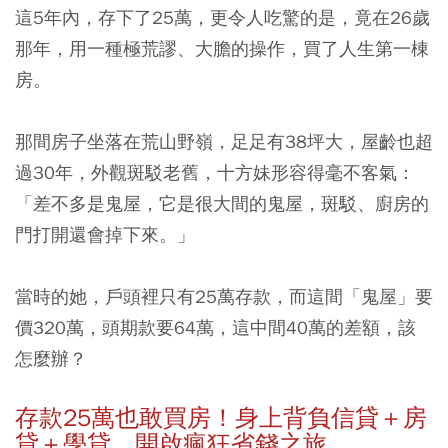
這5年內，存下了25萬，更令人吃驚的是，竟在26歲
那年，用一種極荒謬、大膽的操作，買了人生第一棟
房。
那間房子坐落在荒山野嶺，足足有38坪大，屋齡也超
過30年，外觀斑駁老舊，十方妹形容得毫不客氣：
「差不多是鬼屋，它是很大間的鬼屋，斑駁、廚房的
門打開還會掉下來。」
當時的她，戶頭裡只有25萬存款，而這間「鬼屋」要
價320萬，頭期款要64萬，這中間40萬的差額，該
怎麼辦？
存款25萬也敢買房！身上背負信貸＋房
貸＋學貸，開啟瘋狂省錢之旅