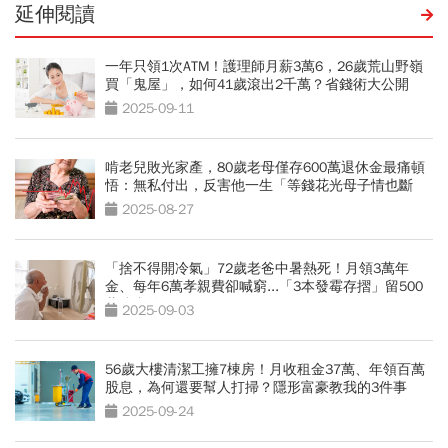
延伸閱讀
一年只領1次ATM！護理師月薪3萬6，26歲荒山野嶺
買「鬼屋」，如何41歲滾出2千萬？省錢術大公開
2025-09-11
啃老兒敗光家產，80歲老母僅存600萬退休金最痛頓
悟：無私付出，反害他一生「等錢花光母子情也斷
了」
2025-08-27
「捨不得開冷氣」72歲老爸中暑熱死！月領3萬年
金、每年6萬孝親費卻喊窮...「3本發霉存摺」留500
萬遺產啟示
2025-09-03
56歲大樓清潔工擁7棟房！月收租金37萬、年領百萬
股息，為何還要幫人打掃？隱形富豪教我的3件事
2025-09-24