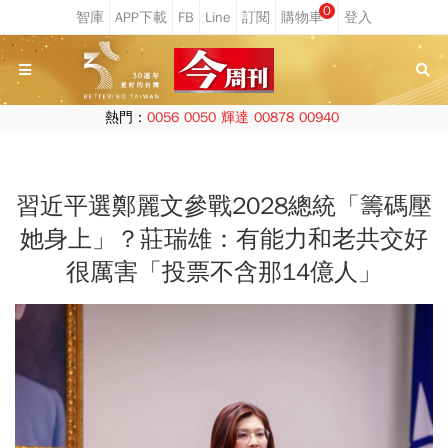
0
熱門：
0056
0050
輝達
00878
00940
習近平選鄭麗文參戰2028總統「籌碼壓
她身上」？莊瑞雄：有能力和老共交好
很厲害「投票不含那14億人」