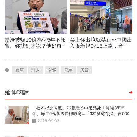
買房
理財
省錢
鬼屋
房貸
延伸閱讀
「捨不得開冷氣」72歲老爸中暑熱死！月領3萬年
金、每年6萬孝親費卻喊窮...「3本發霉存摺」留500
萬遺產啟示
2025-09-03