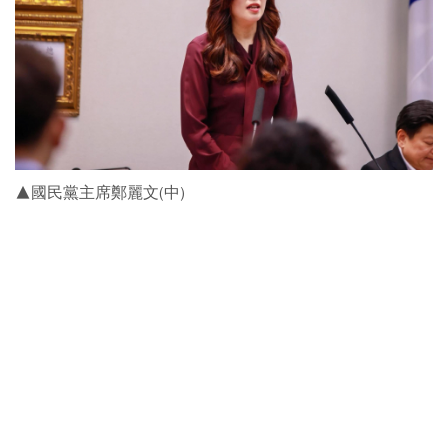
▲國民黨主席鄭麗文(中)