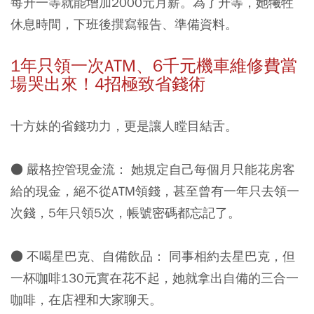
每升一等就能增加2000元月薪。為了升等，她犧牲
休息時間，下班後撰寫報告、準備資料。
1年只領一次ATM、6千元機車維修費當
場哭出來！4招極致省錢術
十方妹的省錢功力，更是讓人瞠目結舌。
● 嚴格控管現金流： 她規定自己每個月只能花房客
給的現金，絕不從ATM領錢，甚至曾有一年只去領一
次錢，5年只領5次，帳號密碼都忘記了。
● 不喝星巴克、自備飲品：
同事相約去星巴克，但
一杯咖啡130元實在花不起，她就拿出自備的三合一
咖啡，在店裡和大家聊天。