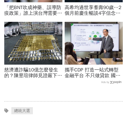
「把BNT吹成神藥、誤導防
高希均過世享耆壽90歲…2
疫政策」誰上演台灣需要中
個月前慶生暢談4字信念，
國施予恩惠的大戲？杜奕
回憶錄給讀者忠告：自求多
瑾：還防疫團隊一個公道
福、一切靠自己爭氣
慈濟遭詐騙10億怎麼發生
攜手CDP 打造一站式轉型
的？陳昱瑄律師見證嚴下跪
金融平台 不只做貸款 國泰
博信任！豪宅藏158公斤黃
世華化身減碳顧問
Ads by
金，洗錢手法曝光…慈濟回
應了
總統大選