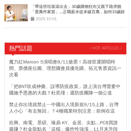
「帶這些垃圾滾出去」30歲購物狂向父親下跪求饒
「賣萬件家當」...正職薪水從未破百萬，如何33歲財
務自由？
2025-10-01
熱門話題
/ HOT ARTICLES /
魔力紅Maroon 5演唱會8/11搶票！高雄世運開唱時
間、票價座位圖、理想國會員優先購、拓元售票資訊一
次看
「把BNT吹成神藥、誤導防疫政策」誰上演台灣需要中
國施予恩惠的大戲？杜奕瑾：還防疫團隊一個公道
禁止你出境就禁止…中國出入境新規9/15上路，台灣
人小心「有去無回」？4種職業特別注意：前例在這
欣興、南電、景碩、臻鼎-KY、金居、尖點...PCB買誰
最賺？杜金龍點名「這檔」爆炸性強漲，11月末升段