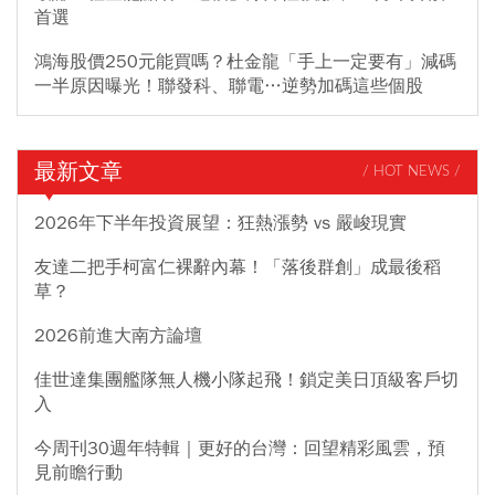
首選
鴻海股價250元能買嗎？杜金龍「手上一定要有」減碼
一半原因曝光！聯發科、聯電…逆勢加碼這些個股
最新文章
/ HOT NEWS /
2026年下半年投資展望：狂熱漲勢 vs 嚴峻現實
友達二把手柯富仁裸辭內幕！「落後群創」成最後稻
草？
2026前進大南方論壇
佳世達集團艦隊無人機小隊起飛！鎖定美日頂級客戶切
入
今周刊30週年特輯｜更好的台灣：回望精彩風雲，預
見前瞻行動