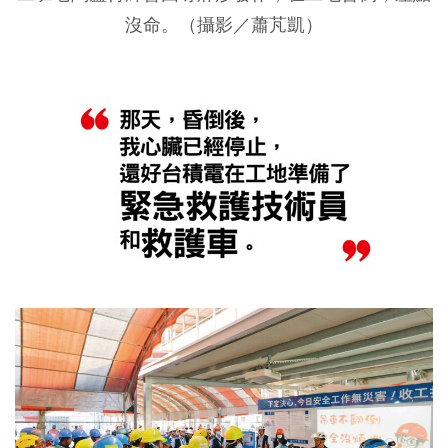
沒命。（攝影／蕭芃凱）