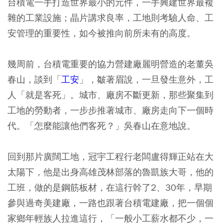
台積電一手打造世界最小的元件，一手興建世界最複
雜的工業設施；晶片講求良率，工地則考驗人命、工
安管理的重要性，如今被推向前所未有的高度。
幾周前，台積電重要的協力營建廠麗明營造的老董吳
春山，談到「
工安
」，皺著眉說，一旦發生意外，工
人「就是客死」。城市、廠房不斷更新，那些聚集到
工地的勞動者，一步步推著城市、廠房走向下一個時
代。「怎麼能讓他們客死？」吳春山在意地說。
回到那片廣闊工地，冠宇工程行老闆盧得輝正站在大
太陽下，他是出身高雄茂林部落的魯凱族大哥，他的
工班，做的是鋼筋板材，在這行幹了2、30年，早期
參與過奇美建廠，一路也跟著台積電建廠，把一個個
家鄉年輕族人拉進這行，「一般小工薪水都不少，一