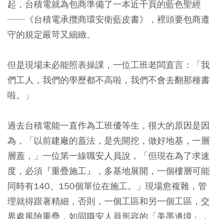
起，台積電就為包商準備了一本近千頁的藍色聖經
──《台積電承攬商環安衛藍皮書》，裡頭要包商遵
守的規定嚴苛又細緻。
但是現場未必能照表操課，一位工班老闆直言：「我
們工人，我們的學歷都不高啦，我們不會去翻那種書
啦。」
過去台積電能一直作為工班優等生，很大的原因是因
為，「以前建廠的蓋法，是先開挖，做好地基，一層
層蓋，」一位第一線職安人員說，「但現在為了求速
度，必須『重疊施工』，多基地展開，一個樓層可能
同時有140、150個單位在施工。」現場愈複雜，管
理就得跟著精細，否則，一個工區和另一個工區，交
界處風險重疊，如同職安人員形容的「美墨邊境」，