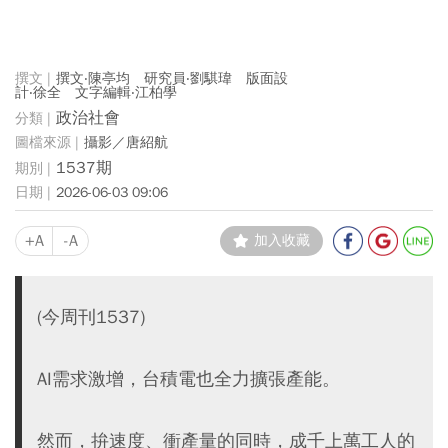
撰文‧陳亭均 研究員‧劉騏瑋 版面設
計‧徐全 文字編輯‧江柏學
政治社會
攝影／唐紹航
1537期
2026-06-03 09:06
+A
-A
加入收藏
(今周刊1537)
AI需求激增，台積電也全力擴張產能。
然而，拚速度、衝產量的同時，成千上萬工人的