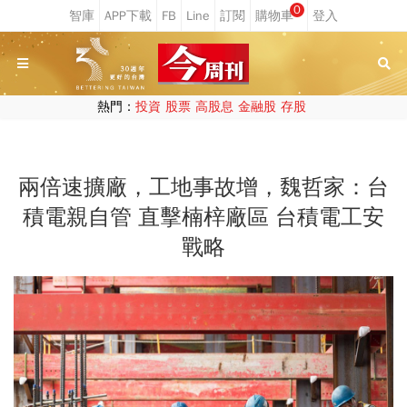
0
熱門：
投資
股票
高股息
金融股
存股
兩倍速擴廠，工地事故增，魏哲家：台
積電親自管 直擊楠梓廠區 台積電工安
戰略