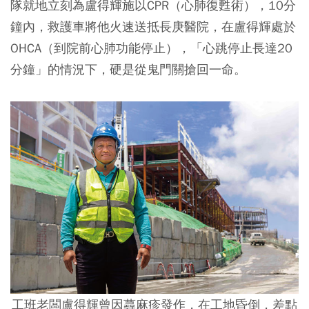
隊就地立刻為盧得輝施以CPR（心肺復甦術），10分
鐘內，救護車將他火速送抵長庚醫院，在盧得輝處於
OHCA（到院前心肺功能停止），「心跳停止長達20
分鐘」的情況下，硬是從鬼門關搶回一命。
工班老闆盧得輝曾因蕁麻疹發作，在工地昏倒，差點