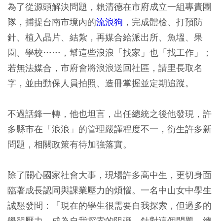
為了從源頭解決問題，賴清德在市府成立一組專責團
隊，捕捉台南市境內的
流浪狗
，完成體檢、打預防
針、植入晶片、結紮，再媒合給派出所、魚塭、果
園、學校……，幫這些浪浪「找家」也「找工作」；
若無法媒合，市府會將浪浪送回社區，請里長取名
字，並由動保人員拍照、造冊掌握並定期追蹤。
不過話鋒一轉，他也坦言，出任總統之後他發現，許
多縣市在「浪浪」的管理嚴謹程度不一，衍生許多新
問題，相關政策有待加強落實。
除了關心國家社會大事，現場許多高中生，更切身面
臨著成長認同與課業壓力的煩惱。一名中山女中學生
誠懇發問：「現在的學生很需要自我探索，但過多的
學習壓力，成為自我探索的阻礙。針對這個問題，總