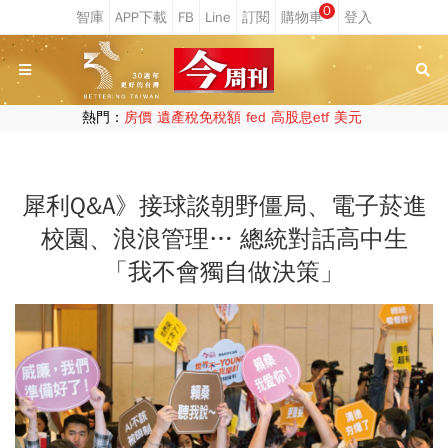
0
熱門：
房價
遺產稅免稅額
fed
高股息etf
美元
犀利Q&A》接球談朝野僵局、電子菸進
校園、浪浪管理… 總統對話高中生
「我不會獨自做決策」