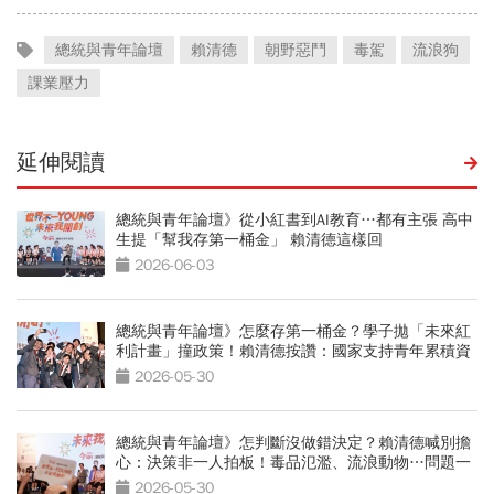
總統與青年論壇
賴清德
朝野惡鬥
毒駕
流浪狗
課業壓力
延伸閱讀
總統與青年論壇》從小紅書到AI教育…都有主張 高中
生提「幫我存第一桶金」 賴清德這樣回
2026-06-03
總統與青年論壇》怎麼存第一桶金？學子拋「未來紅
利計畫」撞政策！賴清德按讚：國家支持青年累積資
產
2026-05-30
總統與青年論壇》怎判斷沒做錯決定？賴清德喊別擔
心：決策非一人拍板！毒品氾濫、流浪動物…問題一
一拆招
2026-05-30