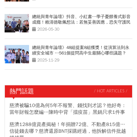
總統與青年論壇》抖音、小紅書…學子憂餵養式影音
成癮！賴清德敬佩想法：若無妥善因應，恐失守護民
主意志
2026-05-30
總統與青年論壇》48組提案8組獲獎！從演算法到永
續安全城市 ⋯561個提問高中生最關心哪些議題？
2025-11-29
熱門話題
/ HOT ARTICLES /
慈濟被騙10億為何5年不報警、錢找到才認？他好奇：
當年財報怎麼編…陳時中背「擋疫苗」黑鍋只求1件事
慈濟1288億資產揭秘！年捐贈72億、不動產815億…
信徒錢去哪？慈濟還原BNT採購經過，他拆解信件批越