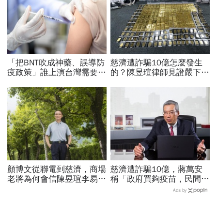
「把BNT吹成神藥、誤導防
慈濟遭詐騙10億怎麼發生
疫政策」誰上演台灣需要中
的？陳昱瑄律師見證嚴下跪
國施予恩惠的大戲？杜奕
博信任！豪宅藏158公斤黃
瑾：還防疫團隊一個公道
金，洗錢手法曝光…慈濟回
應了
顏博文從聯電到慈濟，商場
慈濟遭詐騙10億，蔣萬安
老將為何會信陳昱瑄李易
稱「政府買夠疫苗，民間就
儒、豪給10億？慈濟發
不用採購」！謝金河：這句
Ads by
聲：將捍衛信眾捐款、蔡英
話說得不夠公道
文也說話