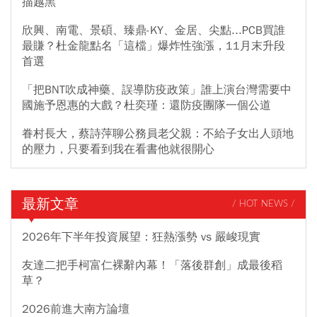
描越黑
欣興、南電、景碩、臻鼎-KY、金居、尖點...PCB買誰
最賺？杜金龍點名「這檔」爆炸性強漲，11月末升段
首選
「把BNT吹成神藥、誤導防疫政策」誰上演台灣需要中
國施予恩惠的大戲？杜奕瑾：還防疫團隊一個公道
眷村長大，蔡詩萍聊公務員老父親：不給子女出人頭地
的壓力，只要看到我在看書他就很開心
最新文章
/ HOT NEWS /
2026年下半年投資展望：狂熱漲勢 vs 嚴峻現實
友達二把手柯富仁裸辭內幕！「落後群創」成最後稻
草？
2026前進大南方論壇