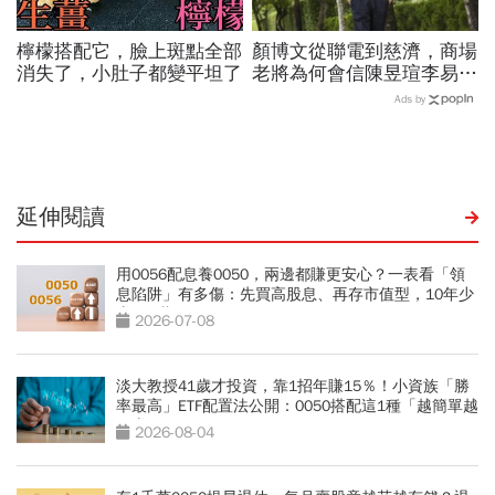
檸檬搭配它，臉上斑點全部
顏博文從聯電到慈濟，商場
消失了，小肚子都變平坦了
老將為何會信陳昱瑄李易
儒、豪給10億？慈濟發
Ads by
聲：將捍衛信眾捐款、蔡英
文也說話
延伸閱讀
用0056配息養0050，兩邊都賺更安心？一表看「領
息陷阱」有多傷：先買高股息、再存市值型，10年少
賺330萬
2026-07-08
淡大教授41歲才投資，靠1招年賺15％！小資族「勝
率最高」ETF配置法公開：0050搭配這1種「越簡單越
好賺」
2026-08-04