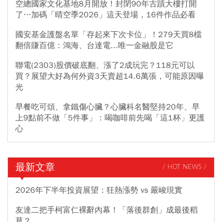
空總國家文化基地8月開放！封閉90年古蹟大樓打開
了…加碼「晴空季2026」這天登場，16件作品必看
國安基金護盤名單「存起來下次卡位」！279天買8檔
翻倍賺百億：鴻海、台達電...唯一金融股是它
聯電(2303)股價破底翻、漲了2成玩完？118元可以
買？展望大好為何外資3天賣超14.6萬張，可能原因曝
光
早餐吃可頌、拿鐵傷心臟？心臟科名醫堅持20年、早
上9點前不做「5件事」：喝咖啡前先喝「這1杯」更護
心
最新文章
/ HOT NEWS /
2026年下半年投資展望：狂熱漲勢 vs 嚴峻現實
友達二把手柯富仁裸辭內幕！「落後群創」成最後稻
草？