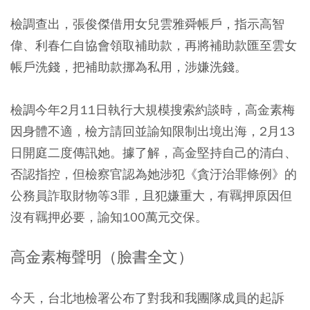
檢調查出，張俊傑借用女兒雲雅舜帳戶，指示高智
偉、利春仁自協會領取補助款，再將補助款匯至雲女
帳戶洗錢，把補助款挪為私用，涉嫌洗錢。
檢調今年2月11日執行大規模搜索約談時，高金素梅
因身體不適，檢方請回並諭知限制出境出海，2月13
日開庭二度傳訊她。據了解，高金堅持自己的清白、
否認指控，但檢察官認為她涉犯《貪汙治罪條例》的
公務員詐取財物等3罪，且犯嫌重大，有羈押原因但
沒有羈押必要，諭知100萬元交保。
高金素梅聲明（臉書全文）
今天，台北地檢署公布了對我和我團隊成員的起訴