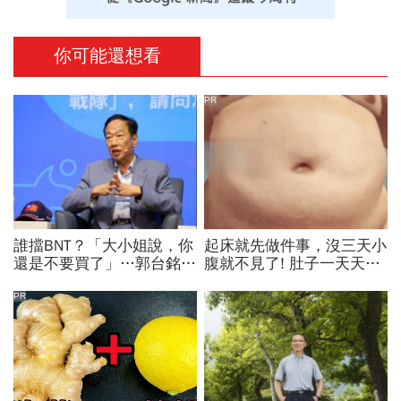
你可能還想看
PR
誰擋BNT？「大小姐說，你
起床就先做件事，沒三天小
還是不要買了」…郭台銘曝
腹就不見了! 肚子一天天變
李大維打給他，被點名的都
小！
回應了
PR