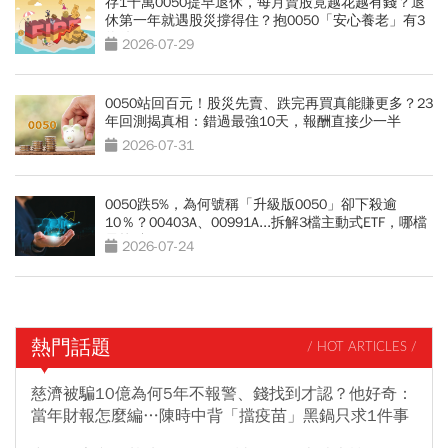
存1千萬0050提早退休，每月賣股竟越花越有錢？退
休第一年就遇股災撐得住？抱0050「安心養老」有3
條件
2026-07-29
0050站回百元！股災先賣、跌完再買真能賺更多？23
年回測揭真相：錯過最強10天，報酬直接少一半
2026-07-31
0050跌5%，為何號稱「升級版0050」卻下殺逾
10％？00403A、00991A...拆解3檔主動式ETF，哪檔
最抗跌？
2026-07-24
熱門話題
/ HOT ARTICLES /
慈濟被騙10億為何5年不報警、錢找到才認？他好奇：
當年財報怎麼編…陳時中背「擋疫苗」黑鍋只求1件事