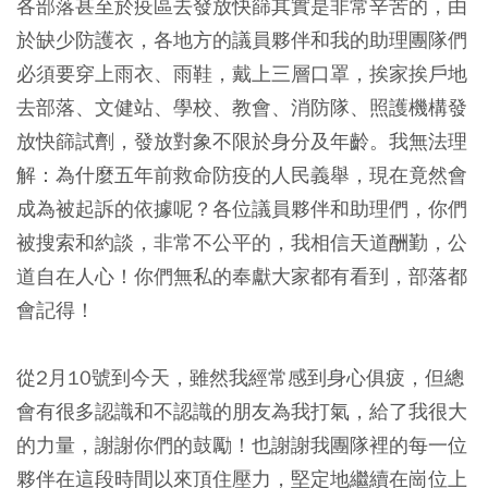
各部落甚至於疫區去發放快篩其實是非常辛苦的，由
於缺少防護衣，各地方的議員夥伴和我的助理團隊們
必須要穿上雨衣、雨鞋，戴上三層口罩，挨家挨戶地
去部落、文健站、學校、教會、消防隊、照護機構發
放快篩試劑，發放對象不限於身分及年齡。我無法理
解：為什麼五年前救命防疫的人民義舉，現在竟然會
成為被起訴的依據呢？各位議員夥伴和助理們，你們
被搜索和約談，非常不公平的，我相信天道酬勤，公
道自在人心！你們無私的奉獻大家都有看到，部落都
會記得！
從2月10號到今天，雖然我經常感到身心俱疲，但總
會有很多認識和不認識的朋友為我打氣，給了我很大
的力量，謝謝你們的鼓勵！也謝謝我團隊裡的每一位
夥伴在這段時間以來頂住壓力，堅定地繼續在崗位上