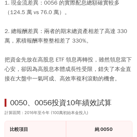
1. 現金流差異：0056 的實際配息總額確實較多
（124.5 萬 vs 76.0 萬）。
2. 總報酬差異：兩者的期末總資產相差了高達 330
萬，累積報酬率整整相差了 330%。
把資金先放在高股息 ETF 領息再轉投，雖然領息當下
心安，卻因為高股息本體成長性受限，錯失了本金直
接在大盤中一氣呵成、高效率複利滾動的機會。
0050、0056投資10年績效試算
計算區間：2016年至今年 (100萬初始本金投入)
比較項目
純 0050