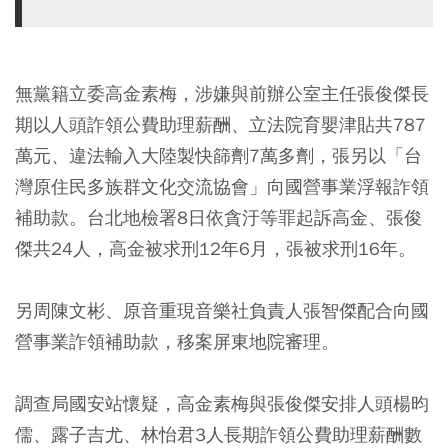
無黨籍立委高金素梅，涉嫌與前辦公室主任張俊傑長
期以人頭詐領公費助理薪酬、立法院育嬰津貼共787
萬元、違法輸入大陸製快篩劑7萬多劑，張另以「台
灣原住民多族群文化交流協會」向國營事業浮報詐領
補助款。台北地檢署8日依貪汙等罪起訴高金、張俊
傑共24人，高金被求刑12年6月，張被求刑16年。
另周陳文彬、原音重現音樂社負責人張智傑配合向國
營事業詐領補助款，移案屏東地院審理。
調查局國安站懷疑，高金素梅與張俊傑安排人頭楊昀
儒、露子吉尤、林怡君3人長期詐領公費助理薪酬數