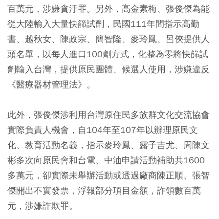
百萬元，涉嫌貪汙罪。另外，高金素梅、張俊傑為能
從大陸輸入大量快篩試劑，民國111年間指示高勤
書、越秋女、陳政宗、簡智隆、麥玲鳳、呂俠提供人
頭名單，以每人進口100劑方式，化整為零將快篩試
劑輸入台灣，提供原民團體、候選人使用，涉嫌違反
《醫療器材管理法》。
此外，張俊傑涉利用台灣原住民多族群文化交流協會
實際負責人機會，自104年至107年以辦理原民文
化、教育活動名義，指示麥玲鳳、露子吉尤、周陳文
彬多次向原民會和台電、中油申請活動補助共1600
多萬元，卻實際未舉辦活動或透過廠商陳正順、張智
傑開出不實發票，浮報部分項目金額，詐領數百萬
元，涉嫌詐欺罪。