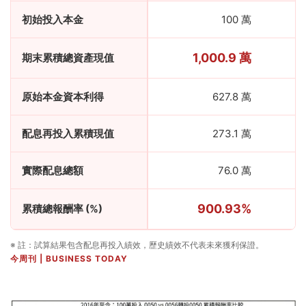
初始投入本金
100 萬
1,000.9 萬
期末累積總資產現值
原始本金資本利得
627.8 萬
配息再投入累積現值
273.1 萬
實際配息總額
76.0 萬
900.93%
累積總報酬率 (%)
※ 註：試算結果包含配息再投入績效，歷史績效不代表未來獲利保證。
今周刊 | BUSINESS TODAY