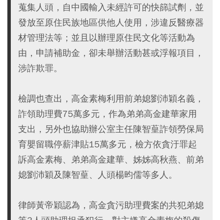
蒐集人頭，自中國輸入未經許可的快篩試劑，並
發放至原住民族地區供他人使用，涉違反醫療器
材管理法等；並且以辦理原住民文化等活動為
由，申請補助金，卻未舉辦活動甚或浮報項目，
涉詐欺罪。
檢調也查出，高金素梅利用前弟媳劉沛穎名義，
詐領助理費75萬多元，作為弟弟高金建華家用
支出，另外也協助辦公室主任陳智葟詐領勞保局
育嬰留職停薪津貼15萬多元，檢方依貪汙罪起
訴高金素梅、弟弟高金建華、姊姊高秋燕、前弟
媳劉沛穎及陳智葟、人頭楊昀儒等多人。
律師黃帝穎認為，高金貪污助理費案的共犯弟媳