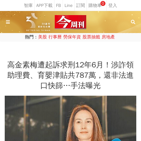
0
熱門：
美股
行事曆
勞保年資
股票抽籤
房地產
高金素梅遭起訴求刑12年6月！涉詐領
助理費、育嬰津貼共787萬，還非法進
口快篩…手法曝光