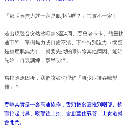
「那咽喉無力就一定是肌少症嗎？」其實不一定！
若出現聲音突然沙啞超3至4周、吞藥老卡卡、體重快
速下降、單側無力或口齒不清、下午特別沒力（懷疑
是重症肌無力），就要先找醫師排除其他病因。能治
先治，再談訓練，事半功倍。
當排除原因後，我們該如何理解「肌少症讓吞嚥變
難」？
吞嚥其實是一套高速協作，舌頭把食團推到咽部、軟
顎抬起封鼻、喉部往上抬、會厭蓋住氣管、上食道就
會開門。