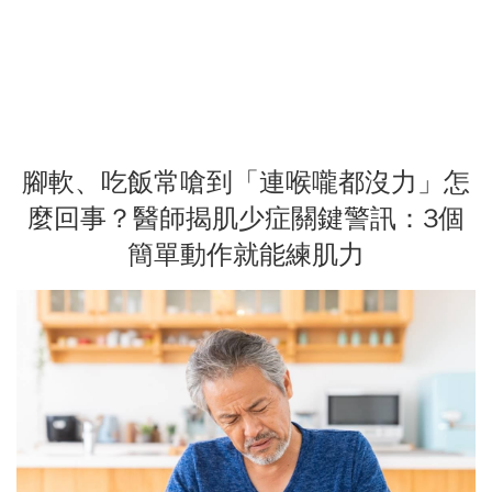
腳軟、吃飯常嗆到「連喉嚨都沒力」怎
麼回事？醫師揭肌少症關鍵警訊：3個
簡單動作就能練肌力