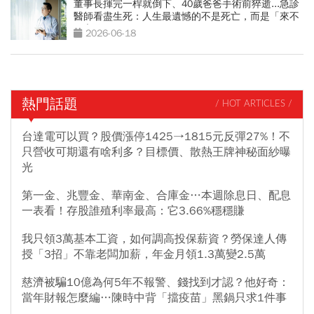
董事長揮完一桿就倒下、40歲爸爸手術前猝逝...急診
醫師看盡生死：人生最遺憾的不是死亡，而是「來不
及交代」
2026-06-18
熱門話題
/ HOT ARTICLES /
台達電可以買？股價漲停1425→1815元反彈27%！不
只營收可期還有啥利多？目標價、散熱王牌神秘面紗曝
光
第一金、兆豐金、華南金、合庫金…本週除息日、配息
一表看！存股誰殖利率最高：它3.66%穩穩賺
我只領3萬基本工資，如何調高投保薪資？勞保達人傳
授「3招」不靠老闆加薪，年金月領1.3萬變2.5萬
慈濟被騙10億為何5年不報警、錢找到才認？他好奇：
當年財報怎麼編…陳時中背「擋疫苗」黑鍋只求1件事