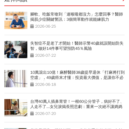
腳軟、吃飯常嗆到「連喉嚨都沒力」怎麼回事？醫師
揭肌少症關鍵警訊：3個簡單動作就能練肌力
2026-06-25
失智症不是老了才開始！醫師示警40歲就該開始防失
智，做好14件事可望預防45％風險
2026-07-22
10萬滾出10億！麻醉醫師38歲提早退休「打麻將打到
空虛」，49歲癌末才懂：投資最大價值，是讓你不必
悲壯活著
2026-06-18
台灣40萬人插鼻胃管！一根60公分管子，病好不了、
人走不了...女兒淚揭長照悲劇：重來一次絕不讓媽媽
插管
2026-07-20