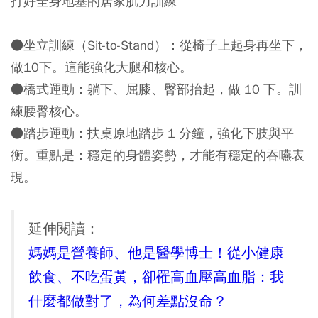
打好全身地基的居家肌力訓練
●
坐立訓練（Sit-to-Stand）
：從椅子上起身再坐下，
做10下。這能強化大腿和核心。
●
橋式運動
：躺下、屈膝、臀部抬起，做 10 下。訓
練腰臀核心。
●
踏步運動
：扶桌原地踏步 1 分鐘，強化下肢與平
衡。重點是：穩定的身體姿勢，才能有穩定的吞嚥表
現。
延伸閱讀：
媽媽是營養師、他是醫學博士！從小健康
飲食、不吃蛋黃，卻罹高血壓高血脂：我
什麼都做對了，為何差點沒命？