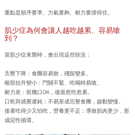
重點是順序要準、力氣要夠、耐力要撐得住。
肌少症為何會讓人越吃越累、容易嗆
到？
當肌少症來襲時，會出現這些狀況：
舌壓下降
：食團容易散，殘留變多。
喉部抬升變小
：門關不緊、吃喝時易嗆。
耐力差
：前幾口OK，後面愈吃愈累。
口乾與感覺遲鈍
：不易形成完整食團，啟動變慢。
接著吃得少又怕吃，營養更不足
：導致肌肉更少，形
成惡性循環。