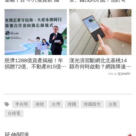
世華化身減碳顧問
當年財報怎麼編…陳時中背
「擋疫苗」黑鍋只求1件事
慈濟1288億資產揭秘！年
漢光演習斷網北北基桃14
捐贈72億、不動產815億…
縣市何時啟動？網路降速股
信徒錢去哪？慈濟還原BNT
市下單、傳訊息怎辦？影響
Ads by
採購經過，他拆解信件批越
範圍時間…城鎮韌性演習懶
描越黑
人包
李在明
南韓
台灣
韓國
韓國股市
台股
台積電
延伸閱讀