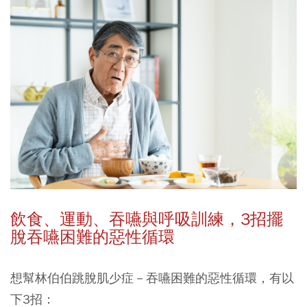
飲食、運動、
吞嚥與
呼吸訓練，3招擺
脫吞嚥困難的惡性循環
想幫林伯伯跳脫肌少症－吞嚥困難的惡性循環，有以
下3招：