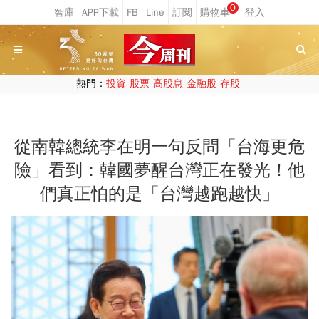
0
熱門：
投資
股票
高股息
金融股
存股
從南韓總統李在明一句反問「台海更危
險」看到：韓國夢醒台灣正在發光！他
們真正怕的是「台灣越跑越快」