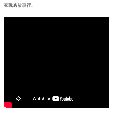
家戰略敘事裡。