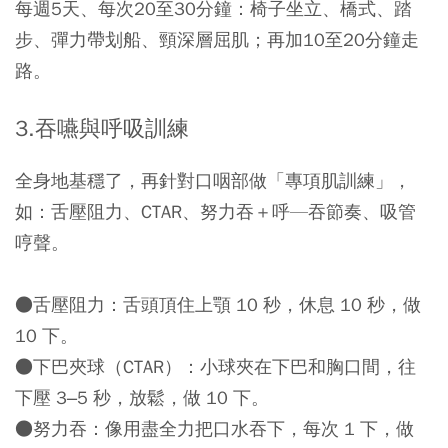
每週5天、每次20至30分鐘：椅子坐立、橋式、踏
步、彈力帶划船、頸深層屈肌；再加10至20分鐘走
路。
3.吞嚥與呼吸訓練
全身地基穩了，再針對口咽部做「專項肌訓練」，
如：舌壓阻力、CTAR、努力吞＋呼—吞節奏、吸管
哼聲。
●
舌壓阻力
：舌頭頂住上顎 10 秒，休息 10 秒，做
10 下。
●
下巴夾球（CTAR）
：小球夾在下巴和胸口間，往
下壓 3–5 秒，放鬆，做 10 下。
●
努力吞
：像用盡全力把口水吞下，每次 1 下，做