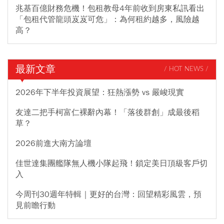
兆基百億財務危機！包租教母4年前收到房東私訊看出
「包租代管龍頭岌岌可危」：為何租約越多，風險越
高？
最新文章
/ HOT NEWS /
2026年下半年投資展望：狂熱漲勢 vs 嚴峻現實
友達二把手柯富仁裸辭內幕！「落後群創」成最後稻
草？
2026前進大南方論壇
佳世達集團艦隊無人機小隊起飛！鎖定美日頂級客戶切
入
今周刊30週年特輯｜更好的台灣：回望精彩風雲，預
見前瞻行動