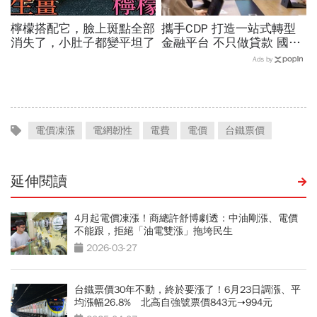
檸檬搭配它，臉上斑點全部
攜手CDP 打造一站式轉型
消失了，小肚子都變平坦了
金融平台 不只做貸款 國泰
世華化身減碳顧問
Ads by
電價凍漲
電網韌性
電費
電價
台鐵票價
延伸閱讀
4月起電價凍漲！商總許舒博劇透：中油剛漲、電價
不能跟，拒絕「油電雙漲」拖垮民生
2026-03-27
台鐵票價30年不動，終於要漲了！6月23日調漲、平
均漲幅26.8% 北高自強號票價843元➝994元