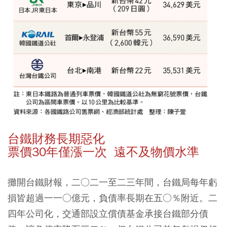
台鐵財務長期惡化
票價30年僅漲一次 遠不及物價水準
攤開台鐵財報，二○二一至二三年間，台鐵局每年虧
損皆超過一一○億元，負債率長期在五○％附近。二
四年公司化，交通部設立償債基金承接台鐵部分債