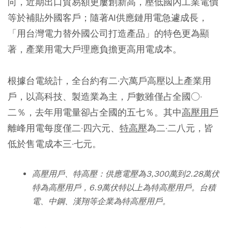
向，近期出口貿易額更屢創新高，壓低國內工業電價
等於補貼外國客戶；隨著AI供應鏈用電急遽成長，
「用台灣電力替外國公司打造產品」的特色更為顯
著，產業用電大戶理應負擔更高用電成本。
根據台電統計，全台約有二·六萬戶高壓以上產業用
戶，以高科技、製造業為主，戶數雖僅占全國○·
二％，去年用電量卻占全國的五七％。其中
高壓用戶
離峰用電每度僅二·四六元、
特高壓
為二·二八元，皆
低於售電成本三·七元。
高壓用戶、特高壓：供應電壓為3,300萬到2.28萬伏
特為高壓用戶，6.9萬伏特以上為特高壓用戶。台積
電、中鋼、漢翔等企業為特高壓用戶。