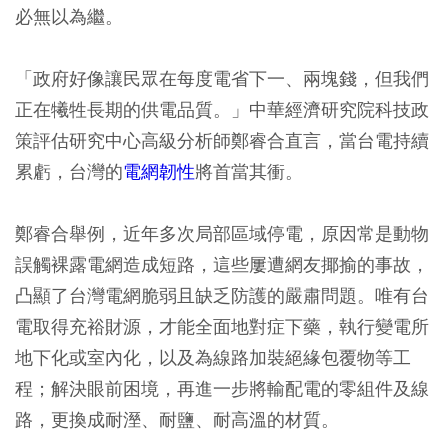
必無以為繼。
「政府好像讓民眾在每度電省下一、兩塊錢，但我們
正在犧牲長期的供電品質。」中華經濟研究院科技政
策評估研究中心高級分析師鄭睿合直言，當台電持續
累虧，台灣的
電網韌性
將首當其衝。
鄭睿合舉例，近年多次局部區域停電，原因常是動物
誤觸裸露電網造成短路，這些屢遭網友揶揄的事故，
凸顯了台灣電網脆弱且缺乏防護的嚴肅問題。唯有台
電取得充裕財源，才能全面地對症下藥，執行變電所
地下化或室內化，以及為線路加裝絕緣包覆物等工
程；解決眼前困境，再進一步將輸配電的零組件及線
路，更換成耐溼、耐鹽、耐高溫的材質。