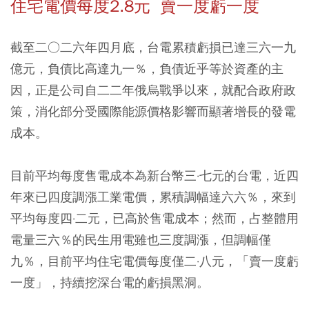
住宅電價每度2.8元 賣一度虧一度
截至二○二六年四月底，台電累積虧損已達三六一九
億元，負債比高達九一％，負債近乎等於資產的主
因，正是公司自二二年俄烏戰爭以來，就配合政府政
策，消化部分受國際能源價格影響而顯著增長的發電
成本。
目前平均每度售電成本為新台幣三·七元的台電，近四
年來已四度調漲工業電價，累積調幅達六六％，來到
平均每度四·二元，已高於售電成本；然而，占整體用
電量三六％的民生用電雖也三度調漲，但調幅僅
九％，目前平均住宅電價每度僅二·八元，「賣一度虧
一度」，持續挖深台電的虧損黑洞。