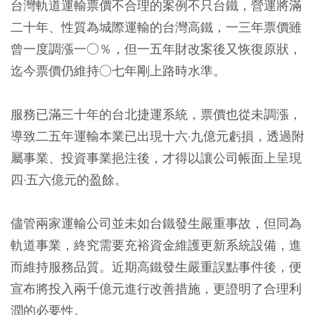
台灣軌道運輸票價不合理的案例不只台鐵，營運將滿
二十年、性質為城際運輸的台灣高鐵，一三年票價雖
曾一度調漲一○％，但一五年財改案後又恢復原狀，
迄今票價仍維持○七年剛上路時水準。
服務已滿三十年的台北捷運系統，票價也從未調漲，
導致二五年運輸本業已出現十六·九億元虧損，透過附
屬事業、投資事業挹注後，才得以讓公司帳面上呈現
四·五六億元的盈餘。
儘管兩家運輸公司並未如台鐵發生嚴重事故，但同為
軌道事業，終究需要充裕資金維護更新系統設備，進
而維持服務品質。近期高鐵發生嚴重誤點事件後，便
宣布將投入兩千億元進行改善措施，更證明了合理利
潤的必要性。