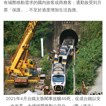
有城際移動需求的國內旅客或商務客；通勤族受到月
票「保護」，不至於過度增加生活負擔。
2021年4月台鐵太魯閣事故釀49死，促成台鐵以安
全改革、永續經營推動公司化。（圖／達志）