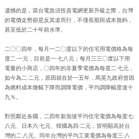
遺憾的是，當台電急須投資電網更新升級之際，台灣
的電價走勢卻是反其道而行，不僅長期與成本脫鉤，
甚至低於二十年前水準。
二○○四年，每月一二○度以下的住宅用電價格為每
度二·一元，目前是一·七八元；每月三三○度以下用
電量的小商店，○四年的非夏季電價為每度二·七元，
如今為二·二元，原因就在於一五年，馬英九政府曾因
為燃料成本微幅下降而調降電價，平均調降幅度達十
九％。
對照鄰近各國，二四年新加坡平均住宅電價為每度七·
八元、日本六·七元、韓國為四·二元，皆明顯高於台
灣的二·八元。同年台灣的平均工業電價為每度三·八