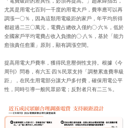
「電費級距的差異性，必須再提高。」趙家緯指出，
尤其是用電七百到一千度的用電大戶，費率應可以再
調漲一○％，因為這類用電級距的家戶，年平均所得
都超過二三○萬元，電費占總收入僅約○·六％，低於
全國家戶平均電費占收入負擔的○·八％，基於「能力
愈強責任愈重」原則，顯有調漲空間。
提高用電大戶費率，獲得民意壓倒性支持。根據《今
周刊》問卷，有六五·四％民眾支持「調整累進費率級
距」，在民生用電部分讓大戶多付費，確保用電公平
性，同時引導一般民眾節電；反對者只有二三％。