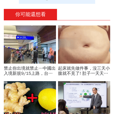
你可能還想看
PR
禁止你出境就禁止…中國出
起床就先做件事，沒三天小
入境新規9/15上路，台灣
腹就不見了! 肚子一天天變
人小心「有去無回」？4種
小！
職業特別注意：前例在這
PR