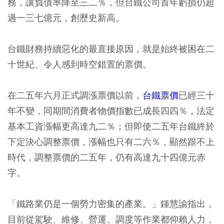
務，讓負債率降至三二％，但台鐵公司首年虧損仍超
過一三七億元，創歷史新高。
台鐵財務持續惡化的最直接原因，就是始終被困在二
十世紀、令人感到時空錯置的票價。
在二五年六月正式調漲票價以前，
台鐵票價
已經三十
年不變，同期間消費者物價指數已成長四四％，法定
基本工資漲幅更高達九二％；但即使二五年台鐵終於
下定決心調整票價，漲幅也只有二六％，顯然跟不上
時代，調整票價的二五年，仍有高達九十四億元赤
字。
「鐵路業仍是一個勞力密集的產業。」鍾慧諭指出，
目前從駕駛、維修、營運、調度等作業都仰賴人力，