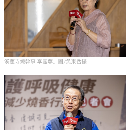
湧蓮寺總幹事 李嘉蓉。圖/吳東岳攝