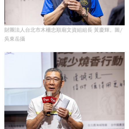
財團法人台北市木柵忠順廟文資組組長 黃慶輝。圖/
吳東岳攝