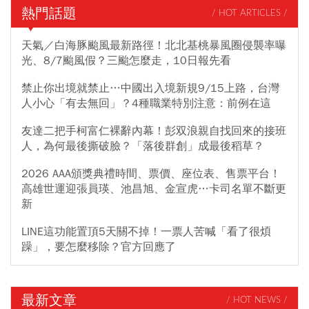
熱門話題
/ HOT ARTICLES /
天氣／白海豚颱風最新路徑！北北基桃暴風圈侵襲率曝
光、8/7颱風假？三颱怎麼走，10日報先看
禁止你出境就禁止…中國出入境新規9/15上路，台灣
人小心「有去無回」？4種職業特別注意：前例在這
友達二把手柯富仁裸辭內幕！彭双浪親自找回來的接班
人，為何最後撕破臉？「落後群創」成最後稻草？
2026 AAA頒獎典禮時間、票價、座位表、售票平台！
高雄世運迎張員瑛、池昌旭、金宣虎…卡司名單不斷更
新
LINE這功能置頂5天關不掉！一票人苦喊「看了很煩
躁」，要怎麼移除？官方回應了
最新文章
/ HOT NEWS /