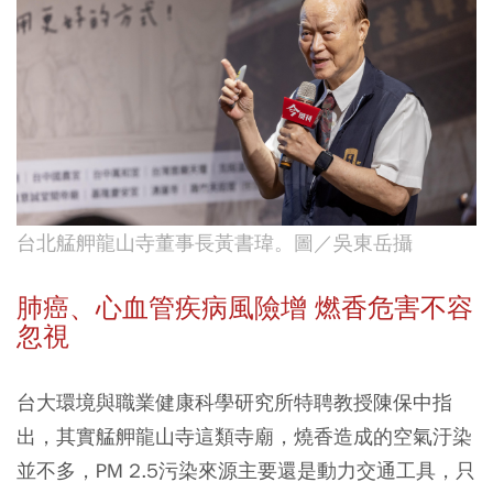
台北艋舺龍山寺董事長黃書瑋。圖／吳東岳攝
肺癌、心血管疾病風險增 燃香危害不容
忽視
台大環境與職業健康科學研究所特聘教授陳保中指
出，其實艋舺龍山寺這類寺廟，燒香造成的空氣汙染
並不多，PM 2.5污染來源主要還是動力交通工具，只