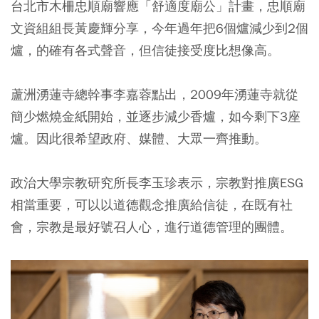
台北市木柵忠順廟響應「舒適度廟公」計畫，忠順廟
文資組組長黃慶輝分享，今年過年把6個爐減少到2個
爐，的確有各式聲音，但信徒接受度比想像高。
蘆洲湧蓮寺總幹事李嘉蓉點出，2009年湧蓮寺就從
簡少燃燒金紙開始，並逐步減少香爐，如今剩下3座
爐。因此很希望政府、媒體、大眾一齊推動。
政治大學宗教研究所長李玉珍表示，宗教對推廣ESG
相當重要，可以以道德觀念推廣給信徒，在既有社
會，宗教是最好號召人心，進行道德管理的團體。