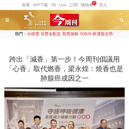
0
熱門：
台積電
兆豐金配息
股票抽籤
00929
航運股走勢
跨出「減香」第一步！今周刊倡議用
「心香」取代燃香，梁永煌：燒香也是
肺腺癌成因之一