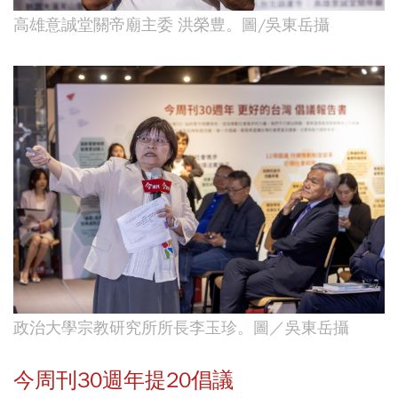
高雄意誠堂關帝廟主委 洪榮豊。圖/吳東岳攝
政治大學宗教研究所所長李玉珍。圖／吳東岳攝
今周刊30週年提20倡議