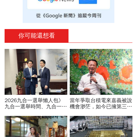
你可能還想看
2026九合一選舉懶人包》
當年爭取台積電來嘉義被說
九合一選舉時間、九合一選
機會渺茫，如今已擁第三
舉選什麼？縣市長熱門人
廠！翁章梁細數8年改變：
選、藍綠白布局選戰搶先看
蚊子館也變無人機聚落