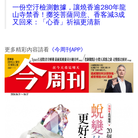
一份空汙檢測數據，讓燒香逾280年龍
山寺禁香！擲筊菩薩同意、香客減3成
又回來：「心香」祈福更清新
更多精彩內容請看
《今周刊APP》