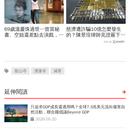
69歲溫慶珠過世…曾當秘
慈濟遭詐騙10億怎麼發生
書、空姐還差點去演戲，擁
的？陳昱瑄律師見證嚴下跪
過婚姻「只信一見鍾情」！
博信任！豪宅藏158公斤黃
Ads by
好友悼：她活成一件作品
金，洗錢手法曝光…慈濟回
應了
龍山寺
湧蓮寺
減香
延伸閱讀
只追求GDP成長還適用嗎？全球7.3兆美元流向傷害自
然活動，聯合國倡議Beyond GDP
2026-05-20