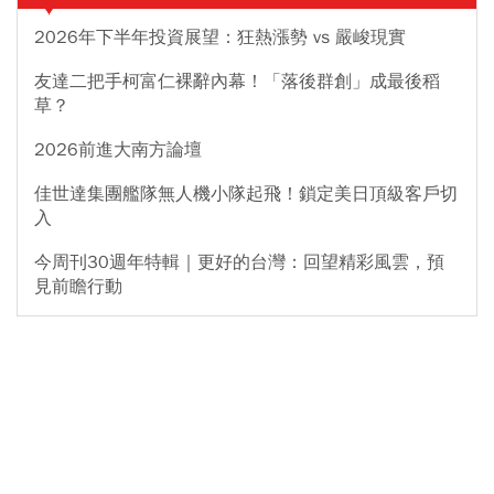
2026年下半年投資展望：狂熱漲勢 vs 嚴峻現實
友達二把手柯富仁裸辭內幕！「落後群創」成最後稻
草？
2026前進大南方論壇
佳世達集團艦隊無人機小隊起飛！鎖定美日頂級客戶切
入
今周刊30週年特輯｜更好的台灣：回望精彩風雲，預
見前瞻行動