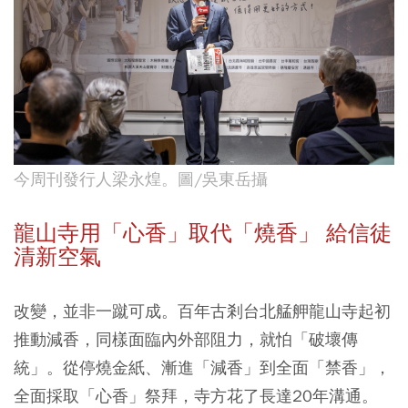
今周刊發行人梁永煌。圖/吳東岳攝
龍山寺用「心香」取代「燒香」 給信徒
清新空氣
改變，並非一蹴可成。百年古剎台北艋舺龍山寺起初
推動減香，同樣面臨內外部阻力，就怕「破壞傳
統」。從停燒金紙、漸進「減香」到全面「禁香」，
全面採取「心香」祭拜，寺方花了長達20年溝通。