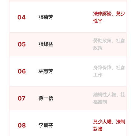
法律訴訟、兒少
04
張菊芳
性平
勞動政策、社會
05
張烽益
政策
身障保障、社會
06
林惠芳
工作
結構性人權、社
07
孫一信
福體制
兒少人權、法制
08
李麗芬
對接