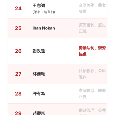
王志誠
台語美學、藝文
24
發展
(筆名：路寒袖)
原民權利、歷史
25
Iban Nokan
正義
勞動法制、勞資
26
謝政達
協處
法治教育、公民
27
林佳範
運作
憲政轉型、轉型
28
許有為
正義
廉政管理、公共
29
趙卿惠