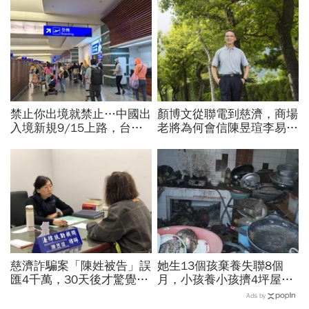
禁止你出境就禁止…中國出
顏博文從聯電到慈濟，商場
入境新規9/15上路，台灣
老將為何會信陳昱瑄李易
人小心「有去無回」？4種
儒、豪給10億？慈濟發
職業特別注意：前例在這
聲：將捍衛信眾捐款、蔡英
文也說話
慈濟詐騙案「陳姓被告」誤
她生13個孩棄養失聯8個
匯4千萬，30天後才驚覺：
月，小孩養小孩擠4坪屋…
多匯一個零啊啊啊！對話曝
踢爆後終於回家：我很愛他
Ads by
光全網歪樓找網銀上限金額
們「請社會還我們平靜生