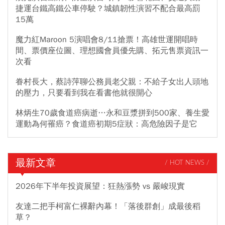
捷運台鐵高鐵公車停駛？城鎮韌性演習不配合最高罰
15萬
魔力紅Maroon 5演唱會8/11搶票！高雄世運開唱時
間、票價座位圖、理想國會員優先購、拓元售票資訊一
次看
眷村長大，蔡詩萍聊公務員老父親：不給子女出人頭地
的壓力，只要看到我在看書他就很開心
林炳生70歲食道癌病逝…永和豆漿拼到500家、養生愛
運動為何罹癌？食道癌初期5症狀：高危險因子是它
最新文章
/ HOT NEWS /
2026年下半年投資展望：狂熱漲勢 vs 嚴峻現實
友達二把手柯富仁裸辭內幕！「落後群創」成最後稻
草？