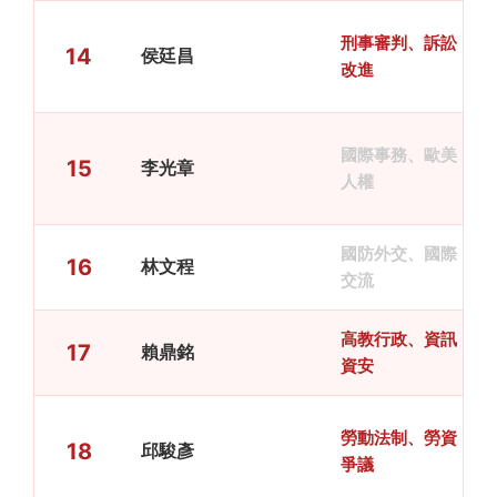
刑事審判、訴訟
14
侯廷昌
改進
國際事務、歐美
15
李光章
人權
國防外交、國際
16
林文程
交流
高教行政、資訊
17
賴鼎銘
資安
勞動法制、勞資
18
邱駿彥
爭議