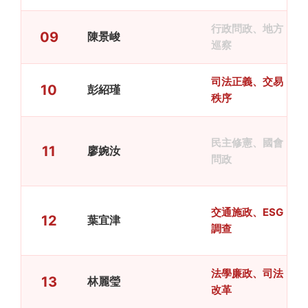
行政問政、地方
09
陳景峻
巡察
司法正義、交易
10
彭紹瑾
秩序
民主修憲、國會
11
廖婉汝
問政
交通施政、ESG
12
葉宜津
調查
法學廉政、司法
13
林麗瑩
改革