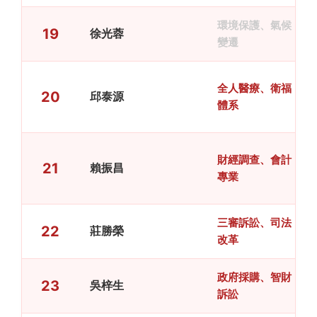
環境保護、氣候
19
徐光蓉
變遷
全人醫療、衛福
20
邱泰源
體系
財經調查、會計
21
賴振昌
專業
三審訴訟、司法
22
莊勝榮
改革
政府採購、智財
23
吳梓生
訴訟