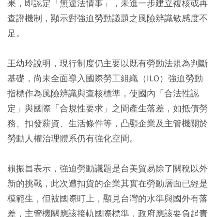
果，即認定「無違法情事」，未進一步建立複核或再
查證機制，顯示對強迫勞動議題之風險辨識敏感度不
足。
王幼玲說明，現行制度仍主要以既有勞動法規為判斷
基礎，尚未全面導入國際勞工組織（ILO）強迫勞動
指標作為風險辨識與查核標準，使國內「合法性認
定」與國際「合規性要求」之間產生落差，如抵債勞
務、扣發薪資、生活條件等，凸顯企業及主管機關於
勞動人權治理體系仍有強化空間。
賴振昌表示，強迫勞動議題是台美貿易除了關稅以外
新的挑戰，此次遭扣貨的企業其實在勞動層面已經是
模範生，但被國際盯上，顯見台灣的水準與國外有落
差，主管機關應該接軌國際標準，政府應該要負起責