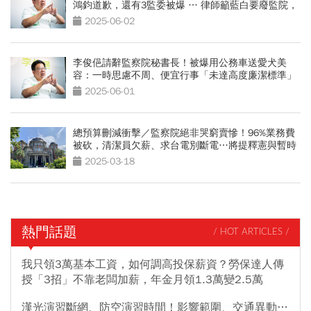
鴻鈞道歉，還有3監委被爆 … 律師籲藍白要廢監院，
用「這方法」才合憲
2025-06-02
李俊俋請辭監察院秘書長！被爆用公務車送愛犬美
容：一時思慮不周、便宜行事「未達高度廉潔標準」
2025-06-01
總預算刪減衝擊／監察院絕非哭窮賣慘！96%業務費
被砍，清潔員欠薪、求台電別斷電…將提釋憲與暫時
處分
2025-03-18
熱門話題
/ HOT ARTICLES /
我只領3萬基本工資，如何調高投保薪資？勞保達人傳
授「3招」不靠老闆加薪，年金月領1.3萬變2.5萬
漢光演習斷網、防空演習時間！影響範圍、交通異動…