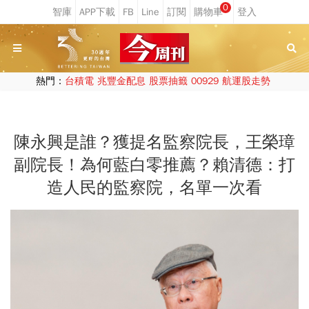
0
熱門：
台積電
兆豐金配息
股票抽籤
00929
航運股走勢
陳永興是誰？獲提名監察院長，王榮璋
副院長！為何藍白零推薦？賴清德：打
造人民的監察院，名單一次看