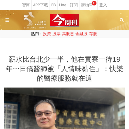
0
熱門：
投資
股票
高股息
金融股
存股
薪水比台北少一半，他在貢寮一待19
年…日僑醫師被「人情味黏住」：快樂
的醫療服務就在這