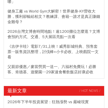
哪」
健身工廠 vs World Gym大解密！世界健身-KY營收大
勝，獲利卻輸給柏文？教練課、會籍…誰才是真正賺錢
金雞母？
2026台灣文博會時間地點！逾1200攤位怎麼逛？文博
會預約方式、交通、5大展區亮點一次看
《吉伊卡哇》電影7/31上映！威秀影城特典、預售套
票…販售資訊整理，討伐棒+小卡必收、上映戲院一文
看
父親節優惠／麥當勞買一送一、六福村免費玩！必勝
客、肯德基、遊樂園…29家速食餐飲飯店好康必收
最新文章
/ HOT NEWS /
2026年下半年投資展望：狂熱漲勢 vs 嚴峻現實