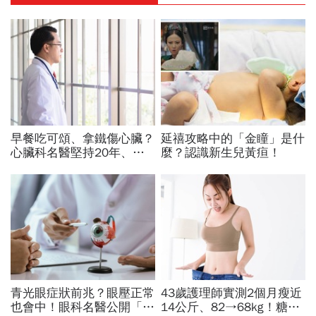
早餐吃可頌、拿鐵傷心臟？
延禧攻略中的「金瞳」是什
心臟科名醫堅持20年、早
麼？認識新生兒黃疸！
上9點前不做「5件事」：
喝咖啡前先喝「這1杯」更
護心
青光眼症狀前兆？眼壓正常
43歲護理師實測2個月瘦近
也會中！眼科名醫公開「護
14公斤、82→68kg！糖尿