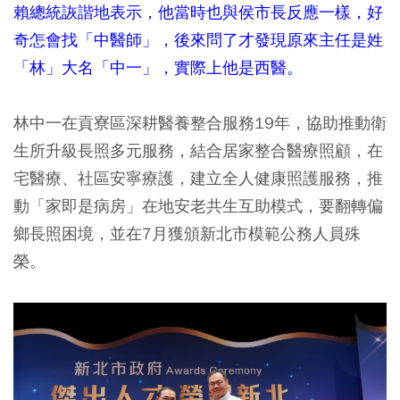
賴總統詼諧地表示，他當時也與侯市長反應一樣，好
奇怎會找「中醫師」，後來問了才發現原來主任是姓
「林」大名「中一」，實際上他是西醫。
林中一在貢寮區深耕醫養整合服務19年，協助推動衛
生所升級長照多元服務，結合居家整合醫療照顧，在
宅醫療、社區安寧療護，建立全人健康照護服務，推
動「家即是病房」在地安老共生互助模式，要翻轉偏
鄉長照困境，並在7月獲頒新北市模範公務人員殊
榮。