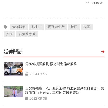
眼飲食＋自我檢測3步
病醫師「控糖7習慣」：三
Ads by
驟」：三餐多吃「1類食
餐、甜食白飯照吃，也能瘦
物」護眼
身減脂
偏鄉醫療
林中一
貢寮衛生所
核四
安寧
外科
台大醫學系
延伸閱讀
運將斜槓照服員 微光挺進偏鄉服務
2024-08-15
因父親罹癌、八八風災返鄉 熱血女醫到偏鄉看診：想
讓所有山上居民，享有同等醫療資源
2022-09-08