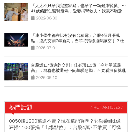
「太太不只給我完整家庭，也給了一顆健康腎臟」⋯
41歲偏鄉仁醫腎衰竭，愛妻捐腎救夫：我毫不猶豫
2022-06-30
「連小學生都在比有沒有台積電」台股4個月漲萬
點，違約交割7年新高，巴菲特指標過熱該空手？杜
金龍曝操作
2026-07-01
台股爆1.7億違約交割！佳必琪1.5億「今年單筆最
高」，群聯也被通報…阮慕驊急勸：不要看漲多就亂
空
2026-06-10
熱門話題
/ HOT ARTICLES /
0050賺1200萬還不賣？現在還能買嗎？郭哲榮砸1億
狂掃1100張揭「出場點位」：台股4萬7不敢買「可憐